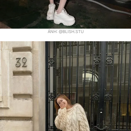
Giấy phép xuất bản số 110/GP - BTTTT cấp ngày 24.3.2020
© 2003-2026 Bản quyền thuộc về Báo Thanh Niên. Cấm sao chép
dưới mọi hình thức nếu không có sự chấp thuận bằng văn bản.
Phát triển bởi ePi Technologies, JSC.
ẢNH: @BLISH.STU