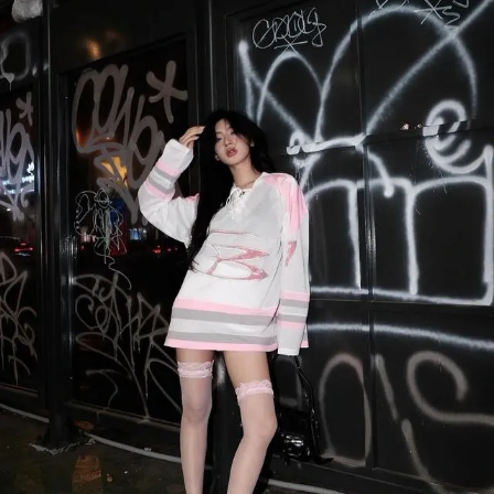
Đọc Thanh Niên trên điện thoại
Theo dõi báo trên
Hotline
Liên hệ quảng cáo
0906 645 777
0908 780 404
Đặt báo
Quảng cáo
RSS
Tòa soạn
Chính sách bảo m
Tổng biên tập: Nguyễn Ngọc Toàn
Phó tổng biên tập: Hải Thành
Ủy viên Ban biên tập - Tổng Thư ký tòa soạn: Trần Việt Hưng