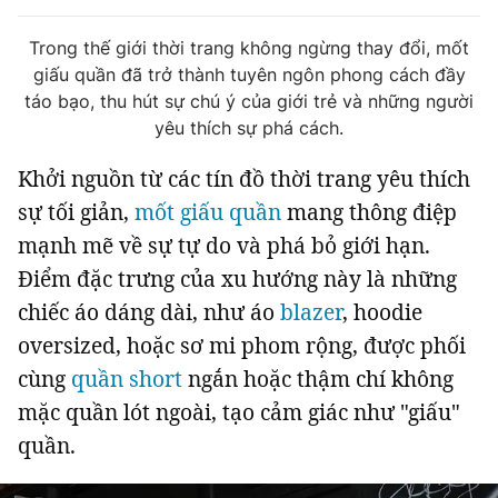
Tin đã xem
Chào ngày mới
Tin 24h
Trong thế giới thời trang không ngừng thay đổi, mốt
giấu quần đã trở thành tuyên ngôn phong cách đầy
Đăng xuất
táo bạo, thu hút sự chú ý của giới trẻ và những người
Tin thị trường
Tin 360
yêu thích sự phá cách.
Khởi nguồn từ các tín đồ thời trang yêu thích
Video
Podcasts
sự tối giản,
mốt giấu quần
mang thông điệp
mạnh mẽ về sự tự do và phá bỏ giới hạn.
Magazine
Điểm đặc trưng của xu hướng này là những
chiếc áo dáng dài, như áo
blazer
, hoodie
Sản phẩm khác
oversized, hoặc sơ mi phom rộng, được phối
Tiện ích
Bạn cần biết
cùng
quần short
ngắn hoặc thậm chí không
mặc quần lót ngoài, tạo cảm giác như "giấu"
Thông tin tòa soạn
Liên hệ quảng cáo
quần.