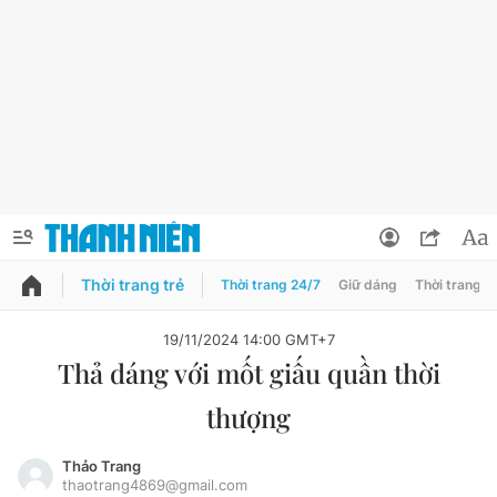
Thời trang trẻ
Thời trang 24/7
Giữ dáng
Thời trang n
PODCAST
QUẢNG CÁO
ĐẶT BÁO
19/11/2024 14:00 GMT+7
Thả dáng với mốt giấu quần thời
Thông tin tài khoản
thượng
Đổi mật khẩu
Chuyên mục
Tin đã lưu
Thảo Trang
thaotrang4869@gmail.com
Chuyên mục khác