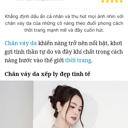
Tin đã xem
Chào ngày mới
Tin 24h
Khẳng định dấu ấn cá nhân và thu hút mọi ánh nhìn với
Đăng xuất
chân váy da của những cô nàng theo đuổi phong cách
Tin thị trường
Tin 360
thời trang mạnh mẽ và đầy cuốn hút.
Chân váy da
khiến nàng trở nên nổi bật, khơi
Video
Podcasts
gợi tinh thần tự do và đầy khí chất trong cách
nàng bước vào thế giới
thời trang
.
Magazine
Chân váy da xếp ly đẹp tinh tế
Sản phẩm khác
Tiện ích
Bạn cần biết
Thông tin tòa soạn
Liên hệ quảng cáo