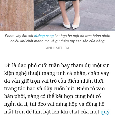
Phom váy ôm sát
đường cong
kết hợp bề mặt da trơn bóng phản
chiếu khí chất mạnh mẽ và gu thẩm mỹ sắc sảo của nàng
ẢNH: MEDICA
Dù là dạo phố cuối tuần hay tham dự một sự
kiện nghệ thuật mang tính cá nhân, chân váy
da vẫn giữ trọn vai trò của điểm nhấn thời
trang táo bạo và đầy cuốn hút. Điểm tô vào
bản phối, nàng có thể kết hợp cùng bốt cổ
ngắn da lì, túi đeo vai dáng hộp và đồng hồ
mặt tròn để làm bật lên khí chất của một
quý