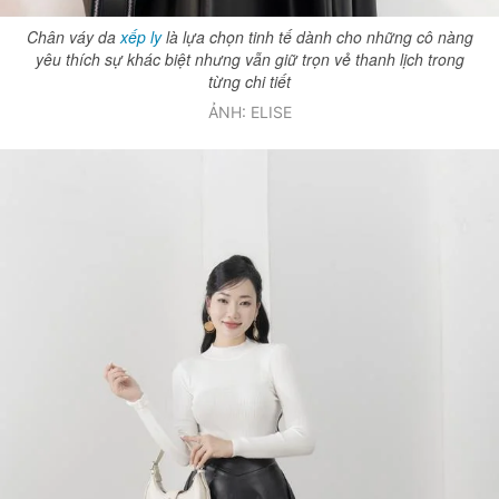
Giấy phép xuất bản số 110/GP - BTTTT cấp ngày 24.3.2020
Chân váy da
xếp ly
là lựa chọn tinh tế dành cho những cô nàng
© 2003-2026 Bản quyền thuộc về Báo Thanh Niên. Cấm sao chép
yêu thích sự khác biệt nhưng vẫn giữ trọn vẻ thanh lịch trong
dưới mọi hình thức nếu không có sự chấp thuận bằng văn bản.
từng chi tiết
Phát triển bởi ePi Technologies, JSC.
ẢNH: ELISE