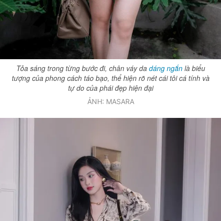
Tỏa sáng trong từng bước đi, chân váy da
dáng ngắn
là biểu
tượng của phong cách táo bạo, thể hiện rõ nét cái tôi cá tính và
tự do của phái đẹp hiện đại
ẢNH: MASARA