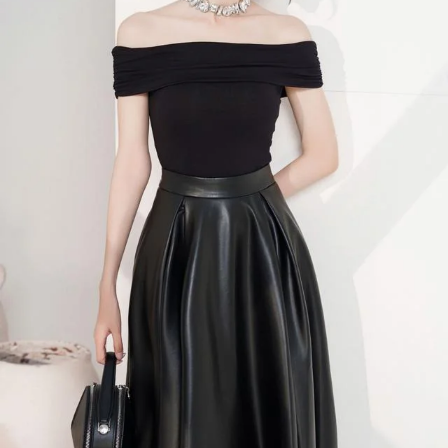
Đọc Thanh Niên trên điện thoại
Theo dõi báo trên
Hotline
Liên hệ quảng cáo
0906 645 777
0908 780 404
Đặt báo
Quảng cáo
RSS
Tòa soạn
Chính sách bảo m
Tổng biên tập: Nguyễn Ngọc Toàn
Phó tổng biên tập: Hải Thành
Ủy viên Ban biên tập - Tổng Thư ký tòa soạn: Trần Việt Hưng