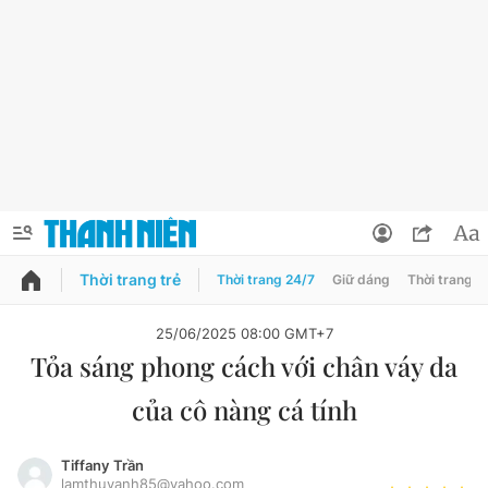
Thời trang trẻ
Thời trang 24/7
Giữ dáng
Thời trang n
PODCAST
QUẢNG CÁO
ĐẶT BÁO
25/06/2025 08:00 GMT+7
Tỏa sáng phong cách với chân váy da
Thông tin tài khoản
của cô nàng cá tính
Đổi mật khẩu
Chuyên mục
Tin đã lưu
Tiffany Trần
Đánh giá tác giả
lamthuyanh85@yahoo.com
Chuyên mục khác