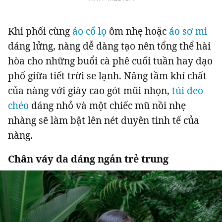
Khi phối cùng
áo cổ lọ
ôm nhẹ hoặc
áo sơ mi
dáng lửng, nàng dễ dàng tạo nên tổng thể hài
hòa cho những buổi cà phê cuối tuần hay dạo
phố giữa tiết trời se lạnh. Nâng tầm khí chất
của nàng với giày cao gót mũi nhọn,
túi đeo
chéo
dáng nhỏ và một chiếc mũ nồi nhẹ
nhàng sẽ làm bật lên nét duyên tinh tế của
nàng.
Chân váy da dáng ngắn trẻ trung