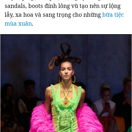
sandals, boots đính lông vũ tạo nên sự lộng
lẫy, xa hoa và sang trọng cho những
bữa tiệc
mùa xuân
.
Đọc Thanh Niên trên điện thoại
Theo dõi báo trên
Hotline
Liên hệ quảng cáo
0906 645 777
0908 780 404
Đặt báo
Quảng cáo
RSS
Tòa soạn
Chính sách bảo m
Tổng biên tập: Nguyễn Ngọc Toàn
Phó tổng biên tập: Hải Thành
Ủy viên Ban biên tập - Tổng Thư ký tòa soạn: Trần Việt Hưng