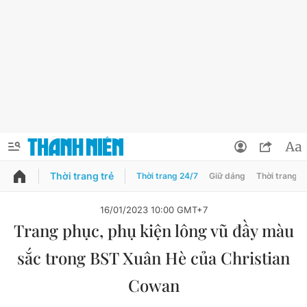
Thời trang trẻ
Thời trang 24/7
Giữ dáng
Thời trang n
PODCAST
QUẢNG CÁO
ĐẶT BÁO
16/01/2023 10:00 GMT+7
Trang phục, phụ kiện lông vũ đầy màu
Thông tin tài khoản
sắc trong BST Xuân Hè của Christian
Đổi mật khẩu
Chuyên mục
Cowan
Tin đã lưu
Chuyên mục khác