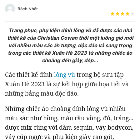
Tin đã xem
Đánh giá tác giả
Bách Nhật
Chào ngày mới
Tin 24h
Đăng xuất
Trang phục, phụ kiện đính lông vũ đã được các nhà
Tin thị trường
Tin 360
thiết kế của Christian Cowan thổi một luồng gió mới
với nhiều màu sắc ấn tượng, độc đáo và sang trọng
Video
Podcasts
trong các thiết kế Xuân Hè 2023 từ những chiếc áo
choàng đến giày, dép...
Magazine
Các thiết kế đính
lông vũ
trong bộ sưu tập
Xuân Hè 2023
là sự kết hợp giữa họa tiết và
những bảng màu độc đáo.
Sản phẩm khác
Tiện ích
Bạn cần biết
Những chiếc áo choàng đính lông vũ nhiều
màu sắc như hồng, màu cầu vồng, đỏ, trắng...
Thông tin tòa soạn
Liên hệ quảng cáo
được mix cùng với đầm sequin, váy bodycon,
váy cúp ngực và phụ kiện giày cao gót,