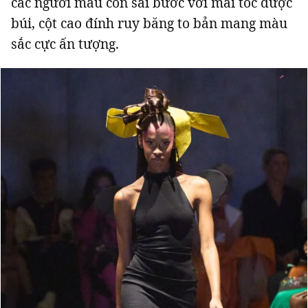
các người mẫu còn sải bước với mái tóc được
búi, cột cao đính ruy băng to bản mang màu
sắc cực ấn tượng.