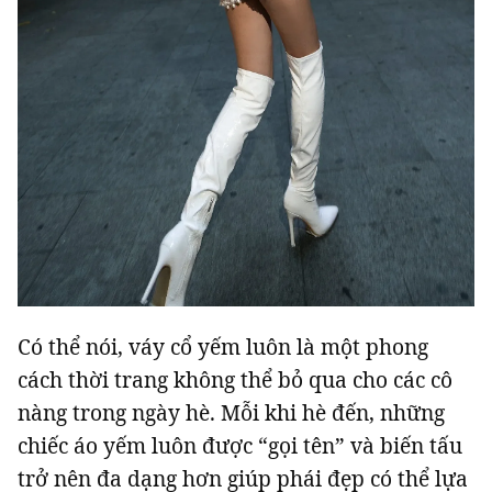
Có thể nói, váy cổ yếm luôn là một phong
cách thời trang không thể bỏ qua cho các cô
nàng trong ngày hè. Mỗi khi hè đến, những
chiếc áo yếm luôn được “gọi tên” và biến tấu
trở nên đa dạng hơn giúp phái đẹp có thể lựa