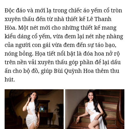
Độc đáo và mới lạ trong chiếc áo yếm cổ tròn
xuyên thấu đến từ nhà thiết kế Lê Thanh
Hòa. Một nét mới cho những thiết kế mang
kiểu dáng cổ yếm, vừa đem lại nét nhẹ nhàng
của người con gái vừa đem đến sự táo bạo,
nóng bỏng. Họa tiết nổi bật là đóa hoa nở rộ
trên nền vải xuyên thấu góp phần để lại dấu
ấn cho bộ đồ, giúp Bùi Quỳnh Hoa thêm thu
hút.