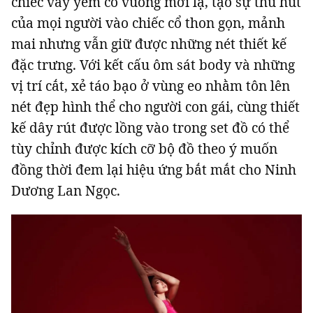
chiếc váy yếm cổ vuông mới lạ, tạo sự thu hút
của mọi người vào chiếc cổ thon gọn, mảnh
mai nhưng vẫn giữ được những nét thiết kế
đặc trưng. Với kết cấu ôm sát body và những
Đọc Thanh Niên trên điện thoại
vị trí cắt, xẻ táo bạo ở vùng eo nhằm tôn lên
nét đẹp hình thể cho người con gái, cùng thiết
kế dây rút được lồng vào trong set đồ có thể
tùy chỉnh được kích cỡ bộ đồ theo ý muốn
Theo dõi báo trên
đồng thời đem lại hiệu ứng bắt mắt cho Ninh
Dương Lan Ngọc.
Hotline
Liên hệ quảng cáo
0906 645 777
0908 780 404
Đặt báo
Quảng cáo
RSS
Tòa soạn
Chính sách bảo m
Tổng biên tập: Nguyễn Ngọc Toàn
Phó tổng biên tập: Hải Thành
Ủy viên Ban biên tập - Tổng Thư ký tòa soạn: Trần Việt Hưng