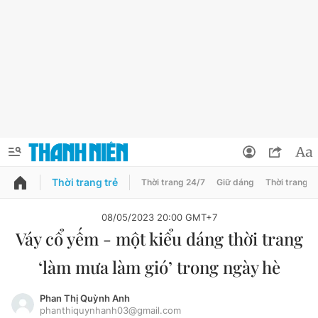
Thời trang trẻ
Thời trang 24/7
Giữ dáng
Thời trang n
PODCAST
QUẢNG CÁO
ĐẶT BÁO
08/05/2023 20:00 GMT+7
Váy cổ yếm - một kiểu dáng thời trang
Thông tin tài khoản
‘làm mưa làm gió’ trong ngày hè
Đổi mật khẩu
Chuyên mục
Tin đã lưu
Phan Thị Quỳnh Anh
phanthiquynhanh03@gmail.com
Chuyên mục khác