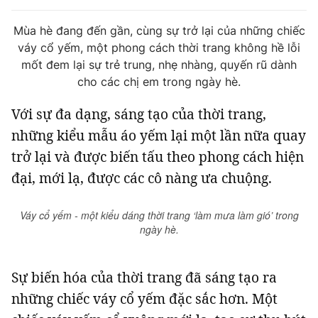
Tin đã xem
Chào ngày mới
Tin 24h
Mùa hè đang đến gần, cùng sự trở lại của những chiếc
váy cổ yếm, một phong cách thời trang không hề lỗi
Đăng xuất
mốt đem lại sự trẻ trung, nhẹ nhàng, quyến rũ dành
Tin thị trường
Tin 360
cho các chị em trong ngày hè.
Với sự đa dạng, sáng tạo của thời trang,
Video
Podcasts
những kiểu mẫu áo yếm lại một lần nữa quay
trở lại và được biến tấu theo phong cách hiện
Magazine
đại, mới lạ, được các cô nàng ưa chuộng.
Sản phẩm khác
Váy cổ yếm - một kiểu dáng thời trang ‘làm mưa làm gió’ trong
ngày hè.
Tiện ích
Bạn cần biết
Sự biến hóa của thời trang đã sáng tạo ra
Thông tin tòa soạn
Liên hệ quảng cáo
những chiếc váy cổ yếm đặc sắc hơn. Một