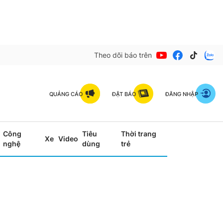
Theo dõi báo trên
QUẢNG CÁO
ĐẶT BÁO
ĐĂNG NHẬP
Công
Tiêu
Thời trang
Xe
Video
nghệ
dùng
trẻ