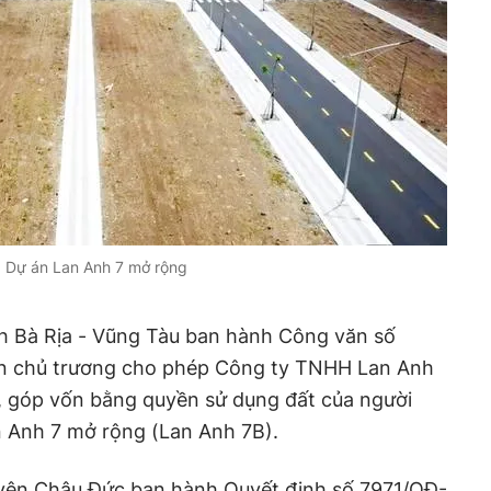
Dự án Lan Anh 7 mở rộng
h Bà Rịa - Vũng Tàu ban hành Công văn số
n chủ trương cho phép Công ty TNHH Lan Anh
 góp vốn bằng quyền sử dụng đất của người
n Anh 7 mở rộng (Lan Anh 7B).
yện Châu Đức ban hành Quyết định số 7971/QĐ-