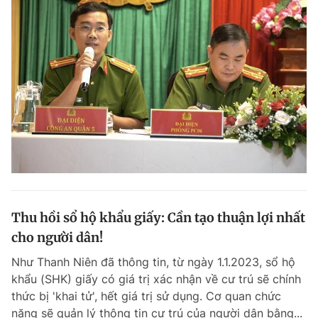
Giấy phép xuất bản số 110/GP - BTTTT cấp ngày 24.3.2020
© 2003-2026 Bản quyền thuộc về Báo Thanh Niên. Cấm sao chép
dưới mọi hình thức nếu không có sự chấp thuận bằng văn bản.
Phát triển bởi ePi Technologies, JSC.
Thu hồi sổ hộ khẩu giấy: Cần tạo thuận lợi nhất
cho người dân!
Như Thanh Niên đã thông tin, từ ngày 1.1.2023, sổ hộ
khẩu (SHK) giấy có giá trị xác nhận về cư trú sẽ chính
thức bị 'khai tử', hết giá trị sử dụng. Cơ quan chức
năng sẽ quản lý thông tin cư trú của người dân bằng...