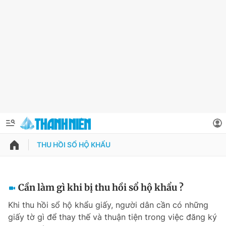
THU HỒI SỔ HỘ KHẨU
QUẢNG CÁO
ĐẶT BÁO
Thông tin tài khoản
Cần làm gì khi bị thu hồi sổ hộ khẩu ?
Đổi mật khẩu
Khi thu hồi sổ hộ khẩu giấy, người dân cần có những
Chuyên mục
giấy tờ gì để thay thế và thuận tiện trong việc đăng ký
Tin đã lưu