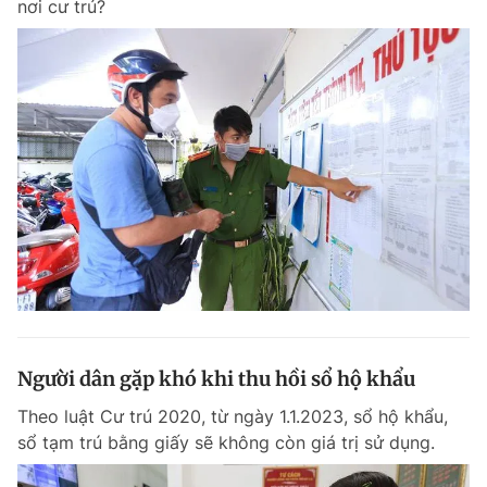
nơi cư trú?
Chuyên mục khác
Tin đã xem
Chào ngày mới
Tin 24h
Đăng xuất
Tin thị trường
Tin 360
Video
Magazine
Sản phẩm khác
Tiện ích
Bạn cần biết
Người dân gặp khó khi thu hồi sổ hộ khẩu
Thông tin tòa soạn
Liên hệ quảng cáo
Theo luật Cư trú 2020, từ ngày 1.1.2023, sổ hộ khẩu,
sổ tạm trú bằng giấy sẽ không còn giá trị sử dụng.