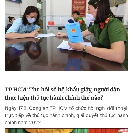
Đọc Thanh Niên trên điện thoại
Theo dõi báo trên
Hotline
Liên hệ quảng cáo
0906 645 777
0908 780 404
TP.HCM: Thu hồi sổ hộ khẩu giấy, người dân
Đặt báo
Quảng cáo
RSS
Tòa soạn
Chính sách bảo m
thực hiện thủ tục hành chính thế nào?
Tổng biên tập: Nguyễn Ngọc Toàn
Ngày 17.8, Công an TP.HCM tổ chức hội nghị đối thoại
Phó tổng biên tập thường trực: Hải Thành
trực tiếp về thủ tục hành chính, giải quyết thủ tục hành
Phó tổng biên tập: Lâm Hiếu Dũng
chính năm 2022.
Phó tổng biên tập: Trần Việt Hưng
Tổng thư ký tòa soạn: Đức Trung