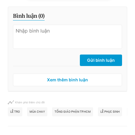
Bình luận (
0
)
Gửi bình luận
Xem thêm bình luận
Khám phá thêm chủ đề
LỄ TRO
MÙA CHAY
TỔNG GIÁO PHẬN TP.HCM
LỄ PHỤC SINH
THƯ