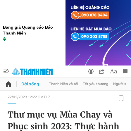
Bảng giá Quảng cáo Báo
Thanh Niên
Đời sống
Thanh Niên và tôi
Tết yêu thương
Người sốn
QUẢNG CÁO
ĐẶT BÁO
22/02/2023 12:22 GMT+7
Thông tin tài khoản
Thư mục vụ Mùa Chay và
Đổi mật khẩu
Chuyên mục
Phục sinh 2023: Thực hành
Tin đã lưu