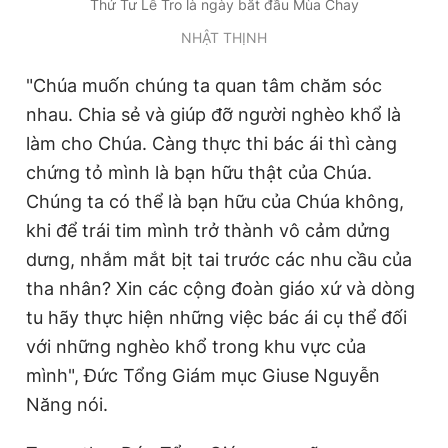
Thứ Tư Lễ Tro là ngày bắt đầu Mùa Chay
Giấy phép xuất bản số 110/GP - BTTTT cấp ngày 24.3.2020
NHẬT THỊNH
© 2003-2026 Bản quyền thuộc về Báo Thanh Niên. Cấm sao
chép dưới mọi hình thức nếu không có sự chấp thuận bằng văn
bản. Phát triển bởi ePi Technologies, JSC.
"Chúa muốn chúng ta quan tâm chăm sóc
nhau. Chia sẻ và giúp đỡ người nghèo khổ là
làm cho Chúa. Càng thực thi bác ái thì càng
chứng tỏ mình là bạn hữu thật của Chúa.
Chúng ta có thể là bạn hữu của Chúa không,
khi để trái tim mình trở thành vô cảm dửng
dưng, nhắm mắt bịt tai trước các nhu cầu của
tha nhân? Xin các cộng đoàn giáo xứ và dòng
tu hãy thực hiện những việc bác ái cụ thể đối
với những nghèo khổ trong khu vực của
mình", Đức Tổng Giám mục Giuse Nguyễn
Năng nói.