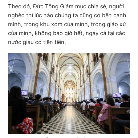
Theo đó, Đức Tổng Giám mục chia sẻ, người
nghèo thì lúc nào chúng ta cũng có bên cạnh
Đọc Thanh Niên trên điện thoại
mình, trong khu xóm của mình, trong giáo xứ
của mình, không bao giờ hết, ngay cả tại các
nước giàu có tiên tiến.
Theo dõi báo trên
Hotline
Liên hệ quảng cáo
0906 645 777
0908 780 404
Đặt báo
Quảng cáo
RSS
Tòa soạn
Chính sách bảo
Tổng biên tập: Nguyễn Ngọc Toàn
Phó tổng biên tập thường trực: Hải Thành
Phó tổng biên tập: Lâm Hiếu Dũng
Phó tổng biên tập: Trần Việt Hưng
Tổng thư ký tòa soạn: Đức Trung