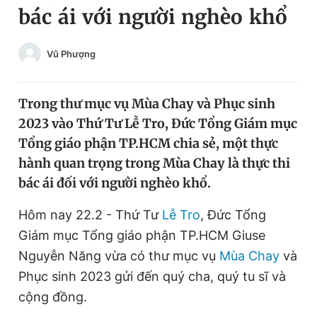
bác ái với người nghèo khổ
Chuyên mục khác
Tin đã xem
Chào ngày mới
Tin 24h
Vũ Phượng
Đăng xuất
Tin thị trường
Tin 360
Trong thư mục vụ Mùa Chay và Phục sinh
2023 vào Thứ Tư Lễ Tro, Đức Tổng Giám mục
Video
Magazine
Tổng giáo phận TP.HCM chia sẻ, một thực
hành quan trọng trong Mùa Chay là thực thi
bác ái đối với người nghèo khổ.
Sản phẩm khác
Hôm nay 22.2 - Thứ Tư
Lễ Tro
, Đức Tổng
Tiện ích
Bạn cần biết
Giám mục Tổng giáo phận TP.HCM Giuse
Nguyễn Năng vừa có thư mục vụ
Mùa Chay
và
Thông tin tòa soạn
Liên hệ quảng cáo
Phục sinh 2023 gửi đến quý cha, quý tu sĩ và
cộng đồng.