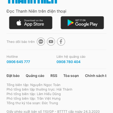
Đọc Thanh Niên trên điện thoại
Theo dõi báo trên
Hotline
Liên hệ quảng cáo
0906 645 777
0908 780 404
Đặt báo
Quảng cáo
RSS
Tòa soạn
Chính sách bảo
Tổng biên tập: Nguyễn Ngọc Toàn
Phó tổng biên tập thường trực: Hải Thành
Phó tổng biên tập: Lâm Hiếu Dũng
Phó tổng biên tập: Trần Việt Hưng
Tổng thư ký tòa soạn: Đức Trung
Giấy phép xuất bản số 110/GP - BTTTT cấp ngày 24.3.2020