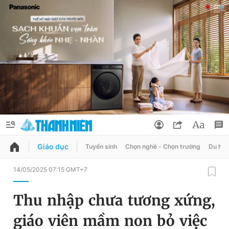
Giáo dục
Tuyển sinh
Chọn nghề - Chọn trường
Du học
QUẢNG CÁO
ĐẶT BÁO
14/05/2025 07:15 GMT+7
Thông tin tài khoản
Thu nhập chưa tương xứng,
Đổi mật khẩu
Chuyên mục
giáo viên mầm non bỏ việc
Tin đã lưu