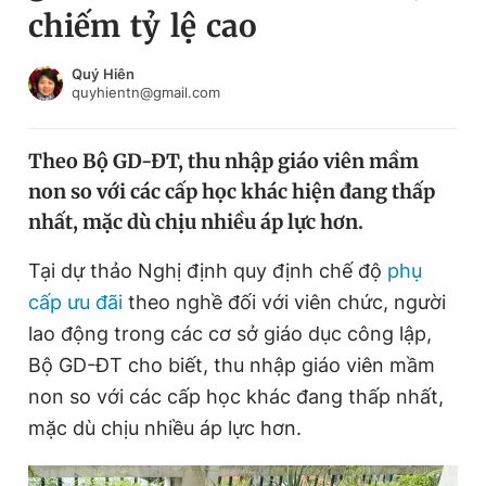
chiếm tỷ lệ cao
Chuyên mục khác
Tin đã xem
Chào ngày mới
Tin 24h
Quý Hiên
quyhientn@gmail.com
Đăng xuất
Tin thị trường
Tin 360
Theo Bộ GD-ĐT, thu nhập giáo viên mầm
non so với các cấp học khác hiện đang thấp
Video
Magazine
nhất, mặc dù chịu nhiều áp lực hơn.
Tại dự thảo Nghị định quy định chế độ
phụ
Sản phẩm khác
cấp ưu đãi
theo nghề đối với viên chức, người
Tiện ích
Bạn cần biết
lao động trong các cơ sở giáo dục công lập,
Bộ GD-ĐT cho biết, thu nhập giáo viên mầm
non so với các cấp học khác đang thấp nhất,
Thông tin tòa soạn
Liên hệ quảng cáo
mặc dù chịu nhiều áp lực hơn.