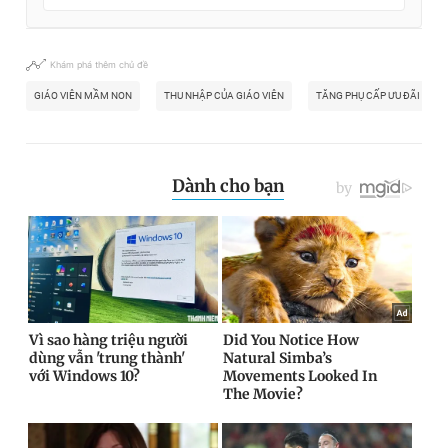
Khám phá thêm chủ đề
GIÁO VIÊN MẦM NON
THU NHẬP CỦA GIÁO VIÊN
TĂNG PHỤ CẤP ƯU ĐÃI