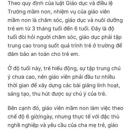
Theo quy định của luật Giáo dục và điều lệ
Giấy phép xuất bản số 110/GP - BTTTT cấp ngày 24.3.2020
Trường mầm non, nhiệm vụ của giáo viên
© 2003-2026 Bản quyền thuộc về Báo Thanh Niên. Cấm sao
chép dưới mọi hình thức nếu không có sự chấp thuận bằng văn
mầm non là chăm sóc, giáo dục và nuôi dưỡng
bản. Phát triển bởi ePi Technologies, JSC.
trẻ em từ 3 tháng tuổi đến 6 tuổi. Đây là độ
tuổi đòi hỏi người chăm sóc, giáo dục phải tập
trung cao trong suốt quá trình trẻ ở trường để
đảm bảo an toàn cho trẻ em.
Ở độ tuổi này, trẻ hiếu động, sự tập trung chú
ý chưa cao, nên giáo viên phải đầu tư nhiều
thời gian để xây dựng các bài giảng linh hoạt,
sáng tạo, thu hút được sự chú ý của trẻ.
Bên cạnh đó, giáo viên mầm non làm việc theo
chế độ 6 giờ/ngày, nhưng thực tế với đặc thù
nghề nghiệp và yêu cầu của cha mẹ trẻ, giáo