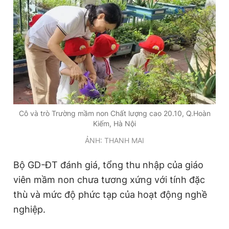
Đọc Thanh Niên trên điện thoại
Theo dõi báo trên
Cô và trò Trường mầm non Chất lượng cao 20.10, Q.Hoàn
Kiếm, Hà Nội
Hotline
Liên hệ quảng cáo
0906 645 777
0908 780 404
ẢNH: THANH MAI
Bộ GD-ĐT đánh giá, tổng thu nhập của giáo
Đặt báo
Quảng cáo
RSS
Tòa soạn
Chính sách bảo
viên mầm non chưa tương xứng với tính đặc
Tổng biên tập: Nguyễn Ngọc Toàn
thù và mức độ phức tạp của hoạt động nghề
Phó tổng biên tập thường trực: Hải Thành
Phó tổng biên tập: Lâm Hiếu Dũng
nghiệp.
Phó tổng biên tập: Trần Việt Hưng
Tổng thư ký tòa soạn: Đức Trung