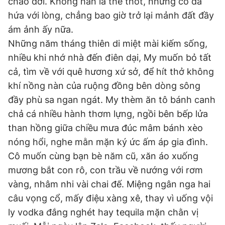
chào đời. Không hẳn là thề thốt, nhưng cô đã
hứa với lòng, chẳng bao giờ trở lại mảnh đất đầy
ám ảnh ấy nữa.
Đọc Thanh Niên trên điện thoại
Những năm tháng thiên di miệt mài kiếm sống,
nhiều khi nhớ nhà đến điên dại, My muốn bỏ tất
cả, tìm về với quê hương xứ sở, để hít thở không
khí nồng nàn của ruộng đồng bên dòng sông
Theo dõi báo trên
đầy phù sa ngan ngát. My thèm ăn tô bánh canh
chả cá nhiều hành thơm lựng, ngồi bên bếp lửa
Hotline
Liên hệ quảng cáo
than hồng giữa chiều mưa đúc mâm bánh xèo
0906 645 777
0908 780 404
nóng hổi, nghe mằn mặn ký ức ấm áp gia đình.
Cô muốn cùng bạn bè năm cũ, xăn áo xuống
Đặt báo
Quảng cáo
RSS
Tòa soạn
Chính sách bảo
mương bắt con rô, con trầu về nướng với rơm
Tổng biên tập: Nguyễn Ngọc Toàn
vàng, nhâm nhi vài chai đế. Miệng ngân nga hai
Phó tổng biên tập thường trực: Hải Thành
câu vọng cổ, mấy điệu xàng xê, thay vì uống vội
Phó tổng biên tập: Lâm Hiếu Dũng
Phó tổng biên tập: Trần Việt Hưng
ly vodka đắng nghét hay tequila mặn chằn vị
Tổng thư ký tòa soạn: Đức Trung