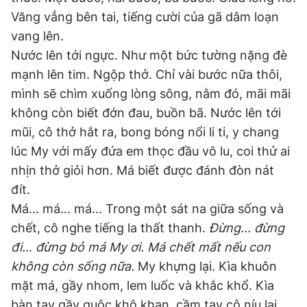
Văng vẳng bên tai, tiếng cười của gã dâm loạn
vang lên.
Nước lên tới ngực. Như một bức tường nặng đè
mạnh lên tim. Ngộp thở. Chỉ vài bước nữa thôi,
mình sẽ chìm xuống lòng sông, nằm đó, mãi mãi
không còn biết đớn đau, buồn bã. Nước lên tới
mũi, cô thở hắt ra, bong bóng nổi li ti, y chang
lúc My với mấy đứa em thọc đầu vô lu, coi thử ai
nhịn thở giỏi hơn. Má biết được đánh đòn nát
đít.
Má... má... má... Trong một sát na giữa sống và
chết, cô nghe tiếng la thất thanh.
Đừng... đừng
đi... đừng bỏ má My ơi. Má chết mất nếu con
không còn sống nữa.
My khựng lại. Kìa khuôn
mặt má, gầy nhom, lem luốc và khắc khổ. Kìa
bàn tay gầy guộc khô khan, cầm tay cô níu lại.