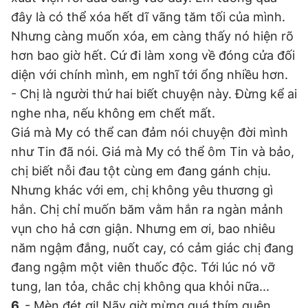
đây là có thể xóa hết dĩ vãng tăm tối của mình.
Nhưng càng muốn xóa, em càng thấy nó hiện rõ
hơn bao giờ hết. Cứ đi làm xong về đóng cửa đối
diện với chính mình, em nghĩ tới ổng nhiều hơn.
- Chị là người thứ hai biết chuyện này. Đừng kể ai
nghe nha, nếu không em chết mất.
Giá mà My có thể can đảm nói chuyện đời mình
như Tin đã nói. Giá mà My có thể ôm Tin và bảo,
chị biết nỗi đau tột cùng em đang gánh chịu.
Nhưng khác với em, chị không yêu thương gì
hắn. Chị chỉ muốn băm vằm hắn ra ngàn mảnh
vụn cho hả cơn giận. Nhưng em ơi, bao nhiêu
năm ngậm đắng, nuốt cay, có cảm giác chị đang
đang ngậm một viên thuốc độc. Tới lúc nó vỡ
tung, lan tỏa, chắc chị không qua khỏi nữa...
6.
- Mèn đét ơi! Nãy giờ mừng quá thím quên