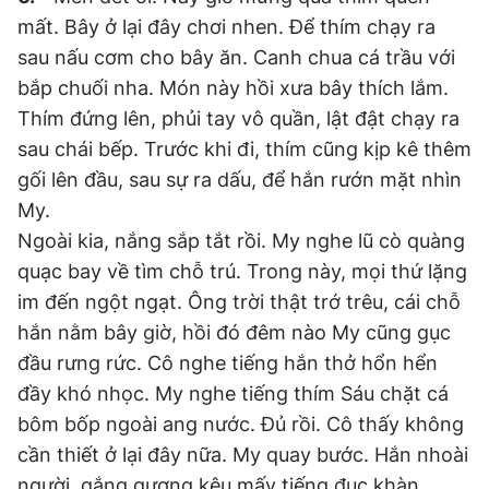
mất. Bây ở lại đây chơi nhen. Để thím chạy ra
sau nấu cơm cho bây ăn. Canh chua cá trầu với
bắp chuối nha. Món này hồi xưa bây thích lắm.
Thím đứng lên, phủi tay vô quần, lật đật chạy ra
sau chái bếp. Trước khi đi, thím cũng kịp kê thêm
gối lên đầu, sau sự ra dấu, để hắn rướn mặt nhìn
My.
Ngoài kia, nắng sắp tắt rồi. My nghe lũ cò quàng
quạc bay về tìm chỗ trú. Trong này, mọi thứ lặng
im đến ngột ngạt. Ông trời thật trớ trêu, cái chỗ
hắn nằm bây giờ, hồi đó đêm nào My cũng gục
đầu rưng rức. Cô nghe tiếng hắn thở hổn hển
đầy khó nhọc. My nghe tiếng thím Sáu chặt cá
bôm bốp ngoài ang nước. Đủ rồi. Cô thấy không
cần thiết ở lại đây nữa. My quay bước. Hắn nhoài
người, gắng gượng kêu mấy tiếng đục khàn,