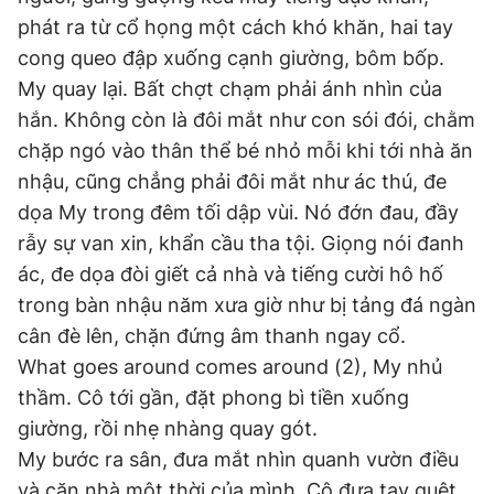
phát ra từ cổ họng một cách khó khăn, hai tay
cong queo đập xuống cạnh giường, bôm bốp.
My quay lại. Bất chợt chạm phải ánh nhìn của
hắn. Không còn là đôi mắt như con sói đói, chằm
chặp ngó vào thân thể bé nhỏ mỗi khi tới nhà ăn
nhậu, cũng chẳng phải đôi mắt như ác thú, đe
dọa My trong đêm tối dập vùi. Nó đớn đau, đầy
rẫy sự van xin, khẩn cầu tha tội. Giọng nói đanh
ác, đe dọa đòi giết cả nhà và tiếng cười hô hố
trong bàn nhậu năm xưa giờ như bị tảng đá ngàn
cân đè lên, chặn đứng âm thanh ngay cổ.
What goes around comes around (2), My nhủ
thầm. Cô tới gần, đặt phong bì tiền xuống
giường, rồi nhẹ nhàng quay gót.
My bước ra sân, đưa mắt nhìn quanh vườn điều
và căn nhà một thời của mình. Cô đưa tay quệt