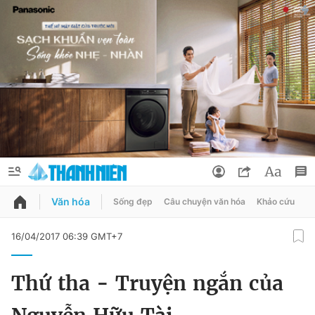
Văn hóa
Sống đẹp
Câu chuyện văn hóa
Khảo cứu
X
QUẢNG CÁO
ĐẶT BÁO
16/04/2017 06:39 GMT+7
Thông tin tài khoản
Thứ tha - Truyện ngắn của
Đổi mật khẩu
Chuyên mục
Tin đã lưu