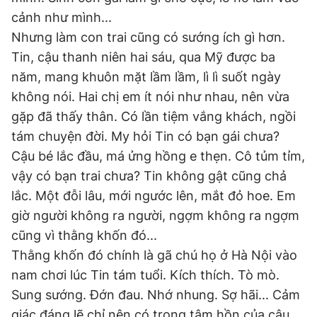
cảnh như mình...
Nhưng làm con trai cũng có sướng ích gì hơn.
Tin, cậu thanh niên hai sáu, qua Mỹ được ba
năm, mang khuôn mặt lầm lầm, lì lì suốt ngày
không nói. Hai chị em ít nói như nhau, nên vừa
gặp đã thấy thân. Có lần tiệm vắng khách, ngồi
tám chuyện đời. My hỏi Tin có bạn gái chưa?
Cậu bé lắc đầu, má ửng hồng e thẹn. Cô tủm tỉm,
vậy có bạn trai chưa? Tin không gật cũng chả
lắc. Một đỗi lâu, mới ngước lên, mắt đỏ hoe. Em
giờ người không ra người, ngợm không ra ngợm
cũng vì thằng khốn đó...
Thằng khốn đó chính là gã chú họ ở Hà Nội vào
nam chơi lúc Tin tám tuổi. Kích thích. Tò mò.
Sung sướng. Đớn đau. Nhớ nhung. Sợ hãi... Cảm
giác đáng lẽ chỉ nên có trong tâm hồn của cậu