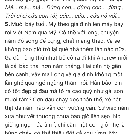
Má... má... má... Đừng con... đừng con... đừng...
Trời ơi ai cứu con tôi, cứu... cứu... cứu nó với...
5.
Mười bảy tuổi, My theo gia đình lên máy bay
rời Việt Nam qua Mỹ. Cô thề với lòng, chuyện
năm đó sống để bụng, chết mang theo. Và sẽ
không bao giờ trở lại quê nhà thêm lần nào nữa.
Gã đàn ông thứ nhất bỏ cô ra đi khi Andrew mới
là cái bào thai hơn năm tháng. Hai căn hộ gần
bên cạnh, vậy mà Long và gia đình không một
lần ghé qua ngó ngàng thăm hỏi. Hắn bảo, em
có tốt đẹp gì đâu mà tỏ ra cao quý như gái son
mười tám? Cơn đau chạy dọc thân thể, xé nát
thịt da năm nào vẫn còn vương vấn. Sự việc năm
xưa như vết thương chưa bao giờ liền sẹo. Nó
giống ngọn lửa âm ỉ, chỉ cần một cơn gió nhẹ là
bùng cháy, có thể thiêu đốt cả khu rừng. My