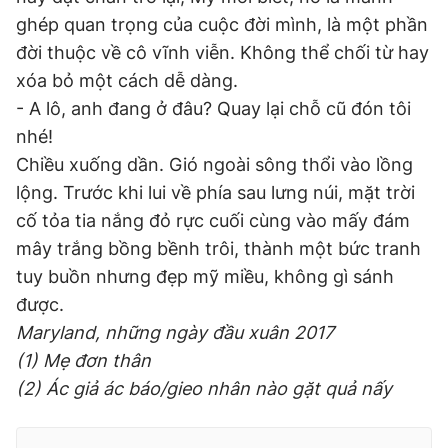
ghép quan trọng của cuộc đời mình, là một phần
đời thuộc về cô vĩnh viễn. Không thể chối từ hay
xóa bỏ một cách dễ dàng.
- A lô, anh đang ở đâu? Quay lại chỗ cũ đón tôi
nhé!
Chiều xuống dần. Gió ngoài sông thổi vào lồng
lộng. Trước khi lui về phía sau lưng núi, mặt trời
cố tỏa tia nắng đỏ rực cuối cùng vào mấy đám
mây trắng bồng bềnh trôi, thành một bức tranh
tuy buồn nhưng đẹp mỹ miều, không gì sánh
được.
Maryland, những ngày đầu xuân 2017
(1) Mẹ đơn thân
(2) Ác giả ác báo/gieo nhân nào gặt quả nấy