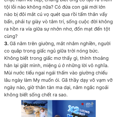
tội lỗi nào không nữa? Có đứa con gái mới lớn
nào bị đôi mắt cú vọ quét qua rồi tấm thân vấy
bẩn, phải tự giày vò tâm trí, sống cuộc đời không
ra hồn ra vía giữa sự nhởn nhơ, đốn mạt đến tột
cùng?
3.
Gã nằm trên giường, mắt nhắm nghiền, người
co quắp trong giấc ngủ giữa trời nóng bức.
Không biết trong giấc mơ thấy gì, thỉnh thoảng
hắn lại giật mình, miệng ú ớ những lời vô nghĩa.
Mùi nước tiểu ngai ngái thấm vào giường chiếu
lâu ngày làm My muốn ói. Gã thầy dạy võ vạm vỡ
ngày nào, giờ thân tàn ma dại, nằm ngắc ngoải
không biết sống chết ra sao.