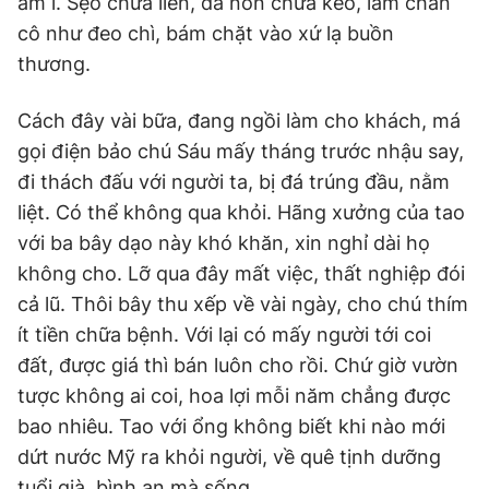
âm ỉ. Sẹo chưa liền, da non chưa kéo, làm chân
cô như đeo chì, bám chặt vào xứ lạ buồn
thương.
Cách đây vài bữa, đang ngồi làm cho khách, má
gọi điện bảo chú Sáu mấy tháng trước nhậu say,
đi thách đấu với người ta, bị đá trúng đầu, nằm
liệt. Có thể không qua khỏi. Hãng xưởng của tao
với ba bây dạo này khó khăn, xin nghỉ dài họ
không cho. Lỡ qua đây mất việc, thất nghiệp đói
cả lũ. Thôi bây thu xếp về vài ngày, cho chú thím
ít tiền chữa bệnh. Với lại có mấy người tới coi
đất, được giá thì bán luôn cho rồi. Chứ giờ vườn
tược không ai coi, hoa lợi mỗi năm chẳng được
bao nhiêu. Tao với ổng không biết khi nào mới
dứt nước Mỹ ra khỏi người, về quê tịnh dưỡng
tuổi già, bình an mà sống.