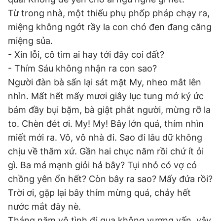
Từ trong nhà, một thiếu phụ phốp pháp chạy ra,
miệng không ngớt rầy la con chó đen đang căng
miệng sủa.
- Xin lỗi, cô tìm ai hay tới đây coi đất?
- Thím Sáu không nhận ra con sao?
Người đàn bà sấn lại sát mặt My, nheo mắt lên
nhìn. Mất hết mấy mươi giây lục tung mớ ký ức
bám đầy bụi bặm, bà giật phắt người, mừng rỡ la
to. Chèn đét ơi. My! My! Bây lớn quá, thím nhìn
miết mới ra. Vô, vô nhà đi. Sao đi lâu dữ không
chịu về thăm xứ. Gần hai chục năm rồi chứ ít ỏi
gì. Ba má mạnh giỏi hả bây? Tụi nhỏ có vợ có
chồng yên ổn hết? Còn bây ra sao? Mấy đứa rồi?
Trời ơi, gặp lại bây thím mừng quá, chảy hết
nước mắt đây nè.
Tháng năm vô tình đi qua không vương vấn, vậy