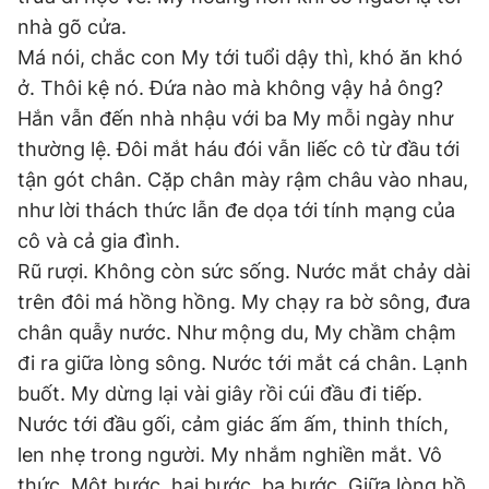
nhà gõ cửa.
Má nói, chắc con My tới tuổi dậy thì, khó ăn khó
ở. Thôi kệ nó. Đứa nào mà không vậy hả ông?
Hắn vẫn đến nhà nhậu với ba My mỗi ngày như
thường lệ. Đôi mắt háu đói vẫn liếc cô từ đầu tới
tận gót chân. Cặp chân mày rậm châu vào nhau,
như lời thách thức lẫn đe dọa tới tính mạng của
cô và cả gia đình.
Rũ rượi. Không còn sức sống. Nước mắt chảy dài
trên đôi má hồng hồng. My chạy ra bờ sông, đưa
chân quẫy nước. Như mộng du, My chầm chậm
đi ra giữa lòng sông. Nước tới mắt cá chân. Lạnh
buốt. My dừng lại vài giây rồi cúi đầu đi tiếp.
Nước tới đầu gối, cảm giác ấm ấm, thinh thích,
len nhẹ trong người. My nhắm nghiền mắt. Vô
thức. Một bước, hai bước, ba bước. Giữa lòng hồ.