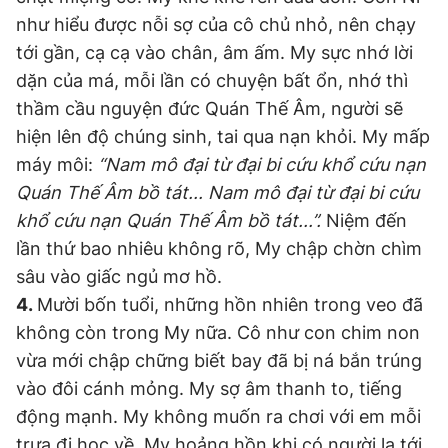
như hiểu được nỗi sợ của cô chủ nhỏ, nên chạy
tới gần, cạ cạ vào chân, âm ấm. My sực nhớ lời
dặn của má, mỗi lần có chuyện bất ổn, nhớ thì
thầm cầu nguyện đức Quán Thế Âm, người sẽ
hiện lên độ chúng sinh, tai qua nạn khỏi. My mấp
máy môi:
“Nam mô đại từ đại bi cứu khổ cứu nạn
Quán Thế Âm bồ tát... Nam mô đại từ đại bi cứu
khổ cứu nạn Quán Thế Âm bồ tát...”.
Niệm đến
lần thứ bao nhiêu không rõ, My chập chờn chìm
sâu vào giấc ngủ mơ hồ.
4.
Mười bốn tuổi, những hồn nhiên trong veo đã
không còn trong My nữa. Cô như con chim non
vừa mới chập chững biết bay đã bị ná bắn trúng
vào đôi cánh mỏng. My sợ âm thanh to, tiếng
động mạnh. My không muốn ra chơi với em mỗi
trưa đi học về. My hoảng hồn khi có người lạ tới