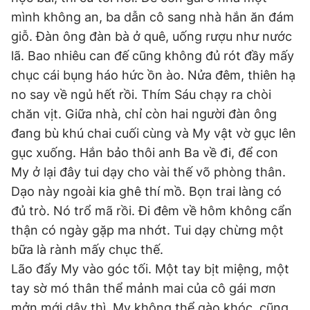
mình không an, ba dẫn cô sang nhà hắn ăn đám
giỗ. Đàn ông đàn bà ở quê, uống rượu như nước
lã. Bao nhiêu can đế cũng không đủ rót đầy mấy
chục cái bụng háo hức ồn ào. Nửa đêm, thiên hạ
no say về ngủ hết rồi. Thím Sáu chạy ra chòi
chăn vịt. Giữa nhà, chỉ còn hai người đàn ông
đang bù khú chai cuối cùng và My vật vờ gục lên
gục xuống. Hắn bảo thôi anh Ba về đi, để con
My ở lại đây tui dạy cho vài thế võ phòng thân.
Dạo này ngoài kia ghê thí mồ. Bọn trai làng có
đủ trò. Nó trổ mã rồi. Đi đêm về hôm không cẩn
thận có ngày gặp ma nhớt. Tui dạy chừng một
bữa là rành mấy chục thế.
Lão đẩy My vào góc tối. Một tay bịt miệng, một
tay sờ mó thân thể mảnh mai của cô gái mơn
mởn mới dậy thì. My không thể gào khóc, cũng