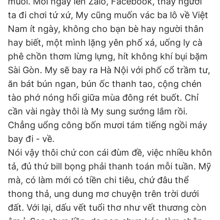
muối. Mỗi ngày lên Zalo, Facebook, thấy người
Giấy phép xuất bản số 110/GP - BTTTT cấp ngày 24.3.2020
ta đi chơi tứ xứ, My cũng muốn vác ba lô về Việt
© 2003-2026 Bản quyền thuộc về Báo Thanh Niên. Cấm sao
chép dưới mọi hình thức nếu không có sự chấp thuận bằng văn
Nam ít ngày, không cho bạn bè hay người thân
bản. Phát triển bởi ePi Technologies, JSC.
hay biết, một mình lặng yên phố xá, uống ly cà
phê chồn thơm lừng lựng, hít không khí bụi bặm
Sài Gòn. My sẽ bay ra Hà Nội với phố cổ trầm tư,
ăn bát bún ngan, bún ốc thanh tao, cộng chén
tào phớ nóng hổi giữa mùa đông rét buốt. Chỉ
cần vài ngày thôi là My sung sướng lắm rồi.
Chẳng uổng công bốn mươi tám tiếng ngồi máy
bay đi - về.
Nói vậy thôi chứ con cái đùm đề, việc nhiều khôn
tả, đủ thứ bill bọng phải thanh toán mỗi tuần. Mỹ
mà, có làm mới có tiền chi tiêu, chứ đâu thể
thong thả, ung dung mơ chuyện trên trời dưới
đất. Với lại, dấu vết tuổi thơ như vết thương còn