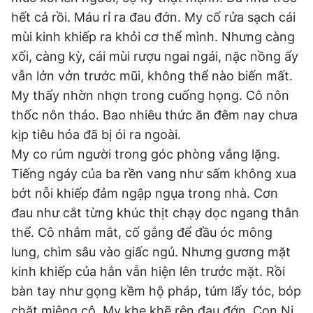
hết cả rồi. Máu rỉ ra đau đớn. My cố rửa sạch cái
mùi kinh khiếp ra khỏi cơ thể mình. Nhưng càng
xối, càng kỳ, cái mùi rượu ngai ngái, nặc nồng ấy
vẫn lởn vởn trước mũi, không thể nào biến mất.
My thấy nhờn nhợn trong cuống họng. Cô nôn
thốc nôn tháo. Bao nhiêu thức ăn đêm nay chưa
kịp tiêu hóa đã bị ói ra ngoài.
My co rúm người trong góc phòng vắng lặng.
Tiếng ngáy của ba rền vang như sấm không xua
bớt nỗi khiếp đảm ngập ngụa trong nhà. Cơn
đau như cắt từng khúc thịt chạy dọc ngang thân
thể. Cô nhắm mắt, cố gắng để đầu óc mông
lung, chìm sâu vào giấc ngủ. Nhưng gương mặt
kinh khiếp của hắn vẫn hiện lên trước mặt. Rồi
bàn tay như gọng kềm hộ pháp, túm lấy tóc, bóp
chặt miệng cô. My khe khẽ rên đau đớn. Con Ni