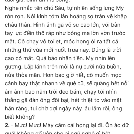
Nghe nhắc tên chú Sáu, tự nhiên sống lưng My
rờn rợn. Nỗi kinh tởm lẫn hoảng sợ tràn về khắp
châu thân. Hình ảnh gã võ sư cao lớn, với bàn
tay lực điền thô ráp như bóng ma lờn vờn trước
mặt. Cô chạy vô toilet, móc họng ói ra tất cả
những thứ vừa mới nuốt trưa nay. Đúng là trời
cao có mắt. Quả báo nhãn tiền. My nhìn lên
gương. Lấp lánh trên môi là nụ cười nửa buồn,
nửa thỏa mãn. Hơn bao giờ hết, cô muốn mọc
cánh bay thật nhanh về quê cũ, sẽ quăng hết nỗi
ám ảnh bao năm trời đeo bám, chạy tới nhìn
thẳng gã đàn ông đồi bại, hét thiệt to vào mặt
hắn rằng, tui chờ đợi ngày này lâu lắm rồi, ông
biết không?
2.
- Mực! Mực! Mày câm cái họng lại đi. Ồn ào dữ
quá! Không để yên cho ai ngủ nghê gì hết.