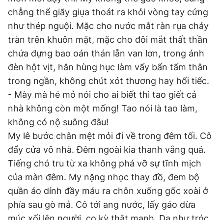
chẳng thể giãy giụa thoát ra khỏi vòng tay cứng
như thép nguội. Mặc cho nước mắt ràn rụa chảy
tràn trên khuôn mặt, mặc cho đôi mắt thất thần
chứa đựng bao oán thán lẫn van lơn, trong ánh
đèn hột vịt, hắn hùng hục làm vấy bẩn tấm thân
trong ngần, không chút xót thương hay hối tiếc.
- Mày mà hé mỏ nói cho ai biết thì tao giết cả
nhà không còn một mống! Tao nói là tao làm,
không có nộ suông đâu!
My lê bước chân mệt mỏi đi về trong đêm tối. Cô
đẩy cửa vô nhà. Đêm ngoài kia thanh vắng quá.
Tiếng chó tru từ xa không phá vỡ sự tĩnh mịch
của màn đêm. My nặng nhọc thay đồ, đem bộ
quần áo dính đầy máu ra chôn xuống gốc xoài ở
phía sau gò mả. Cô tới ang nước, lấy gáo dừa
múc xối lên người, cọ kỳ thật mạnh. Da như tróc