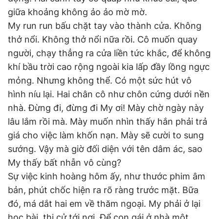
giữa khoảng không ảo ảo mờ mờ.
My run run bấu chặt tay vào thành cửa. Không
thở nổi. Không thở nổi nữa rồi. Cô muốn quay
người, chạy thẳng ra cửa liền tức khắc, để không
khí bầu trời cao rộng ngoài kia lấp đầy lồng ngực
mỏng. Nhưng không thể. Có một sức hút vô
hình níu lại. Hai chân cô như chôn cứng dưới nền
nhà. Đừng đi, đừng đi My ơi! Mày chờ ngày này
lâu lắm rồi mà. Mày muốn nhìn thấy hắn phải trả
giá cho việc làm khốn nạn. Mày sẽ cười to sung
sướng. Vậy mà giờ đối diện với tên dâm ác, sao
My thấy bất nhẫn vô cùng?
Sự việc kinh hoàng hôm ấy, như thước phim âm
bản, phút chốc hiện ra rõ ràng trước mặt. Bữa
đó, má dắt hai em về thăm ngoại. My phải ở lại
học bài, thi cử tới nơi. Để con gái ở nhà một