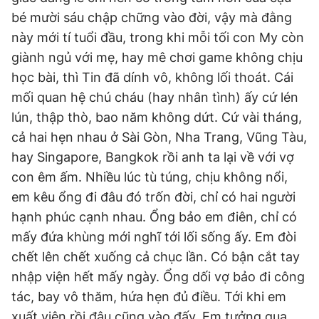
bé mười sáu chập chững vào đời, vậy mà đằng
này mới tí tuổi đầu, trong khi mỗi tối con My còn
giành ngủ với mẹ, hay mê chơi game không chịu
học bài, thì Tin đã dính vô, không lối thoát. Cái
mối quan hệ chú cháu (hay nhân tình) ấy cứ lén
lún, thập thò, bao năm không dứt. Cứ vài tháng,
cả hai hẹn nhau ở Sài Gòn, Nha Trang, Vũng Tàu,
hay Singapore, Bangkok rồi anh ta lại về với vợ
con êm ấm. Nhiều lúc tù túng, chịu không nổi,
em kêu ổng đi đâu đó trốn đời, chỉ có hai người
hạnh phúc cạnh nhau. Ổng bảo em điên, chỉ có
mấy đứa khùng mới nghĩ tới lối sống ấy. Em đòi
chết lên chết xuống cả chục lần. Có bận cắt tay
nhập viện hết mấy ngày. Ổng dối vợ bảo đi công
tác, bay vô thăm, hứa hẹn đủ điều. Tới khi em
xuất viện rồi đâu cũng vào đấy. Em tưởng qua