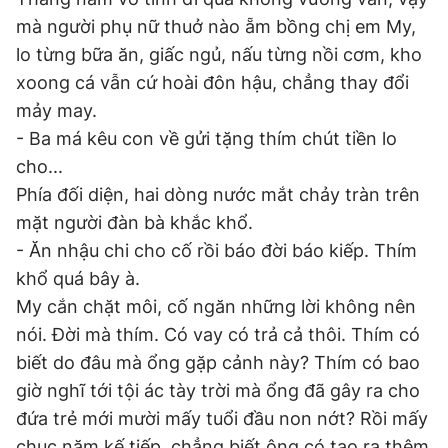
mà người phụ nữ thuở nào ẵm bồng chị em My,
lo từng bữa ăn, giấc ngủ, nấu từng nồi cơm, kho
xoong cá vẫn cứ hoài đôn hậu, chẳng thay đổi
mảy may.
- Ba má kêu con về gửi tặng thím chút tiền lo
cho...
Phía đối diện, hai dòng nước mắt chảy tràn trên
mặt người đàn bà khắc khổ.
- Ăn nhậu chi cho cố rồi báo đời báo kiếp. Thím
khổ quá bây à.
My cắn chặt môi, cố ngăn những lời không nên
nói. Đời mà thím. Có vay có trả cả thôi. Thím có
biết do đâu mà ổng gặp cảnh này? Thím có bao
giờ nghĩ tới tội ác tày trời mà ổng đã gây ra cho
đứa trẻ mới mười mấy tuổi đầu non nớt? Rồi mấy
chục năm kế tiếp, chẳng biết ông có tạo ra thêm