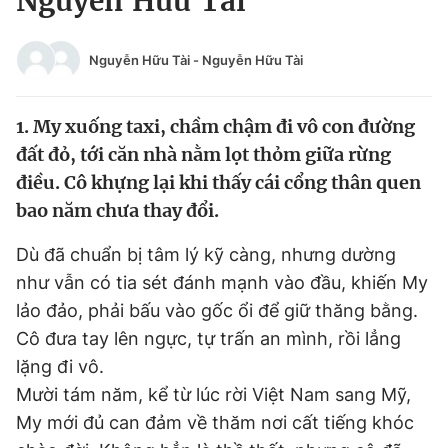
Nguyễn Hữu Tài
Chuyên mục khác
Tin đã xem
Nguyễn Hữu Tài
-
Nguyễn Hữu Tài
Chào ngày mới
Tin 24h
Đăng xuất
1. My xuống taxi, chầm chậm đi vô con đường
Tin thị trường
Tin 360
đất đỏ, tới căn nhà nằm lọt thỏm giữa rừng
điều. Cô khựng lại khi thấy cái cổng thân quen
Video
Magazine
bao năm chưa thay đổi.
Dù đã chuẩn bị tâm lý kỹ càng, nhưng dường
Sản phẩm khác
như vẫn có tia sét đánh mạnh vào đầu, khiến My
Tiện ích
Bạn cần biết
lảo đảo, phải bấu vào gốc ổi để giữ thăng bằng.
Cô đưa tay lên ngực, tự trấn an mình, rồi lẳng
Thông tin tòa soạn
lặng đi vô.
Liên hệ quảng cáo
Mười tám năm, kể từ lúc rời Việt Nam sang Mỹ,
My mới đủ can đảm về thăm nơi cất tiếng khóc