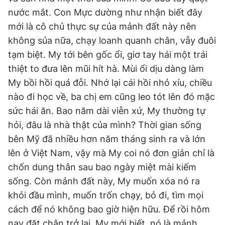
nước mắt. Con Mực dường như nhận biết đây
mới là cô chủ thực sự của mảnh đất này nên
không sủa nữa, chạy loanh quanh chân, vẫy đuôi
tạm biệt. My tới bên gốc ổi, giơ tay hái một trái
thiệt to đưa lên mũi hít hà. Mùi ổi dịu dàng làm
My bồi hồi quá đỗi. Nhớ lại cái hồi nhỏ xíu, chiều
nào đi học về, ba chị em cũng leo tót lên đó mặc
sức hái ăn. Bao năm dài viễn xứ, My thường tự
hỏi, đâu là nhà thật của mình? Thời gian sống
bên Mỹ đã nhiều hơn năm tháng sinh ra và lớn
lên ở Việt Nam, vậy mà My coi nó đơn giản chỉ là
chốn dung thân sau bao ngày miệt mài kiếm
sống. Còn mảnh đất này, My muốn xóa nó ra
khỏi đầu mình, muốn trốn chạy, bỏ đi, tìm mọi
cách để nó không bao giờ hiện hữu. Để rồi hôm
nay đặt chân trở lại, My mới biết, nó là mảnh