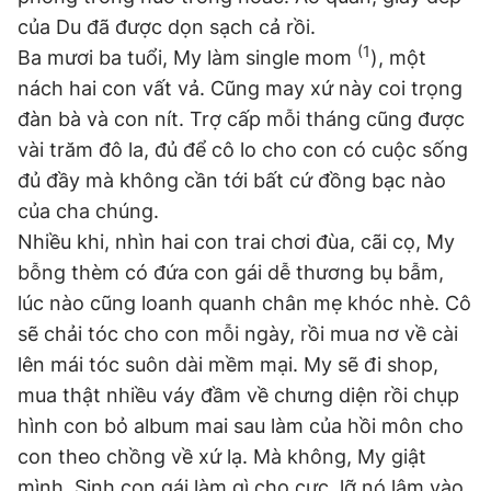
của Du đã được dọn sạch cả rồi.
(1
Ba mươi ba tuổi, My làm single mom
), một
nách hai con vất vả. Cũng may xứ này coi trọng
đàn bà và con nít. Trợ cấp mỗi tháng cũng được
vài trăm đô la, đủ để cô lo cho con có cuộc sống
đủ đầy mà không cần tới bất cứ đồng bạc nào
của cha chúng.
Nhiều khi, nhìn hai con trai chơi đùa, cãi cọ, My
bỗng thèm có đứa con gái dễ thương bụ bẫm,
lúc nào cũng loanh quanh chân mẹ khóc nhè. Cô
sẽ chải tóc cho con mỗi ngày, rồi mua nơ về cài
lên mái tóc suôn dài mềm mại. My sẽ đi shop,
mua thật nhiều váy đầm về chưng diện rồi chụp
hình con bỏ album mai sau làm của hồi môn cho
con theo chồng về xứ lạ. Mà không, My giật
mình. Sinh con gái làm gì cho cực, lỡ nó lâm vào