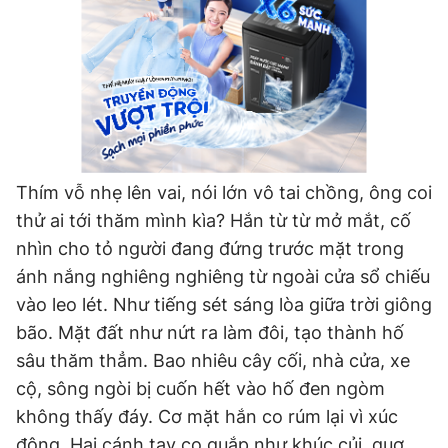
Thím vỗ nhẹ lên vai, nói lớn vô tai chồng, ông coi
thử ai tới thăm mình kìa? Hắn từ từ mở mắt, cố
nhìn cho tỏ người đang đứng trước mặt trong
ánh nắng nghiêng nghiêng từ ngoài cửa sổ chiếu
vào leo lét. Như tiếng sét sáng lòa giữa trời giông
bão. Mặt đất như nứt ra làm đôi, tạo thành hố
sâu thăm thẳm. Bao nhiêu cây cối, nhà cửa, xe
cộ, sông ngòi bị cuốn hết vào hố đen ngòm
không thấy đáy. Cơ mặt hắn co rúm lại vì xúc
động. Hai cánh tay co quắp như khúc củi, quơ