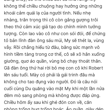
không thể chiều chuộng hay hưởng ứng những
khoái cảm quái lạ của người tình. Nếu nhẹ
nhàng, trân trọng thì cô còn gắng gượng trôi
theo thứ cảm xúc giả tạo do chính mình tưởng
tượng. Còn lao vào cô như con sói đói, để chứng
tỏ bản lĩnh đàn ông sáu múi, My sẽ thét la, vùng
vẫy. Rồi chẳng hiểu từ đâu, bằng sức mạnh vô
hình tiềm tàng trong cơ thể, cô sẽ xô hắn xuống
giường, quơ áo quần, vùng bỏ chạy thoát thân.
Gã đàn ông thứ hai rời bỏ mẹ con cô khi Robert
lên sáu tuổi. Mày có phải là gái trinh đâu mà
không cho tao đụng vào người. Đó là câu nói
cuối cùng Du quăng vào mặt My khi một lần nửa
đêm mò sang phòng mà không được đáp ứng.
Chiều hôm ấy sau khi ghé đón con về, căn
phòng trống huơ trống hoác. Áo quần, giày dép