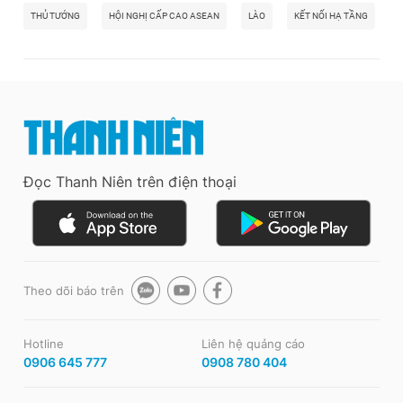
THỦ TƯỚNG
HỘI NGHỊ CẤP CAO ASEAN
LÀO
KẾT NỐI HẠ TẦNG
Đọc Thanh Niên trên điện thoại
Theo dõi báo trên
Hotline
Liên hệ quảng cáo
0906 645 777
0908 780 404