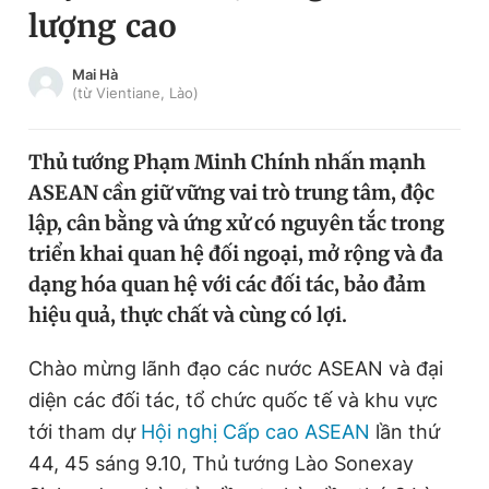
lượng cao
Chuyên mục khác
Tin đã xem
Chào ngày mới
Tin 24h
Mai Hà
(từ Vientiane, Lào)
Đăng xuất
Tin thị trường
Tin 360
Thủ tướng Phạm Minh Chính nhấn mạnh
ASEAN cần giữ vững vai trò trung tâm, độc
Video
Magazine
lập, cân bằng và ứng xử có nguyên tắc trong
triển khai quan hệ đối ngoại, mở rộng và đa
dạng hóa quan hệ với các đối tác, bảo đảm
Sản phẩm khác
hiệu quả, thực chất và cùng có lợi.
Tiện ích
Bạn cần biết
Chào mừng lãnh đạo các nước ASEAN và đại
Thông tin tòa soạn
diện các đối tác, tổ chức quốc tế và khu vực
Liên hệ quảng cáo
tới tham dự
Hội nghị Cấp cao ASEAN
lần thứ
44, 45 sáng 9.10, Thủ tướng Lào Sonexay