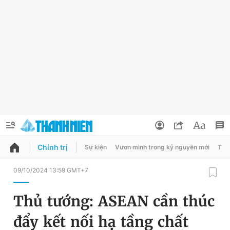
Chính trị
Sự kiện
Vươn mình trong kỷ nguyên mới
Thời
QUẢNG CÁO
ĐẶT BÁO
09/10/2024 13:59 GMT+7
Thông tin tài khoản
Thủ tướng: ASEAN cần thúc
Đổi mật khẩu
Chuyên mục
đẩy kết nối hạ tầng chất
Tin đã lưu