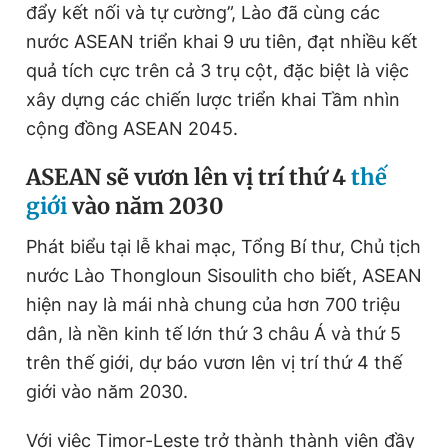
đẩy kết nối và tự cường”, Lào đã cùng các
Giấy phép xuất bản số 110/GP - BTTTT cấp ngày 24.3.2020
© 2003-2026 Bản quyền thuộc về Báo Thanh Niên. Cấm sao
nước ASEAN triển khai 9 ưu tiên, đạt nhiều kết
chép dưới mọi hình thức nếu không có sự chấp thuận bằng văn
quả tích cực trên cả 3 trụ cột, đặc biệt là việc
bản. Phát triển bởi ePi Technologies, JSC.
xây dựng các chiến lược triển khai Tầm nhìn
cộng đồng ASEAN 2045.
ASEAN sẽ vươn lên vị trí thứ 4
thế
giới
vào năm 2030
Phát biểu tại lễ khai mạc, Tổng Bí thư, Chủ tịch
nước Lào Thongloun Sisoulith cho biết, ASEAN
hiện nay là mái nhà chung của hơn 700 triệu
dân, là nền kinh tế lớn thứ 3 châu Á và thứ 5
trên thế giới, dự báo vươn lên vị trí thứ 4 thế
giới vào năm 2030.
Với việc Timor-Leste trở thành thành viên đầy