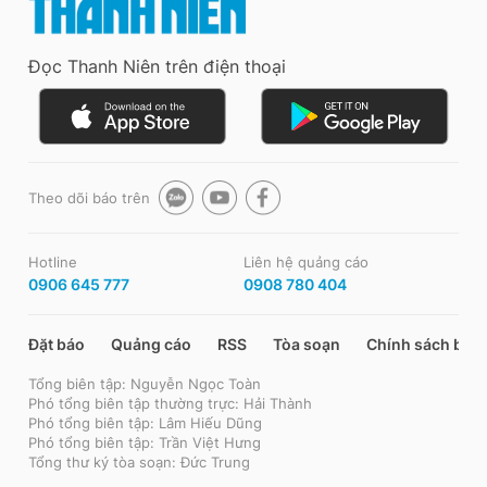
Đọc Thanh Niên trên điện thoại
Theo dõi báo trên
Hotline
Liên hệ quảng cáo
0906 645 777
0908 780 404
Đặt báo
Quảng cáo
RSS
Tòa soạn
Chính sách bảo
Tổng biên tập: Nguyễn Ngọc Toàn
Phó tổng biên tập thường trực: Hải Thành
Phó tổng biên tập: Lâm Hiếu Dũng
Phó tổng biên tập: Trần Việt Hưng
Tổng thư ký tòa soạn: Đức Trung