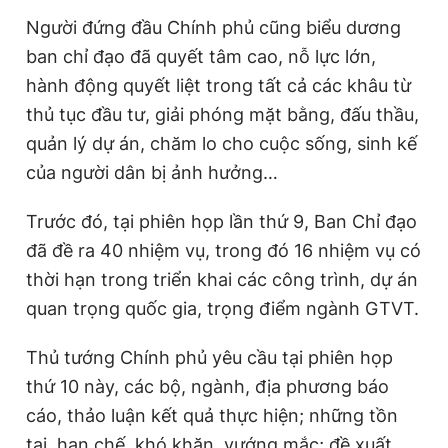
Giấy phép xuất bản số 110/GP - BTTTT cấp ngày 24.3.2020
Người đứng đầu Chính phủ cũng biểu dương
© 2003-2026 Bản quyền thuộc về Báo Thanh Niên. Cấm sao
ban chỉ đạo đã quyết tâm cao, nỗ lực lớn,
chép dưới mọi hình thức nếu không có sự chấp thuận bằng văn
bản. Phát triển bởi ePi Technologies, JSC.
hành động quyết liệt trong tất cả các khâu từ
thủ tục đầu tư, giải phóng mặt bằng, đấu thầu,
quản lý dự án, chăm lo cho cuộc sống, sinh kế
của người dân bị ảnh hưởng…
Trước đó, tại phiên họp lần thứ 9, Ban Chỉ đạo
đã đề ra 40 nhiệm vụ, trong đó 16 nhiệm vụ có
thời hạn trong triển khai các công trình, dự án
quan trọng quốc gia, trọng điểm ngành GTVT.
Thủ tướng Chính phủ yêu cầu tại phiên họp
thứ 10 này, các bộ, ngành, địa phương báo
cáo, thảo luận kết quả thực hiện; những tồn
tại, hạn chế, khó khăn, vướng mắc; đề xuất