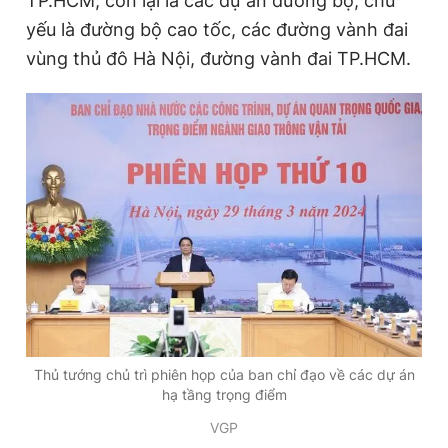
TP.HCM; còn lại là các dự án đường bộ, chủ
yếu là đường bộ cao tốc, các đường vành đai
vùng thủ đô Hà Nội, đường vành đai TP.HCM.
Đọc Thanh Niên trên điện thoại
Theo dõi báo trên
Hotline
Liên hệ quảng cáo
0906 645 777
0908 780 404
Đặt báo
Quảng cáo
RSS
Tòa soạn
Chính sách bảo
Tổng biên tập: Nguyễn Ngọc Toàn
Thủ tướng chủ trì phiên họp của ban chỉ đạo về các dự án
Phó tổng biên tập thường trực: Hải Thành
hạ tầng trọng điểm
Phó tổng biên tập: Lâm Hiếu Dũng
Phó tổng biên tập: Trần Việt Hưng
VGP
Tổng thư ký tòa soạn: Đức Trung