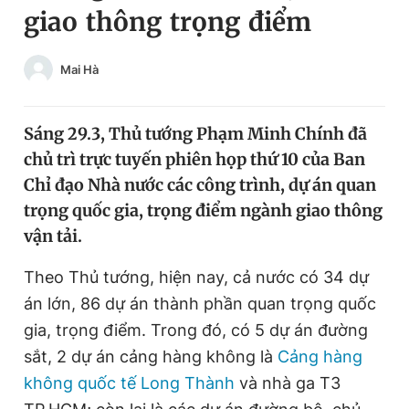
giao thông trọng điểm
Chuyên mục khác
Tin đã xem
Chào ngày mới
Tin 24h
Mai Hà
Đăng xuất
Tin thị trường
Tin 360
Sáng 29.3, Thủ tướng Phạm Minh Chính đã
chủ trì trực tuyến phiên họp thứ 10 của Ban
Video
Magazine
Chỉ đạo Nhà nước các công trình, dự án quan
trọng quốc gia, trọng điểm ngành giao thông
vận tải.
Sản phẩm khác
Theo Thủ tướng, hiện nay, cả nước có 34 dự
Tiện ích
Bạn cần biết
án lớn, 86 dự án thành phần quan trọng quốc
gia, trọng điểm. Trong đó, có 5 dự án đường
Thông tin tòa soạn
Liên hệ quảng cáo
sắt, 2 dự án cảng hàng không là
Cảng hàng
không quốc tế Long Thành
và nhà ga T3