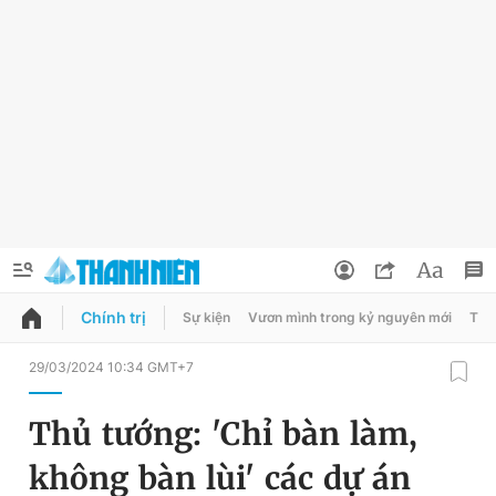
Chính trị
Sự kiện
Vươn mình trong kỷ nguyên mới
Thời
QUẢNG CÁO
ĐẶT BÁO
29/03/2024 10:34 GMT+7
Thông tin tài khoản
Thủ tướng: 'Chỉ bàn làm,
Đổi mật khẩu
Chuyên mục
không bàn lùi' các dự án
Tin đã lưu