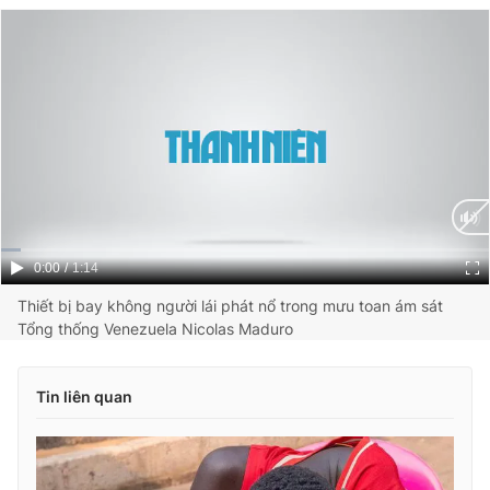
Current
0:00
/
Duration
1:14
Time
Thiết bị bay không người lái phát nổ trong mưu toan ám sát
Tổng thống Venezuela Nicolas Maduro
Tin liên quan