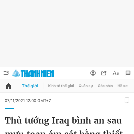
Thế giới
Kinh tế thế giới
Quân sự
Góc nhìn
Hồ sơ
QUẢNG CÁO
ĐẶT BÁO
07/11/2021 12:00 GMT+7
Thông tin tài khoản
Thủ tướng Iraq bình an sau
Đổi mật khẩu
Chuyên mục
Tin đã lưu