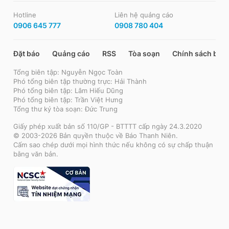
Hotline
Liên hệ quảng cáo
0906 645 777
0908 780 404
Đặt báo
Quảng cáo
RSS
Tòa soạn
Chính sách bảo
Tổng biên tập: Nguyễn Ngọc Toàn
Phó tổng biên tập thường trực: Hải Thành
Phó tổng biên tập: Lâm Hiếu Dũng
Phó tổng biên tập: Trần Việt Hưng
Tổng thư ký tòa soạn: Đức Trung
Giấy phép xuất bản số 110/GP - BTTTT cấp ngày 24.3.2020
© 2003-2026 Bản quyền thuộc về Báo Thanh Niên.
Cấm sao chép dưới mọi hình thức nếu không có sự chấp thuận
bằng văn bản.