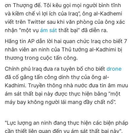
ơn Thượng đế. Tôi kêu gọi mọi người bình tĩnh
Giấy phép xuất bản số 110/GP - BTTTT cấp ngày 24.3.2020
© 2003-2026 Bản quyền thuộc về Báo Thanh Niên. Cấm sao
và kiềm chế vì lợi ích của Iraq”, ông al-Kadhemi
chép dưới mọi hình thức nếu không có sự chấp thuận bằng văn
viết trên Twitter sau khi văn phòng của ông xác
bản. Phát triển bởi ePi Technologies, JSC.
nhận “một vụ
ám sát
thất bại” đã diễn ra.
Hãng tin AP dẫn lời hai quan chức Iraq cho biết 7
nhân viên an ninh của Thủ tướng al-Kadhimi bị
thương trong cuộc tấn công.
Chính phủ Iraq đưa ra tuyên bố cho biết
drone
đã cố gắng tấn công dinh thự của ông al-
Kadhimi. Truyền thông nhà nước đưa tin âm mưu
ám sát thất bại này được thực hiện bằng “một
máy bay không người lái mang đầy chất nổ”.
"Lực lượng an ninh đang thực hiện các biện pháp
cần thiết liên quan đến vụ ám sát thất bại này",