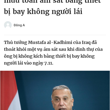
mưu toan ám sát bằng thiết
Chuyên mục khác
bị bay không người lái
Tin đã xem
Chào ngày mới
Tin 24h
Đăng xuất
Đông A
Tin thị trường
Tin 360
Thủ tướng Mustafa al-Kadhimi của Iraq đã
Video
Magazine
thoát khỏi một vụ ám sát sau khi dinh thự của
ông bị không kích bằng thiết bị bay không
người lái vào ngày 7.11.
Sản phẩm khác
Tiện ích
Bạn cần biết
Thông tin tòa soạn
Liên hệ quảng cáo