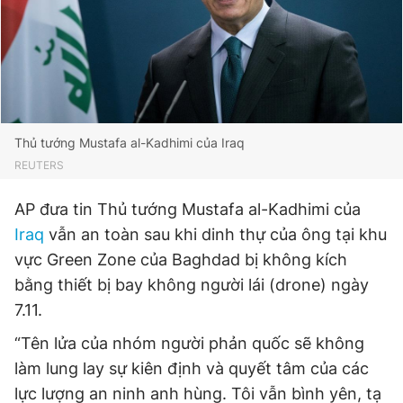
Đọc Thanh Niên trên điện thoại
Thủ tướng Mustafa al-Kadhimi của Iraq
REUTERS
Theo dõi báo trên
AP đưa tin Thủ tướng Mustafa al-Kadhimi của
Hotline
Liên hệ quảng cáo
Iraq
vẫn an toàn sau khi dinh thự của ông tại khu
0906 645 777
0908 780 404
vực Green Zone của Baghdad bị không kích
bằng thiết bị bay không người lái (drone) ngày
Đặt báo
Quảng cáo
RSS
Tòa soạn
Chính sách bảo
7.11.
Tổng biên tập: Nguyễn Ngọc Toàn
“Tên lửa của nhóm người phản quốc sẽ không
Phó tổng biên tập thường trực: Hải Thành
Phó tổng biên tập: Lâm Hiếu Dũng
làm lung lay sự kiên định và quyết tâm của các
Phó tổng biên tập: Trần Việt Hưng
Tổng thư ký tòa soạn: Đức Trung
lực lượng an ninh anh hùng. Tôi vẫn bình yên, tạ