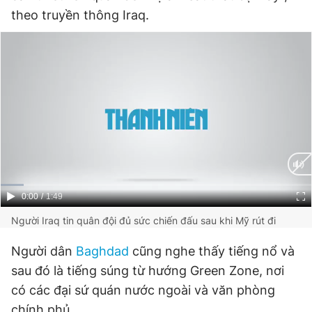
theo truyền thông Iraq.
Current
0:00
/
Duration
1:49
Time
Người Iraq tin quân đội đủ sức chiến đấu sau khi Mỹ rút đi
Người dân
Baghdad
cũng nghe thấy tiếng nổ và
sau đó là tiếng súng từ hướng Green Zone, nơi
có các đại sứ quán nước ngoài và văn phòng
chính phủ.