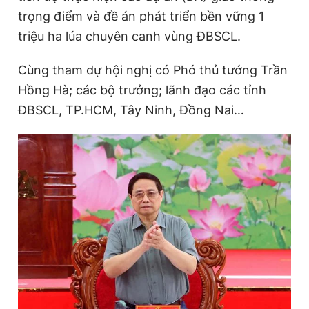
trọng điểm và đề án phát triển bền vững 1
triệu ha lúa chuyên canh vùng ĐBSCL.
Đọc Thanh Niên trên điện thoại
Cùng tham dự hội nghị có Phó thủ tướng Trần
Hồng Hà; các bộ trưởng; lãnh đạo các tỉnh
ĐBSCL, TP.HCM, Tây Ninh, Đồng Nai…
Theo dõi báo trên
Hotline
Liên hệ quảng cáo
0906 645 777
0908 780 404
Đặt báo
Quảng cáo
RSS
Tòa soạn
Chính sách bảo
Tổng biên tập: Nguyễn Ngọc Toàn
Phó tổng biên tập thường trực: Hải Thành
Phó tổng biên tập: Lâm Hiếu Dũng
Phó tổng biên tập: Trần Việt Hưng
Tổng thư ký tòa soạn: Đức Trung