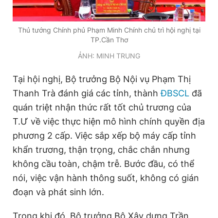
Giấy phép xuất bản số 110/GP - BTTTT cấp ngày 24.3.2020
© 2003-2026 Bản quyền thuộc về Báo Thanh Niên. Cấm sao
chép dưới mọi hình thức nếu không có sự chấp thuận bằng văn
Thủ tướng Chính phủ Phạm Minh Chính chủ trì hội nghị tại
bản. Phát triển bởi ePi Technologies, JSC.
TP.Cần Thơ
ẢNH: MINH TRUNG
Tại hội nghị, Bộ trưởng Bộ Nội vụ Phạm Thị
Thanh Trà đánh giá các tỉnh, thành
ĐBSCL
đã
quán triệt nhận thức rất tốt chủ trương của
T.Ư về việc thực hiện mô hình chính quyền địa
phương 2 cấp. Việc sắp xếp bộ máy cấp tỉnh
khẩn trương, thận trọng, chắc chắn nhưng
không cầu toàn, chậm trễ. Bước đầu, có thể
nói, việc vận hành thông suốt, không có gián
đoạn và phát sinh lớn.
Trong khi đó, Bộ trưởng Bộ Xây dựng Trần