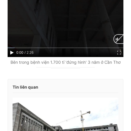
C
0:00
/
D
2:26
u
u
Bên trong bệnh viện 1.700 tỉ 'đứng hình' 3 năm ở Cần Thơ
r
r
r
a
Tin liên quan
e
t
n
i
t
o
T
n
i