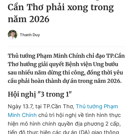
Cần Thơ phải xong trong
Chuyên mục khác
Tin đã xem
năm 2026
Chào ngày mới
Tin 24h
Đăng xuất
Thanh Duy
Tin thị trường
Tin 360
Thủ tướng Phạm Minh Chính chỉ đạo TP.Cần
Video
Magazine
Thơ hướng giải quyết Bệnh viện Ung bướu
sau nhiều năm dừng thi công, đồng thời yêu
Sản phẩm khác
cầu phải hoàn thành dự án trong năm 2026.
Tiện ích
Bạn cần biết
Hội nghị "3 trong 1"
Ngày 13.7, tại TP.Cần Thơ,
Thủ tướng Phạm
Thông tin tòa soạn
Liên hệ quảng cáo
Minh Chính
chủ trì hội nghị về tình hình thực
hiện mô hình chính quyền địa phương 2 cấp,
tiến độ thực hiện các dự án (DA) giao thông