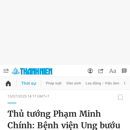
Thời sự
Pháp luật
Dân sinh
Lao động - Việc làm
Quy
QUẢNG CÁO
ĐẶT BÁO
13/07/2025 14:17 GMT+7
Thông tin tài khoản
Thủ tướng Phạm Minh
Đổi mật khẩu
Chuyên mục
Chính: Bệnh viện Ung bướu
Tin đã lưu