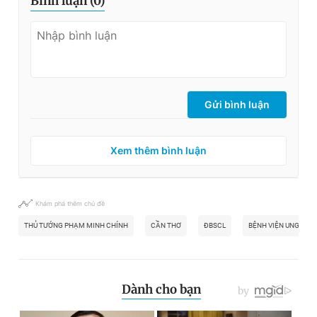
Bình luận (
0
)
Gửi bình luận
Xem thêm bình luận
Khám phá thêm chủ đề
THỦ TƯỚNG PHẠM MINH CHÍNH
CẦN THƠ
ĐBSCL
BỆNH VIỆN UNG BƯỚ