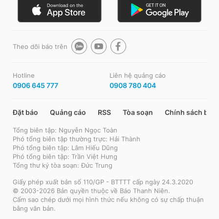
Theo dõi báo trên
Hotline
Liên hệ quảng cáo
0906 645 777
0908 780 404
Đặt báo
Quảng cáo
RSS
Tòa soạn
Chính sách bảo
Tổng biên tập: Nguyễn Ngọc Toàn
Phó tổng biên tập thường trực: Hải Thành
Phó tổng biên tập: Lâm Hiếu Dũng
Phó tổng biên tập: Trần Việt Hưng
Tổng thư ký tòa soạn: Đức Trung
Giấy phép xuất bản số 110/GP - BTTTT cấp ngày 24.3.2020
© 2003-2026 Bản quyền thuộc về Báo Thanh Niên.
Cấm sao chép dưới mọi hình thức nếu không có sự chấp thuận
bằng văn bản.