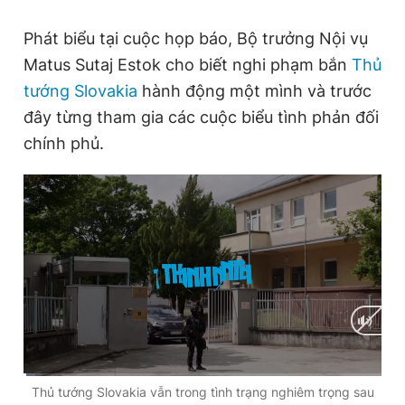
Giấy phép xuất bản số 110/GP - BTTTT cấp ngày 24.3.2020
© 2003-2026 Bản quyền thuộc về Báo Thanh Niên. Cấm sao
Phát biểu tại cuộc họp báo, Bộ trưởng Nội vụ
chép dưới mọi hình thức nếu không có sự chấp thuận bằng văn
Matus Sutaj Estok cho biết nghi phạm bắn
Thủ
bản. Phát triển bởi ePi Technologies, JSC.
tướng Slovakia
hành động một mình và trước
đây từng tham gia các cuộc biểu tình phản đối
chính phủ.
C
0:01
/
D
1:34
Thủ tướng Slovakia vẫn trong tình trạng nghiêm trọng sau