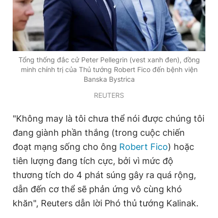
Đọc Thanh Niên trên điện thoại
Tổng thống đắc cử Peter Pellegrin (vest xanh đen), đồng
minh chính trị của Thủ tướng Robert Fico đến bệnh viện
Banska Bystrica
Theo dõi báo trên
REUTERS
"Không may là tôi chưa thể nói được chúng tôi
Hotline
Liên hệ quảng cáo
0906 645 777
0908 780 404
đang giành phần thắng (trong cuộc chiến
đoạt mạng sống cho ông
Robert Fico
) hoặc
Đặt báo
Quảng cáo
RSS
Tòa soạn
Chính sách bảo
tiên lượng đang tích cực, bởi vì mức độ
thương tích do 4 phát súng gây ra quá rộng,
Tổng biên tập: Nguyễn Ngọc Toàn
Phó tổng biên tập thường trực: Hải Thành
dẫn đến cơ thể sẽ phản ứng vô cùng khó
Phó tổng biên tập: Lâm Hiếu Dũng
khăn", Reuters dẫn lời Phó thủ tướng Kalinak.
Phó tổng biên tập: Trần Việt Hưng
Tổng thư ký tòa soạn: Đức Trung