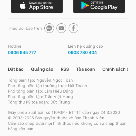
Theo dõi báo trên
Hotline
Liên hệ quảng cáo
0906 645 777
0908 780 404
Đặt báo
Quảng cáo
RSS
Tòa soạn
Chính sách bảo
Tổng biên tập: Nguyễn Ngọc Toàn
Phó tổng biên tập thường trực: Hải Thành
Phó tổng biên tập: Lâm Hiếu Dũng
Phó tổng biên tập: Trần Việt Hưng
Tổng thư ký tòa soạn: Đức Trung
Giấy phép xuất bản số 110/GP - BTTTT cấp ngày 24.3.2020
© 2003-2026 Bản quyền thuộc về Báo Thanh Niên.
Cấm sao chép dưới mọi hình thức nếu không có sự chấp thuận
bằng văn bản.