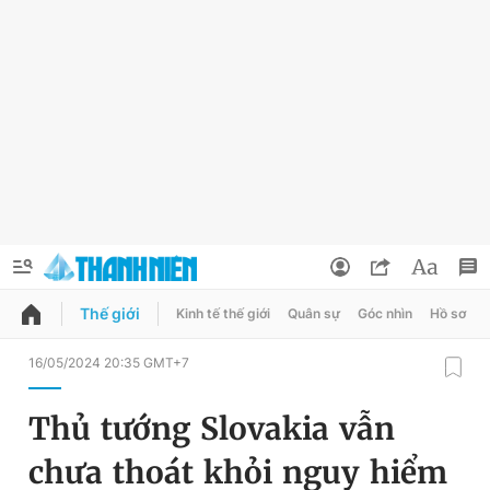
Thế giới
Kinh tế thế giới
Quân sự
Góc nhìn
Hồ sơ
QUẢNG CÁO
ĐẶT BÁO
16/05/2024 20:35 GMT+7
Thông tin tài khoản
Thủ tướng Slovakia vẫn
Đổi mật khẩu
Chuyên mục
chưa thoát khỏi nguy hiểm
Tin đã lưu