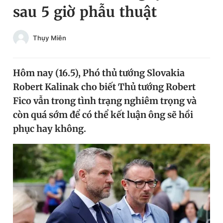
sau 5 giờ phẫu thuật
Chuyên mục khác
Tin đã xem
Chào ngày mới
Tin 24h
Thụy Miên
Đăng xuất
Tin thị trường
Tin 360
Hôm nay (16.5), Phó thủ tướng Slovakia
Robert Kalinak cho biết Thủ tướng Robert
Video
Magazine
Fico vẫn trong tình trạng nghiêm trọng và
còn quá sớm để có thể kết luận ông sẽ hồi
phục hay không.
Sản phẩm khác
Tiện ích
Bạn cần biết
Thông tin tòa soạn
Liên hệ quảng cáo