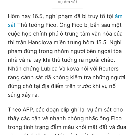
vụ ám sát
u
u
r
r
Hôm nay 16.5, nghi phạm đã bị truy tố tội
ám
r
a
sát
Thủ tướng Fico. Ông Fico bị bắn sau một
e
t
cuộc họp chính phủ ở trung tâm văn hóa của
n
i
thị trấn Handlova miền trung hôm 15.5. Nghi
t
o
phạm đứng trong nhóm người bên ngoài tòa
T
n
nhà và ra tay khi thủ tướng ra ngoài chào.
i
Nhân chứng Lubica Valkova nói với Reuters
rằng cảnh sát đã không kiểm tra những người
m
đứng chờ tại địa điểm trên trước khi vụ nổ
e
súng xảy ra.
Theo AFP, các đoạn clip ghi lại vụ ám sát cho
thấy các cận vệ nhanh chóng nhấc ông Fico
trong tình trạng đẫm máu khỏi mặt đất và đưa