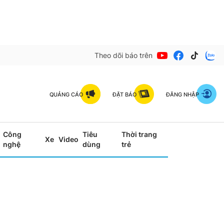
Theo dõi báo trên
QUẢNG CÁO
ĐẶT BÁO
ĐĂNG NHẬP
Công
Tiêu
Thời trang
Xe
Video
nghệ
dùng
trẻ