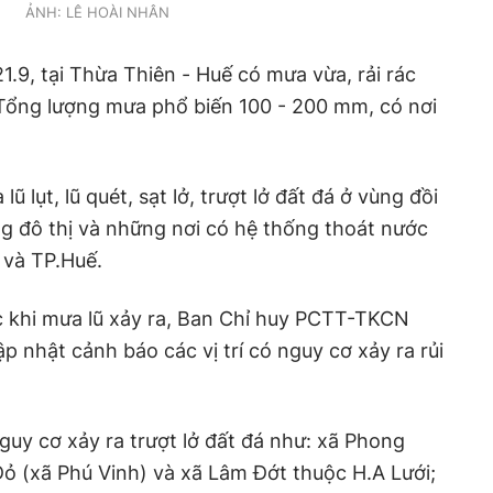
ẢNH: LÊ HOÀI NHÂN
1.9, tại Thừa Thiên - Huế có mưa vừa, rải rác
. Tổng lượng mưa phổ biến 100 - 200 mm, có nơi
ũ lụt, lũ quét, sạt lở, trượt lở đất đá ở vùng đồi
g đô thị và những nơi có hệ thống thoát nước
 và TP.Huế.
 khi mưa lũ xảy ra, Ban Chỉ huy PCTT-TKCN
p nhật cảnh báo các vị trí có nguy cơ xảy ra rủi
nguy cơ xảy ra trượt lở đất đá như: xã Phong
ỏ (xã Phú Vinh) và xã Lâm Đớt thuộc H.A Lưới;