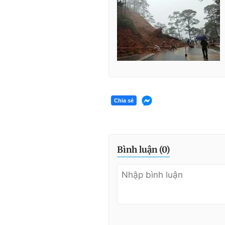
Chia sẻ
Bình luận (
0
)