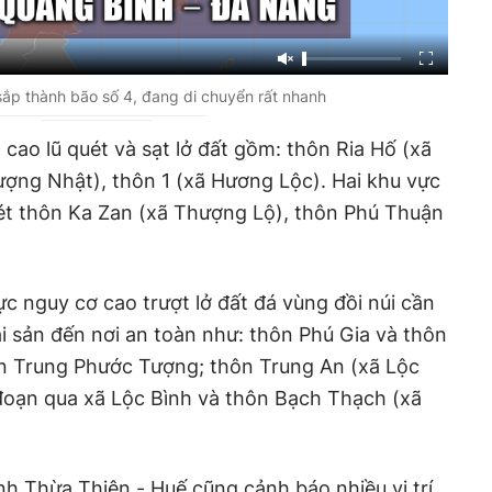
 sắp thành bão số 4, đang di chuyển rất nhanh
cao lũ quét và sạt lở đất gồm: thôn Ria Hố (xã
ợng Nhật), thôn 1 (xã Hương Lộc). Hai khu vực
uét thôn Ka Zan (xã Thượng Lộ), thôn Phú Thuận
c nguy cơ cao trượt lở đất đá vùng đồi núi cần
ài sản đến nơi an toàn như: thôn Phú Gia và thôn
ôn Trung Phước Tượng; thôn Trung An (xã Lộc
 đoạn qua xã Lộc Bình và thôn Bạch Thạch (xã
h Thừa Thiên - Huế cũng cảnh báo nhiều vị trí