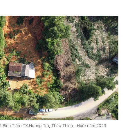
 xã Bình Tiến (TX.Hương Trà, Thừa Thiên - Huế) năm 2023