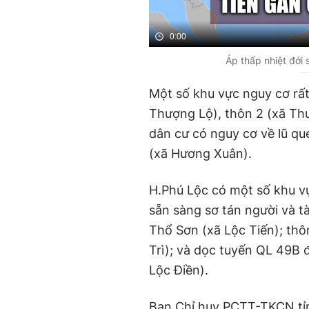
0:00
Áp thấp nhiệt đới
Một số khu vực nguy cơ rất 
Thượng Lộ), thôn 2 (xã Thư
dân cư có nguy cơ về lũ q
(xã Hương Xuân).
H.Phú Lộc có một số khu vự
sẵn sàng sơ tán người và t
Thổ Sơn (xã Lộc Tiến); th
Trì); và dọc tuyến QL 49B
Lộc Điền).
Ban Chỉ huy PCTT-TKCN tỉn