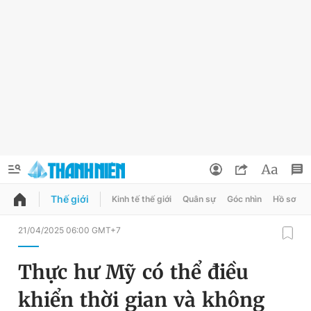
Thế giới
Kinh tế thế giới
Quân sự
Góc nhìn
Hồ sơ
QUẢNG CÁO
ĐẶT BÁO
21/04/2025 06:00 GMT+7
Thông tin tài khoản
Thực hư Mỹ có thể điều
Đổi mật khẩu
Chuyên mục
khiển thời gian và không
Tin đã lưu