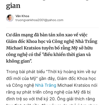
gian
Chuyên mục khác
Tin đã xem
Chào ngày mới
Tin 24h
Văn Khoa
truongvankhoa2001@yahoo.com
Đăng xuất
Tin thị trường
Tin 360
Cư dân mạng đã bàn tán xôn xao về việc
Giám đốc Khoa học và Công nghệ Nhà Trắng
Video
Magazine
Michael Kratsios tuyên bố rằng Mỹ sở hữu
công nghệ có thể "điều khiển thời gian và
không gian".
Sản phẩm khác
Tiện ích
Trong bài phát biểu "Thời kỳ hoàng kim về sự
Bạn cần biết
đổi mới của Mỹ" gần đây, Giám đốc Khoa học
và Công nghệ
Nhà Trắng
Michael Kratsios nói
Thông tin tòa soạn
Liên hệ quảng cáo
rằng sự phát triển công nghệ của Mỹ đã bị
đình trệ so với thế kỷ 20. Ông giải thích rằng