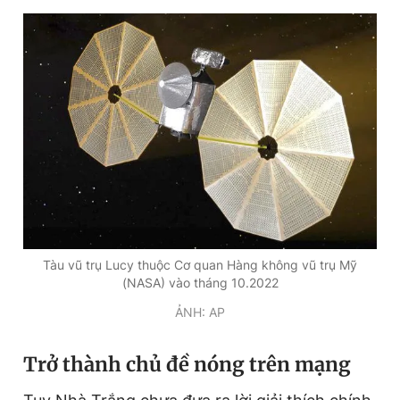
Giấy phép xuất bản số 110/GP - BTTTT cấp ngày 24.3.2020
© 2003-2026 Bản quyền thuộc về Báo Thanh Niên. Cấm sao
chép dưới mọi hình thức nếu không có sự chấp thuận bằng văn
bản. Phát triển bởi ePi Technologies, JSC.
Tàu vũ trụ Lucy thuộc Cơ quan Hàng không vũ trụ Mỹ
(NASA) vào tháng 10.2022
ẢNH: AP
Trở thành chủ đề nóng trên mạng