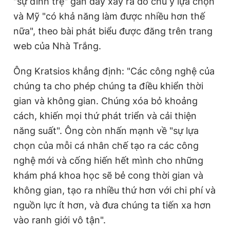
"sự đình trệ" gần đây xảy ra do chủ ý lựa chọn
và Mỹ "có khả năng làm được nhiều hơn thế
nữa", theo bài phát biểu được đăng trên trang
Đọc Thanh Niên trên điện thoại
web của Nhà Trắng.
Ông Kratsios khẳng định: "Các công nghệ của
chúng ta cho phép chúng ta điều khiển thời
Theo dõi báo trên
gian và không gian. Chúng xóa bỏ khoảng
cách, khiến mọi thứ phát triển và cải thiện
Hotline
Liên hệ quảng cáo
năng suất". Ông còn nhấn mạnh về "sự lựa
0906 645 777
0908 780 404
chọn của mỗi cá nhân chế tạo ra các công
nghệ mới và cống hiến hết mình cho những
Đặt báo
Quảng cáo
RSS
Tòa soạn
Chính sách bảo
khám phá khoa học sẽ bẻ cong thời gian và
Tổng biên tập: Nguyễn Ngọc Toàn
không gian, tạo ra nhiều thứ hơn với chi phí và
Phó tổng biên tập thường trực: Hải Thành
nguồn lực ít hơn, và đưa chúng ta tiến xa hơn
Phó tổng biên tập: Lâm Hiếu Dũng
Phó tổng biên tập: Trần Việt Hưng
vào ranh giới vô tận".
Tổng thư ký tòa soạn: Đức Trung