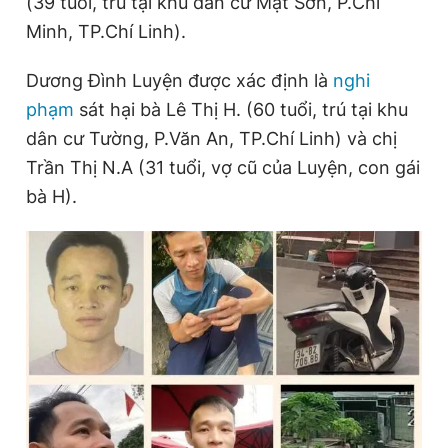
(39 tuổi, trú tại khu dân cư Mật Sơn, P.Chí
Minh, TP.Chí Linh).
Đọc Thanh Niên trên điện thoại
Dương Đình Luyện được xác định là
nghi
phạm
sát hại bà Lê Thị H. (60 tuổi, trú tại khu
dân cư Tường, P.Văn An, TP.Chí Linh) và chị
Trần Thị N.A (31 tuổi, vợ cũ của Luyện, con gái
Theo dõi báo trên
bà H).
Hotline
Liên hệ quảng cáo
0906 645 777
0908 780 404
Đặt báo
Quảng cáo
RSS
Tòa soạn
Chính sách bảo
Tổng biên tập: Nguyễn Ngọc Toàn
Phó tổng biên tập thường trực: Hải Thành
Phó tổng biên tập: Lâm Hiếu Dũng
Phó tổng biên tập: Trần Việt Hưng
Tổng thư ký tòa soạn: Đức Trung