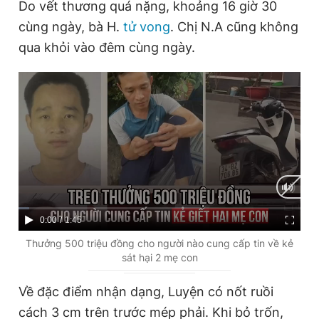
Do vết thương quá nặng, khoảng 16 giờ 30
cùng ngày, bà H.
tử vong
. Chị N.A cũng không
qua khỏi vào đêm cùng ngày.
C
0:00
/
D
1:45
u
u
Thưởng 500 triệu đồng cho người nào cung cấp tin về kẻ
sát hại 2 mẹ con
r
r
r
a
Về đặc điểm nhận dạng, Luyện có nốt ruồi
e
t
cách 3 cm trên trước mép phải. Khi bỏ trốn,