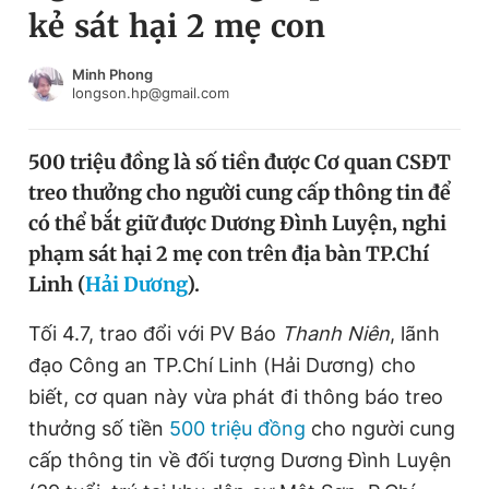
kẻ sát hại 2 mẹ con
Chuyên mục khác
Tin đã xem
Chào ngày mới
Tin 24h
Minh Phong
longson.hp@gmail.com
Đăng xuất
Tin thị trường
Tin 360
500 triệu đồng là số tiền được Cơ quan CSĐT
treo thưởng cho người cung cấp thông tin để
Video
Magazine
có thể bắt giữ được Dương Đình Luyện, nghi
phạm sát hại 2 mẹ con trên địa bàn TP.Chí
Linh (
Hải Dương
).
Sản phẩm khác
Tiện ích
Tối 4.7, trao đổi với PV Báo
Bạn cần biết
Thanh Niên
, lãnh
đạo Công an TP.Chí Linh (Hải Dương) cho
biết, cơ quan này vừa phát đi thông báo treo
Thông tin tòa soạn
Liên hệ quảng cáo
thưởng số tiền
500 triệu đồng
cho người cung
cấp thông tin về đối tượng Dương Đình Luyện