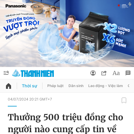
Thời sự
Pháp luật
Dân sinh
Lao động - Việc làm
Quy
QUẢNG CÁO
ĐẶT BÁO
04/07/2024 20:21 GMT+7
Thông tin tài khoản
Thưởng 500 triệu đồng cho
Đổi mật khẩu
Chuyên mục
người nào cung cấp tin về
Tin đã lưu