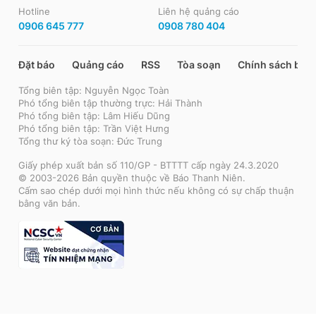
Hotline
Liên hệ quảng cáo
0906 645 777
0908 780 404
Đặt báo
Quảng cáo
RSS
Tòa soạn
Chính sách bảo
Tổng biên tập: Nguyễn Ngọc Toàn
Phó tổng biên tập thường trực: Hải Thành
Phó tổng biên tập: Lâm Hiếu Dũng
Phó tổng biên tập: Trần Việt Hưng
Tổng thư ký tòa soạn: Đức Trung
Giấy phép xuất bản số 110/GP - BTTTT cấp ngày 24.3.2020
© 2003-2026 Bản quyền thuộc về Báo Thanh Niên.
Cấm sao chép dưới mọi hình thức nếu không có sự chấp thuận
bằng văn bản.