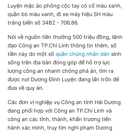
n
i
Luyện mặc áo phông cộc tay có cổ màu xanh,
t
o
quần bò màu xanh, đi xe máy hiệu SH màu
T
n
trắng biển số 34B2 - 706.86.
i
Nói về nguồn tiền thưởng 500 triệu đồng, lãnh
m
đạo Công an TP.Chí Linh thông tin thêm, số
e
tiền này do một số
quần chúng nhân dân
sinh
sống trên địa bàn đóng góp để hỗ trợ lực
lượng công an nhanh chóng phá án, tìm ra
được nơi Dương Đình Luyện đang lẩn trốn để
đưa về quy án.
Các đơn vị nghiệp vụ Công an tỉnh Hải Dương
đang phối hợp với Công an TP.Chí Linh và
công an các tỉnh, thành, khẩn trương tiến
hành xác minh, truy tìm nghi phạm Dương