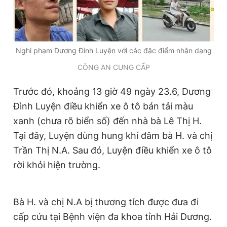
Giấy phép xuất bản số 110/GP - BTTTT cấp ngày 24.3.2020
© 2003-2026 Bản quyền thuộc về Báo Thanh Niên. Cấm sao
chép dưới mọi hình thức nếu không có sự chấp thuận bằng văn
bản. Phát triển bởi ePi Technologies, JSC.
Nghi phạm Dương Đình Luyện với các đặc điểm nhận dạng
CÔNG AN CUNG CẤP
Trước đó, khoảng 13 giờ 49 ngày 23.6, Dương
Đình Luyện điều khiển xe ô tô bán tải màu
xanh (chưa rõ biển số) đến nhà bà Lê Thị H.
Tại đây, Luyện dùng hung khí đâm bà H. và chị
Trần Thị N.A. Sau đó, Luyện điều khiển xe ô tô
rời khỏi hiện trường.
Bà H. và chị N.A bị thương tích được đưa đi
cấp cứu tại Bệnh viện đa khoa tỉnh Hải Dương.