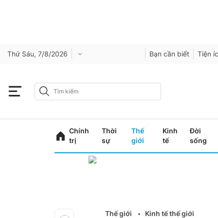
Thứ Sáu, 7/8/2026
Bạn cần biết
Tiện í
Chính
Thời
Thế
Kinh
Đời
trị
sự
giới
tế
sống
Thế giới
Kinh tế thế giới