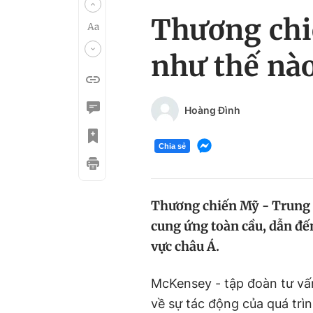
Thương chi
như thế nào
Hoàng Đình
Chia sẻ
Thương chiến Mỹ - Trung t
cung ứng toàn cầu, dẫn đế
vực châu Á.
McKensey - tập đoàn tư vấ
về sự tác động của quá trìn