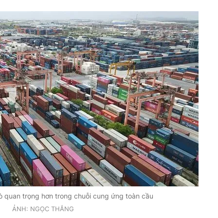
ò quan trọng hơn trong chuỗi cung ứng toàn cầu
ẢNH: NGỌC THẮNG