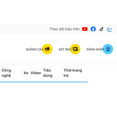
Theo dõi báo trên
QUẢNG CÁO
ĐẶT BÁO
ĐĂNG NHẬP
Công
Tiêu
Thời trang
Xe
Video
nghệ
dùng
trẻ