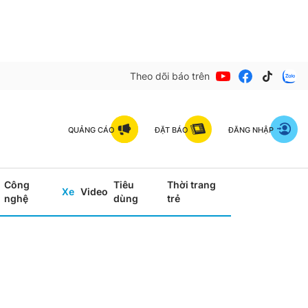
Theo dõi báo trên
QUẢNG CÁO
ĐẶT BÁO
ĐĂNG NHẬP
Công
Tiêu
Thời trang
Xe
Video
nghệ
dùng
trẻ