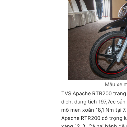
Mẫu xe m
TVS Apache RTR200 trang b
dịch, dung tích 197,7cc sản
mô men xoắn 18,1 Nm tại 7
Apache RTR200 có trọng lư
xăng 12 lít. Cả hai bánh đ