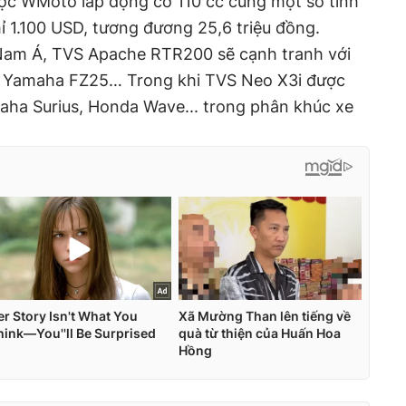
c WMoto lắp động cơ 110 cc cùng một số tính
chỉ 1.100 USD, tương đương 25,6 triệu đồng.
Nam Á, TVS Apache RTR200 sẽ cạnh tranh với
, Yamaha FZ25… Trong khi TVS Neo X3i được
aha Surius, Honda Wave... trong phân khúc xe