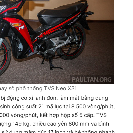
áy số phổ thống TVS Neo X3i
ị động cơ xi lanh đơn, làm mát bằng dung
 sinh công suất 21 mã lực tại 8.500 vòng/phút,
.000 vòng/phút, kết hợp hộp số 5 cấp. TVS
ợng 149 kg, chiều cao yên 800 mm và bình
ều sử dụng mâm đúc 17 inch và hệ thống phanh