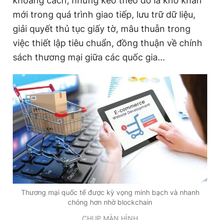
khoảng cách, nhưng kéo theo đó là khó khăn
mới trong quá trình giao tiếp, lưu trữ dữ liệu,
giải quyết thủ tục giấy tờ, mâu thuẫn trong
Đọc Thanh Niên trên điện thoại
việc thiết lập tiêu chuẩn, đồng thuận về chính
sách thương mại giữa các quốc gia...
Theo dõi báo trên
Hotline
Liên hệ quảng cáo
0906 645 777
0908 780 404
Đặt báo
Quảng cáo
RSS
Tòa soạn
Chính sách bảo
Tổng biên tập: Nguyễn Ngọc Toàn
Phó tổng biên tập thường trực: Hải Thành
Thương mại quốc tế được kỳ vọng minh bạch và nhanh
Phó tổng biên tập: Lâm Hiếu Dũng
chóng hơn nhờ blockchain
Phó tổng biên tập: Trần Việt Hưng
Tổng thư ký tòa soạn: Đức Trung
CHỤP MÀN HÌNH