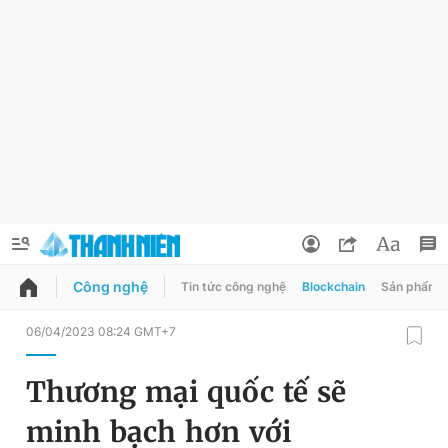
Công nghệ
Tin tức công nghệ
Blockchain
Sản phẩm
QUẢNG CÁO
ĐẶT BÁO
06/04/2023 08:24 GMT+7
Thông tin tài khoản
Thương mại quốc tế sẽ
Đổi mật khẩu
Chuyên mục
minh bạch hơn với
Tin đã lưu