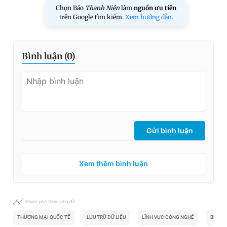
Chọn Báo
Thanh Niên
làm
nguồn ưu tiên
trên Google tìm kiếm.
Xem hướng dẫn.
Bình luận (
0
)
Gửi bình luận
Xem thêm bình luận
Khám phá thêm chủ đề
THƯƠNG MẠI QUỐC TẾ
LƯU TRỮ DỮ LIỆU
LĨNH VỰC CÔNG NGHỆ
BLOCK