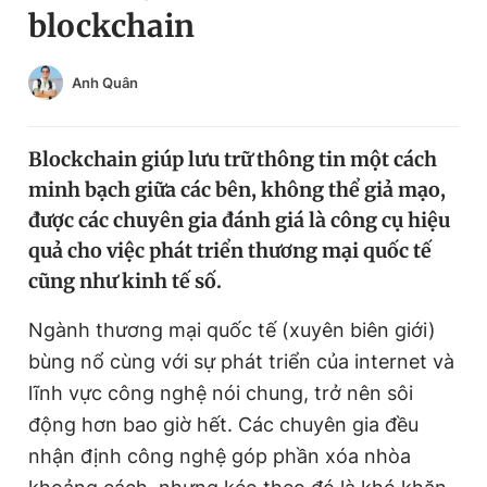
blockchain
Chuyên mục khác
Tin đã xem
Chào ngày mới
Tin 24h
Anh Quân
Đăng xuất
Tin thị trường
Tin 360
Blockchain giúp lưu trữ thông tin một cách
minh bạch giữa các bên, không thể giả mạo,
Video
Magazine
được các chuyên gia đánh giá là công cụ hiệu
quả cho việc phát triển thương mại quốc tế
cũng như kinh tế số.
Sản phẩm khác
Ngành thương mại quốc tế (xuyên biên giới)
Tiện ích
Bạn cần biết
bùng nổ cùng với sự phát triển của internet và
lĩnh vực công nghệ nói chung, trở nên sôi
Thông tin tòa soạn
Liên hệ quảng cáo
động hơn bao giờ hết. Các chuyên gia đều
nhận định công nghệ góp phần xóa nhòa