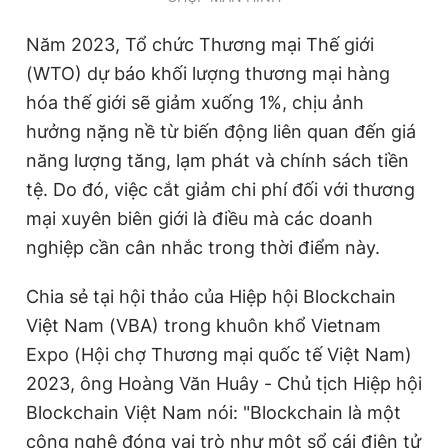
Giấy phép xuất bản số 110/GP - BTTTT cấp ngày 24.3.2020
© 2003-2026 Bản quyền thuộc về Báo Thanh Niên. Cấm sao
Năm 2023, Tổ chức Thương mại Thế giới
chép dưới mọi hình thức nếu không có sự chấp thuận bằng văn
(WTO) dự báo khối lượng thương mại hàng
bản. Phát triển bởi ePi Technologies, JSC.
hóa thế giới sẽ giảm xuống 1%, chịu ảnh
hưởng nặng nề từ biến động liên quan đến giá
năng lượng tăng, lạm phát và chính sách tiền
tệ. Do đó, việc cắt giảm chi phí đối với thương
mại xuyên biên giới là điều mà các doanh
nghiệp cần cân nhắc trong thời điểm này.
Chia sẻ tại hội thảo của Hiệp hội Blockchain
Việt Nam (VBA) trong khuôn khổ Vietnam
Expo (Hội chợ Thương mại quốc tế Việt Nam)
2023, ông Hoàng Văn Huây - Chủ tịch Hiệp hội
Blockchain Việt Nam nói: "Blockchain là một
công nghệ đóng vai trò như một sổ cái điện tử