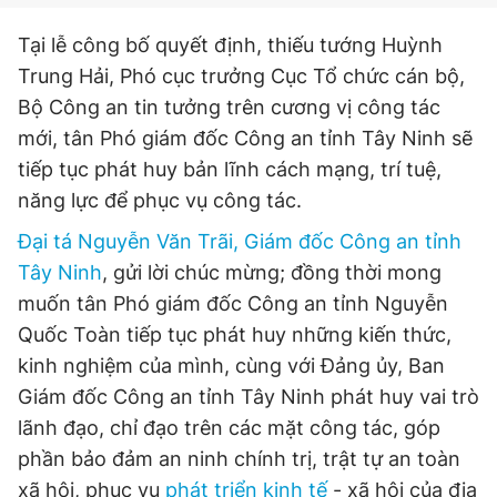
© 2003-2026 Bản quyền thuộc về Báo Thanh Niên. Cấm sao
chép dưới mọi hình thức nếu không có sự chấp thuận bằng văn
Tại lễ công bố quyết định, thiếu tướng Huỳnh
bản. Phát triển bởi ePi Technologies, JSC.
Trung Hải, Phó cục trưởng Cục Tổ chức cán bộ,
Bộ Công an tin tưởng trên cương vị công tác
mới, tân Phó giám đốc Công an tỉnh Tây Ninh sẽ
tiếp tục phát huy bản lĩnh cách mạng, trí tuệ,
năng lực để phục vụ công tác.
Đại tá Nguyễn Văn Trãi, Giám đốc Công an tỉnh
Tây Ninh
, gửi lời chúc mừng; đồng thời mong
muốn tân Phó giám đốc Công an tỉnh Nguyễn
Quốc Toàn tiếp tục phát huy những kiến thức,
kinh nghiệm của mình, cùng với Đảng ủy, Ban
Giám đốc Công an tỉnh Tây Ninh phát huy vai trò
lãnh đạo, chỉ đạo trên các mặt công tác, góp
phần bảo đảm an ninh chính trị, trật tự an toàn
xã hội, phục vụ
phát triển kinh tế
- xã hội của địa