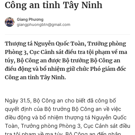
Công an tỉnh Tây Ninh
Tin đã xem
Chào ngày mới
Tin 24h
Giang Phương
Đăng xuất
giangphuongbtn@gmail.com
Tin thị trường
Tin 360
Thượng tá Nguyễn Quốc Toàn, Trưởng phòng
Video
Magazine
Phòng 3, Cục Cảnh sát điều tra tội phạm về ma
túy, Bộ Công an được Bộ trưởng Bộ Công an
điều động và bổ nhiệm giữ chức Phó giám đốc
Sản phẩm khác
Công an tỉnh Tây Ninh.
Tiện ích
Bạn cần biết
Ngày 31.5, Bộ Công an cho biết đã công bố
Thông tin tòa soạn
Liên hệ quảng cáo
quyết định của Bộ trưởng Bộ Công an về việc
điều động và bổ nhiệm thượng tá Nguyễn Quốc
Toàn, Trưởng phòng Phòng 3, Cục Cảnh sát điều
tra tội phạm về ma túy, Bộ Công an đến nhận