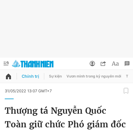
Chính trị
Sự kiện
Vươn mình trong kỷ nguyên mới
Thời
QUẢNG CÁO
ĐẶT BÁO
31/05/2022 13:07 GMT+7
Thông tin tài khoản
Thượng tá Nguyễn Quốc
Đổi mật khẩu
Chuyên mục
Toàn giữ chức Phó giám đốc
Tin đã lưu
Chuyên mục khác