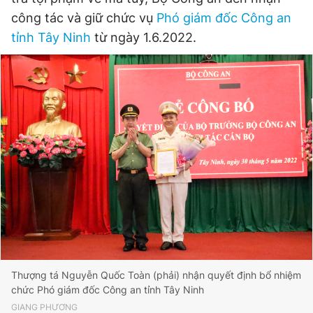
công tác và giữ chức vụ
Phó giám đốc Công an
Đọc Thanh Niên trên điện thoại
tỉnh Tây Ninh
từ ngày 1.6.2022.
Theo dõi báo trên
Hotline
Liên hệ quảng cáo
0906 645 777
0908 780 404
Đặt báo
Quảng cáo
RSS
Tòa soạn
Chính sách bảo
Tổng biên tập: Nguyễn Ngọc Toàn
Phó tổng biên tập thường trực: Hải Thành
Phó tổng biên tập: Lâm Hiếu Dũng
Phó tổng biên tập: Trần Việt Hưng
Thượng tá Nguyễn Quốc Toàn (phải) nhận quyết định bổ nhiệm
Tổng thư ký tòa soạn: Đức Trung
chức Phó giám đốc Công an tỉnh Tây Ninh
Giấy phép xuất bản số 110/GP - BTTTT cấp ngày 24.3.2020
GIANG PHƯƠNG