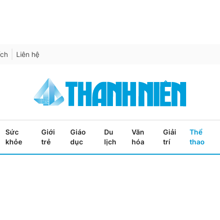
ích
Liên hệ
Sức
Giới
Giáo
Du
Văn
Giải
Thể
khỏe
trẻ
dục
lịch
hóa
trí
thao