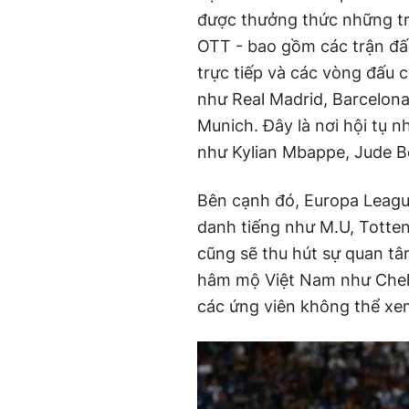
được thưởng thức những trậ
OTT - bao gồm các trận đấu
trực tiếp và các vòng đấu 
như Real Madrid, Barcelona
Munich. Đây là nơi hội tụ 
như Kylian Mbappe, Jude Be
Bên cạnh đó, Europa Leagu
danh tiếng như M.U, Totte
cũng sẽ thu hút sự quan tâ
hâm mộ Việt Nam như Chels
các ứng viên không thể xe