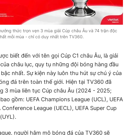
hưởng thức trọn vẹn 3 mùa giải Cúp châu Âu và 74 trận độc
hất mỗi mùa - chỉ có duy nhất trên TV360.
ợc biết đến với tên gọi Cúp C1 châu Âu, là giải
 của châu lục, quy tụ những đội bóng hàng đầu
bậc nhất. Sự kiện này luôn thu hút sự chú ý của
ng đá trên toàn thế giới. Hiện tại TV360 đã
g 3 mùa liên tục Cúp châu Âu (2024 - 2025;
) bao gồm: UEFA Champions League (UCL), UEFA
A Conference League (UECL), UEFA Super Cup
(UYL).
eague, người hâm mộ bóng đá của TV360 sẽ