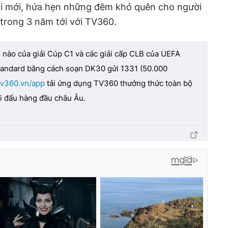
ải mới, hứa hẹn những đêm khó quên cho người
rong 3 năm tới với TV360.
u nào của giải Cúp C1 và các giải cấp CLB của UEFA
tandard bằng cách soạn DK30 gửi 1331 (50.000
/tv360.vn/app
tải ứng dụng TV360 thưởng thức toàn bộ
ải đấu hàng đầu châu Âu.