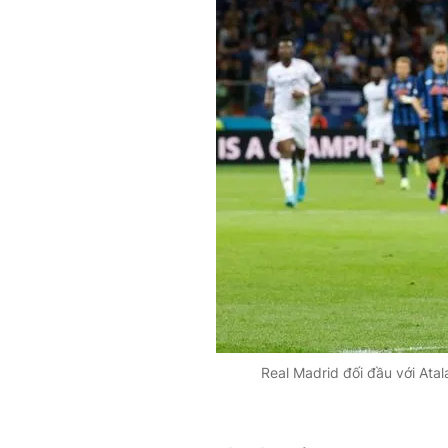
Real Madrid đối đầu với Ata