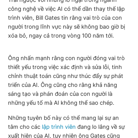
Giấy phép xuất bản số 110/GP - BTTTT cấp ngày 24.3.2020
công nghệ về việc AI có thể dần thay thế lập
© 2003-2026 Bản quyền thuộc về Báo Thanh Niên. Cấm sao
trình viên, Bill Gates tin rằng vai trò của con
chép dưới mọi hình thức nếu không có sự chấp thuận bằng văn
bản. Phát triển bởi ePi Technologies, JSC.
người trong lĩnh vực này sẽ không bao giờ bị
xóa bỏ, ngay cả trong vòng 100 năm tới.
Ông nhấn mạnh rằng con người đóng vai trò
thiết yếu trong việc xác định và sửa lỗi, tinh
chỉnh thuật toán cũng như thúc đẩy sự phát
triển của AI. Ông cũng cho rằng khả năng
sáng tạo và phán đoán của con người là
những yếu tố mà AI không thể sao chép.
Những tuyên bố này có thể mang lại sự an
tâm cho các
lập trình viên
đang lo lắng về sự
xuất hiện của AI, tuy nhiên ông Gates cũng