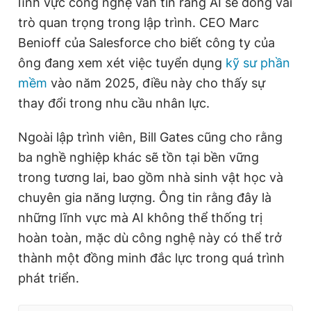
lĩnh vực công nghệ vẫn tin rằng AI sẽ đóng vai
e
t
trò quan trọng trong lập trình. CEO Marc
n
i
Benioff của Salesforce cho biết công ty của
t
o
ông đang xem xét việc tuyển dụng
kỹ sư phần
T
n
mềm
vào năm 2025, điều này cho thấy sự
i
thay đổi trong nhu cầu nhân lực.
m
Ngoài lập trình viên, Bill Gates cũng cho rằng
e
ba nghề nghiệp khác sẽ tồn tại bền vững
trong tương lai, bao gồm nhà sinh vật học và
chuyên gia năng lượng. Ông tin rằng đây là
những lĩnh vực mà AI không thể thống trị
hoàn toàn, mặc dù công nghệ này có thể trở
thành một đồng minh đắc lực trong quá trình
phát triển.