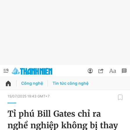
Công nghệ
Tin tức công nghệ
QUẢNG CÁO
ĐẶT BÁO
15/07/2025 19:43 GMT+7
Thông tin tài khoản
Tỉ phú Bill Gates chỉ ra
Đổi mật khẩu
Chuyên mục
nghề nghiệp không bị thay
Tin đã lưu