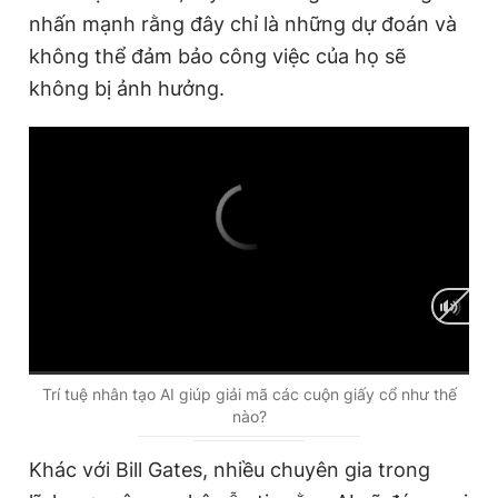
nhấn mạnh rằng đây chỉ là những dự đoán và
không thể đảm bảo công việc của họ sẽ
không bị ảnh hưởng.
C
0:00
/
D
0:00
Trí tuệ nhân tạo AI giúp giải mã các cuộn giấy cổ như thế
nào?
u
u
r
r
Khác với Bill Gates, nhiều chuyên gia trong
r
a