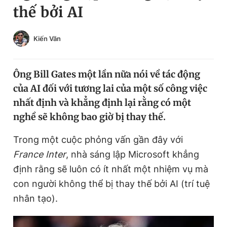
thế bởi AI
Chuyên mục khác
Tin đã xem
Chào ngày mới
Tin 24h
Kiến Văn
Đăng xuất
Tin thị trường
Tin 360
Ông Bill Gates một lần nữa nói về tác động
của AI đối với tương lai của một số công việc
Video
Magazine
nhất định và khẳng định lại rằng có một
nghề sẽ không bao giờ bị thay thế.
Sản phẩm khác
Trong một cuộc phỏng vấn gần đây với
France Inter
, nhà sáng lập Microsoft khẳng
Tiện ích
Bạn cần biết
định rằng sẽ luôn có ít nhất một nhiệm vụ mà
con người không thể bị thay thế bởi AI (trí tuệ
Thông tin tòa soạn
Liên hệ quảng cáo
nhân tạo).