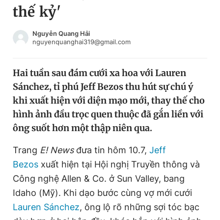
thế kỷ'
Chuyên mục khác
Tin đã xem
Chào ngày mới
Tin 24h
Nguyễn Quang Hải
nguyenquanghai319@gmail.com
Đăng xuất
Tin thị trường
Tin 360
Hai tuần sau đám cưới xa hoa với Lauren
Sánchez, tỉ phú Jeff Bezos thu hút sự chú ý
Video
Magazine
khi xuất hiện với diện mạo mới, thay thế cho
hình ảnh đầu trọc quen thuộc đã gắn liền với
ông suốt hơn một thập niên qua.
Sản phẩm khác
Tiện ích
Trang
E! News
đưa tin hôm 10.7,
Bạn cần biết
Jeff
Bezos
xuất hiện tại Hội nghị Truyền thông và
Công nghệ Allen & Co. ở Sun Valley, bang
Thông tin tòa soạn
Liên hệ quảng cáo
Idaho (Mỹ). Khi dạo bước cùng vợ mới cưới
Lauren Sánchez
, ông lộ rõ những sợi tóc bạc