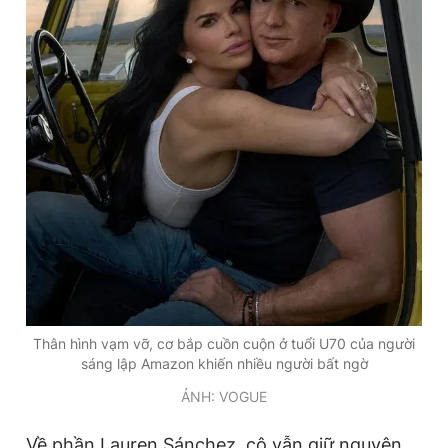
Thân hình vạm vỡ, cơ bắp cuồn cuộn ở tuổi U70 của người
sáng lập Amazon khiến nhiều người bất ngờ
ẢNH: VOGUE
Về phần Lauren Sánchez, cô vẫn giữ nguyên