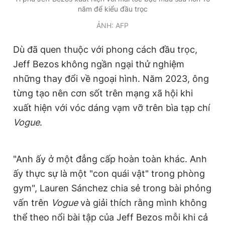
năm để kiểu đầu trọc
Giấy phép xuất bản số 110/GP - BTTTT cấp ngày 24.3.2020
© 2003-2026 Bản quyền thuộc về Báo Thanh Niên. Cấm sao
ẢNH: AFP
chép dưới mọi hình thức nếu không có sự chấp thuận bằng văn
bản. Phát triển bởi ePi Technologies, JSC.
Dù đã quen thuộc với phong cách đầu trọc,
Jeff Bezos không ngần ngại thử nghiệm
những thay đổi về ngoại hình. Năm 2023, ông
từng tạo nên cơn sốt trên mạng xã hội khi
xuất hiện với vóc dáng vạm vỡ trên bìa tạp chí
Vogue
.
"Anh ấy ở một đẳng cấp hoàn toàn khác. Anh
ấy thực sự là một "con quái vật" trong phòng
gym", Lauren Sánchez chia sẻ trong bài phỏng
vấn trên
Vogue
và giải thích rằng mình không
thể theo nổi bài tập của Jeff Bezos mỗi khi cả