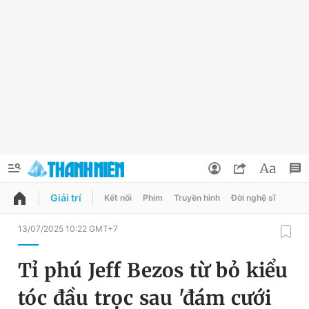
Giải trí
Kết nối
Phim
Truyền hình
Đời nghệ sĩ
QUẢNG CÁO
ĐẶT BÁO
13/07/2025 10:22 GMT+7
Thông tin tài khoản
Tỉ phú Jeff Bezos từ bỏ kiểu
Đổi mật khẩu
Chuyên mục
tóc đầu trọc sau 'đám cưới
Tin đã lưu