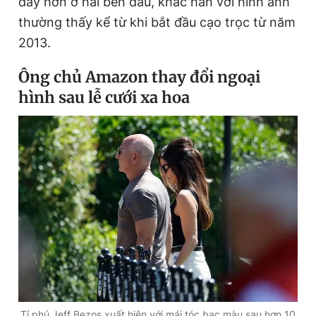
dày hơn ở hai bên đầu, khác hẳn với hình ảnh
thường thấy kể từ khi bắt đầu cạo trọc từ năm
2013.
Đọc Thanh Niên trên điện thoại
Ông chủ Amazon thay đổi ngoại
hình sau lễ cưới xa hoa
Theo dõi báo trên
Hotline
Liên hệ quảng cáo
0906 645 777
0908 780 404
Đặt báo
Quảng cáo
RSS
Tòa soạn
Chính sách bảo
Tổng biên tập: Nguyễn Ngọc Toàn
Phó tổng biên tập thường trực: Hải Thành
Phó tổng biên tập: Lâm Hiếu Dũng
Phó tổng biên tập: Trần Việt Hưng
Tổng thư ký tòa soạn: Đức Trung
Tỉ phú Jeff Bezos xuất hiện với mái tóc bạc màu sau hơn 10