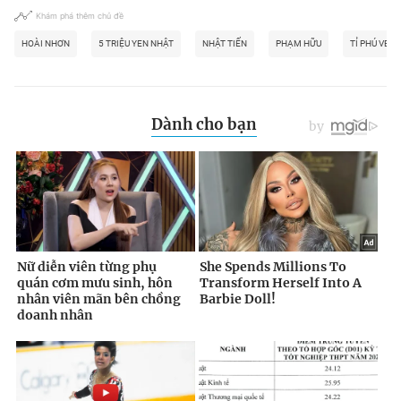
Khám phá thêm chủ đề
HOÀI NHƠN
5 TRIỆU YEN NHẬT
NHẬT TIẾN
PHẠM HỮU
TỈ PHÚ VE C