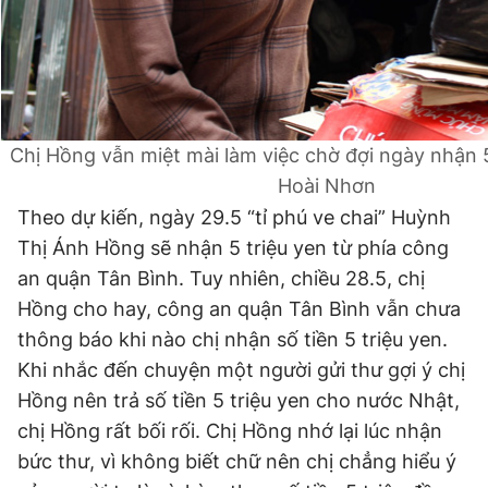
© 2003-2026 Bản quyền thuộc về Báo Thanh Niên. Cấm sao
chép dưới mọi hình thức nếu không có sự chấp thuận bằng văn
bản. Phát triển bởi ePi Technologies, JSC.
Chị Hồng vẫn miệt mài làm việc chờ đợi ngày nhận 5
Hoài Nhơn
Theo dự kiến, ngày 29.5 “tỉ phú ve chai” Huỳnh
Thị Ánh Hồng sẽ nhận 5 triệu yen từ phía công
an quận Tân Bình. Tuy nhiên, chiều 28.5, chị
Hồng cho hay, công an quận Tân Bình vẫn chưa
thông báo khi nào chị nhận số tiền 5 triệu yen.
Khi nhắc đến chuyện một người gửi thư gợi ý chị
Hồng nên trả số tiền 5 triệu yen cho nước Nhật,
chị Hồng rất bối rối. Chị Hồng nhớ lại lúc nhận
bức thư, vì không biết chữ nên chị chẳng hiểu ý