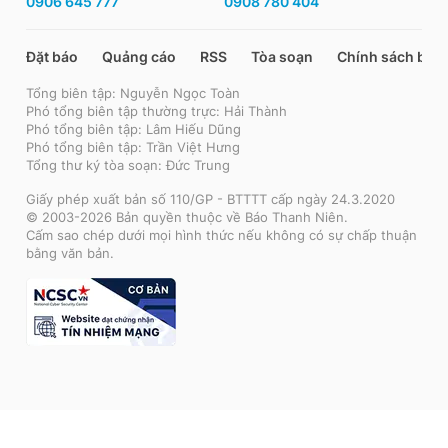
0906 645 777
0908 780 404
Đặt báo
Quảng cáo
RSS
Tòa soạn
Chính sách bảo
Tổng biên tập: Nguyễn Ngọc Toàn
Phó tổng biên tập thường trực: Hải Thành
Phó tổng biên tập: Lâm Hiếu Dũng
Phó tổng biên tập: Trần Việt Hưng
Tổng thư ký tòa soạn: Đức Trung
Giấy phép xuất bản số 110/GP - BTTTT cấp ngày 24.3.2020
© 2003-2026 Bản quyền thuộc về Báo Thanh Niên.
Cấm sao chép dưới mọi hình thức nếu không có sự chấp thuận
bằng văn bản.