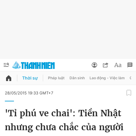
Thời sự
Pháp luật
Dân sinh
Lao động - Việc làm
Quy
QUẢNG CÁO
ĐẶT BÁO
28/05/2015 19:33 GMT+7
Thông tin tài khoản
'Tỉ phú ve chai': Tiền Nhật
Đổi mật khẩu
Chuyên mục
nhưng chưa chắc của người
Tin đã lưu
Chuyên mục khác