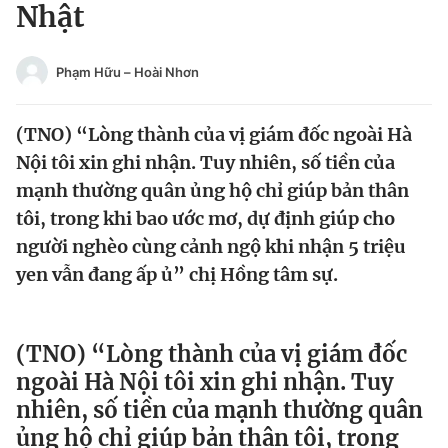
Nhật
Tin đã xem
Chào ngày mới
Tin 24h
Đăng xuất
Phạm Hữu – Hoài Nhơn
Tin thị trường
Tin 360
(TNO) “Lòng thành của vị giám đốc ngoài Hà
Video
Magazine
Nội tôi xin ghi nhận. Tuy nhiên, số tiền của
mạnh thường quân ủng hộ chỉ giúp bản thân
tôi, trong khi bao ước mơ, dự định giúp cho
Sản phẩm khác
người nghèo cùng cảnh ngộ khi nhận 5 triệu
yen vẫn đang ấp ủ” chị Hồng tâm sự.
Tiện ích
Bạn cần biết
Thông tin tòa soạn
Liên hệ quảng cáo
(TNO) “Lòng thành của vị giám đốc
ngoài Hà Nội tôi xin ghi nhận. Tuy
nhiên, số tiền của mạnh thường quân
ủng hộ chỉ giúp bản thân tôi, trong