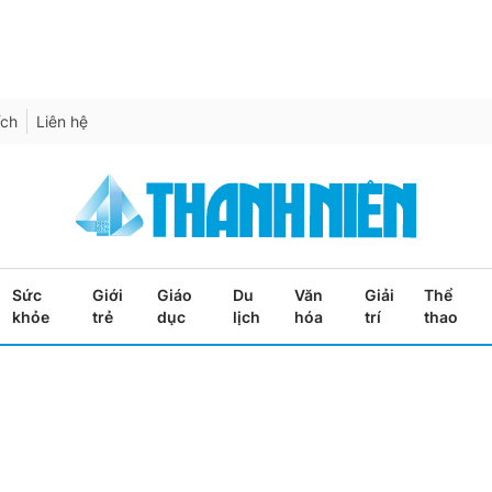
ích
Liên hệ
Sức
Giới
Giáo
Du
Văn
Giải
Thể
khỏe
trẻ
dục
lịch
hóa
trí
thao