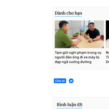
Chia sẻ
Bình luận (
0
)