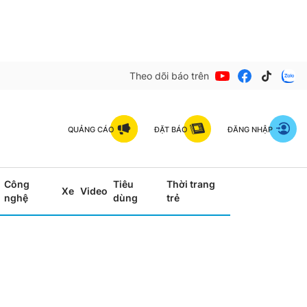
Theo dõi báo trên
QUẢNG CÁO
ĐẶT BÁO
ĐĂNG NHẬP
Công
Tiêu
Thời trang
Xe
Video
nghệ
dùng
trẻ