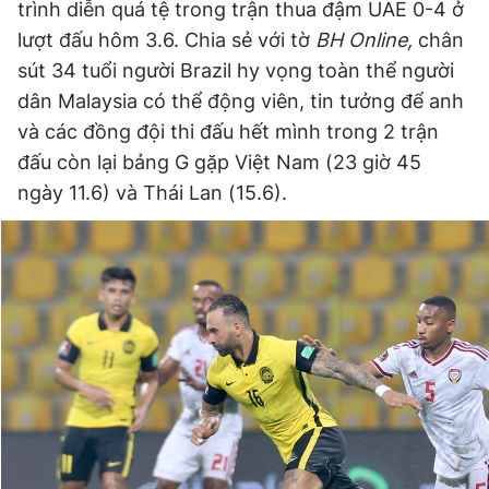
trình diễn quá tệ trong trận thua đậm UAE 0-4 ở
lượt đấu hôm 3.6. Chia sẻ với tờ
BH Online,
chân
sút 34 tuổi người Brazil hy vọng toàn thể người
Đọc Thanh Niên trên điện thoại
dân Malaysia có thể động viên, tin tưởng để anh
và các đồng đội thi đấu hết mình trong 2 trận
đấu còn lại bảng G gặp Việt Nam (23 giờ 45
ngày 11.6) và Thái Lan (15.6).
Theo dõi báo trên
Hotline
Liên hệ quảng cáo
0906 645 777
0908 780 404
Đặt báo
Quảng cáo
RSS
Tòa soạn
Chính sách bảo
Tổng biên tập: Nguyễn Ngọc Toàn
Phó tổng biên tập thường trực: Hải Thành
Phó tổng biên tập: Lâm Hiếu Dũng
Phó tổng biên tập: Trần Việt Hưng
Tổng thư ký tòa soạn: Đức Trung