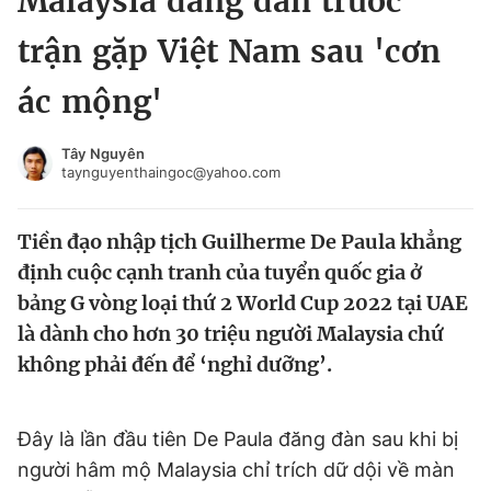
Malaysia đăng đàn trước
Chuyên mục khác
trận gặp Việt Nam sau 'cơn
Tin đã xem
Chào ngày mới
Tin 24h
ác mộng'
Đăng xuất
Tin thị trường
Tin 360
Tây Nguyên
taynguyenthaingoc@yahoo.com
Video
Magazine
Tiền đạo nhập tịch Guilherme De Paula khẳng
định cuộc cạnh tranh của tuyển quốc gia ở
Sản phẩm khác
bảng G vòng loại thứ 2 World Cup 2022 tại UAE
là dành cho hơn 30 triệu người Malaysia chứ
Tiện ích
Bạn cần biết
không phải đến để ‘nghỉ dưỡng’.
Thông tin tòa soạn
Liên hệ quảng cáo
Đây là lần đầu tiên De Paula đăng đàn sau khi bị
người hâm mộ Malaysia chỉ trích dữ dội về màn