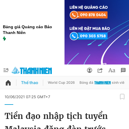
Bảng giá Quảng cáo Báo
Thanh Niên
Thể thao
World Cup 2026
Bóng đá
sinh viên
QUẢNG CÁO
ĐẶT BÁO
10/06/2021 07:25 GMT+7
Thông tin tài khoản
Tiền đạo nhập tịch tuyển
Đổi mật khẩu
Chuyên mục
Tin đã lưu