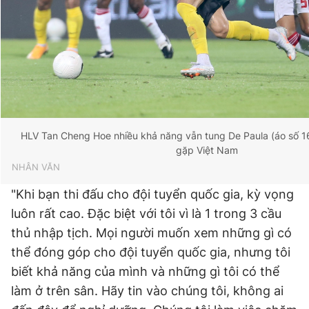
Giấy phép xuất bản số 110/GP - BTTTT cấp ngày 24.3.2020
© 2003-2026 Bản quyền thuộc về Báo Thanh Niên. Cấm sao
chép dưới mọi hình thức nếu không có sự chấp thuận bằng văn
bản. Phát triển bởi ePi Technologies, JSC.
HLV Tan Cheng Hoe nhiều khả năng vẫn tung De Paula (áo số 16)
gặp Việt Nam
NHÂN VĂN
"Khi bạn thi đấu cho đội tuyển quốc gia, kỳ vọng
luôn rất cao. Đặc biệt với tôi vì là 1 trong 3 cầu
thủ nhập tịch. Mọi người muốn xem những gì có
thể đóng góp cho đội tuyển quốc gia, nhưng tôi
biết khả năng của mình và những gì tôi có thể
làm ở trên sân. Hãy tin vào chúng tôi, không ai