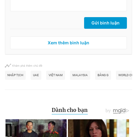
Gửi bình luận
Xem thêm bình luận
Khám phá thêm chủ đề
NHẬP TỊCH
UAE
VIỆT NAM
MALAYSIA
BẢNG G
WORLD CUP 