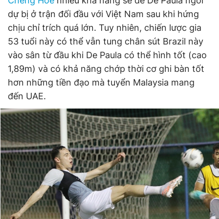
Cheng Hoe
nhiều khả năng sẽ để De Paula ngồi
dự bị ở trận đối đầu với Việt Nam sau khi hứng
chịu chỉ trích quá lớn. Tuy nhiên, chiến lược gia
53 tuổi này có thể vẫn tung chân sút Brazil này
vào sân từ đầu khi De Paula có thể hình tốt (cao
1,89m) và có khả năng chớp thời cơ ghi bàn tốt
hơn những tiền đạo mà tuyển Malaysia mang
đến UAE.