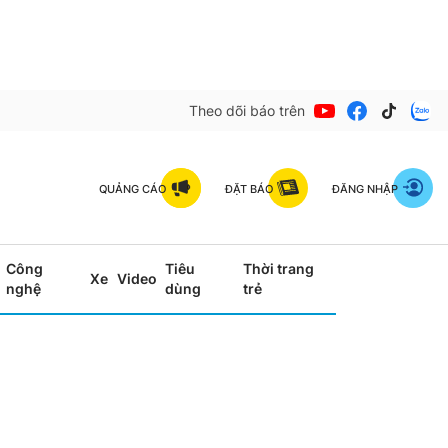
Theo dõi báo trên
QUẢNG CÁO
ĐẶT BÁO
ĐĂNG NHẬP
Công
Tiêu
Thời trang
Xe
Video
nghệ
dùng
trẻ