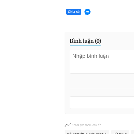
Chia sẻ
Bình luận (
0
)
Khám phá thêm chủ đề