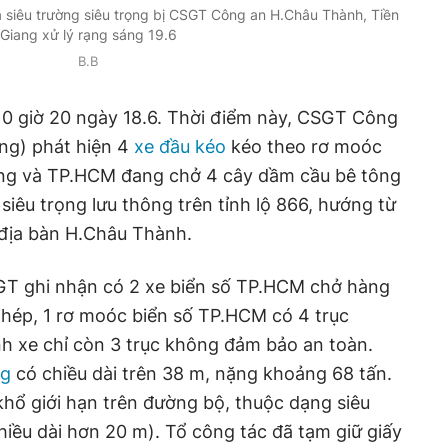
 siêu trường siêu trọng bị CSGT Công an H.Châu Thành, Tiền
Giang xử lý rạng sáng 19.6
B.B
 0 giờ 20 ngày 18.6. Thời điểm này, CSGT Công
ng) phát hiện 4
xe đầu kéo
kéo theo rơ moóc
ang và TP.HCM đang chở 4 cây dầm cầu bê tông
siêu trọng lưu thông trên tỉnh lộ 866, hướng từ
 địa bàn H.Châu Thành.
SGT ghi nhận có 2 xe biển số TP.HCM chở hàng
phép, 1 rơ moóc biển số TP.HCM có 4 trục
nh xe chỉ còn 3 trục không đảm bảo an toàn.
ng
có chiều dài trên 38 m, nặng khoảng 68 tấn.
hổ giới hạn trên đường bộ, thuộc dạng siêu
hiều dài hơn 20 m). Tổ công tác đã tạm giữ giấy