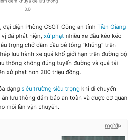
iểm đêm khuya để lưu thông
B.B
, đại diện Phòng CSGT Công an tỉnh
Tiền Giang
 vị đã phát hiện,
xử phạt
nhiều xe đầu kéo kéo
iêu trọng chở dầm cầu bê tông "khủng" trên
hép lưu hành xe quá khổ giới hạn trên đường bộ
ưu thông không đúng tuyến đường và quá tải
ền xử phạt hơn 200 triệu đồng.
óa dạng
siêu trường siêu trọng
khi di chuyển
 án lưu thông đảm bảo an toàn và được cơ quan
o mỗi lần vận chuyển.