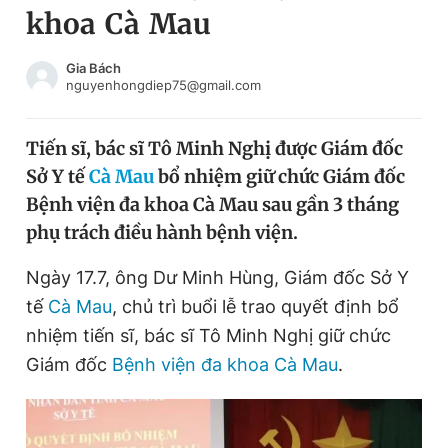
khoa Cà Mau
Chuyên mục khác
Tin đã xem
Chào ngày mới
Tin 24h
Gia Bách
nguyenhongdiep75@gmail.com
Đăng xuất
Tin thị trường
Tin 360
Tiến sĩ, bác sĩ Tô Minh Nghị được Giám đốc
Sở Y tế
Cà Mau
bổ nhiệm giữ chức Giám đốc
Video
Magazine
Bệnh viện đa khoa Cà Mau sau gần 3 tháng
phụ trách điều hành bệnh viện.
Sản phẩm khác
Ngày 17.7, ông Dư Minh Hùng, Giám đốc Sở Y
Tiện ích
Bạn cần biết
tế
Cà Mau
, chủ trì buổi lễ trao quyết định bổ
nhiệm tiến sĩ, bác sĩ Tô Minh Nghị giữ chức
Giám đốc
Bệnh viện đa khoa Cà Mau
.
Thông tin tòa soạn
Liên hệ quảng cáo