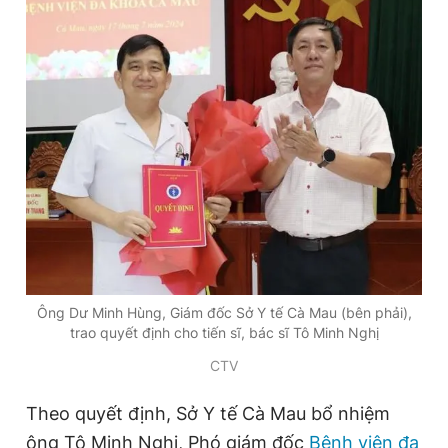
Đọc Thanh Niên trên điện thoại
Theo dõi báo trên
Hotline
Liên hệ quảng cáo
0906 645 777
0908 780 404
Ông Dư Minh Hùng, Giám đốc Sở Y tế Cà Mau (bên phải),
Đặt báo
Quảng cáo
RSS
Tòa soạn
Chính sách bảo
trao quyết định cho tiến sĩ, bác sĩ Tô Minh Nghị
Tổng biên tập: Nguyễn Ngọc Toàn
CTV
Phó tổng biên tập thường trực: Hải Thành
Phó tổng biên tập: Lâm Hiếu Dũng
Theo quyết định, Sở Y tế Cà Mau bổ nhiệm
Phó tổng biên tập: Trần Việt Hưng
Tổng thư ký tòa soạn: Đức Trung
ông Tô Minh Nghị, Phó giám đốc
Bệnh viện đa