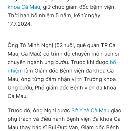
Giấy phép xuất bản số 110/GP - BTTTT cấp ngày 24.3.2020
khoa Cà Mau
, giữ chức giám đốc bệnh viện.
© 2003-2026 Bản quyền thuộc về Báo Thanh Niên. Cấm sao
Thời hạn bổ nhiệm 5 năm, kể từ ngày
chép dưới mọi hình thức nếu không có sự chấp thuận bằng văn
bản. Phát triển bởi ePi Technologies, JSC.
17.7.2024.
Ông Tô Minh Nghị (52 tuổi, quê quán TP.Cà
Mau, Cà Mau) có trình độ chuyên môn tiến sĩ
chuyên ngành ung bướu. Trước khi được
bổ
nhiệm
làm Giám đốc Bệnh viện đa khoa Cà
Mau, ông từng đảm nhận vị trí Trưởng khoa
Ung bướu, Phó giám đốc Bệnh viện đa khoa
Cà Mau.
Trước đó, ông Nghị được
Sở Y tế Cà Mau
giao
phụ trách và điều hành Bệnh viện đa khoa Cà
Mau thay bác sĩ Bùi Đức Văn, Giám đốc Bệnh