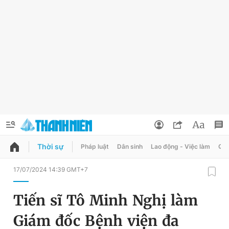
Thời sự
Pháp luật
Dân sinh
Lao động - Việc làm
Quy
QUẢNG CÁO
ĐẶT BÁO
17/07/2024 14:39 GMT+7
Thông tin tài khoản
Tiến sĩ Tô Minh Nghị làm
Đổi mật khẩu
Chuyên mục
Giám đốc Bệnh viện đa
Tin đã lưu