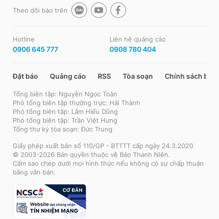
Theo dõi báo trên
Hotline
Liên hệ quảng cáo
0906 645 777
0908 780 404
Đặt báo
Quảng cáo
RSS
Tòa soạn
Chính sách bảo
Tổng biên tập: Nguyễn Ngọc Toàn
Phó tổng biên tập thường trực: Hải Thành
Phó tổng biên tập: Lâm Hiếu Dũng
Phó tổng biên tập: Trần Việt Hưng
Tổng thư ký tòa soạn: Đức Trung
Giấy phép xuất bản số 110/GP - BTTTT cấp ngày 24.3.2020
© 2003-2026 Bản quyền thuộc về Báo Thanh Niên.
Cấm sao chép dưới mọi hình thức nếu không có sự chấp thuận
bằng văn bản.