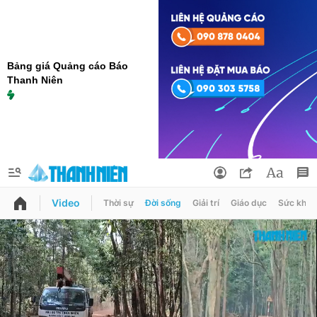
Bảng giá Quảng cáo Báo
Thanh Niên
Video
Thời sự
Đời sống
Giải trí
Giáo dục
Sức khỏe
QUẢNG CÁO
ĐẶT BÁO
Thông tin tài khoản
Đổi mật khẩu
Chuyên mục
Tin đã lưu