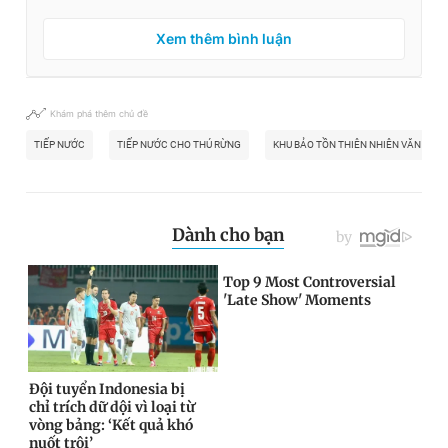
Xem thêm bình luận
Khám phá thêm chủ đề
TIẾP NƯỚC
TIẾP NƯỚC CHO THÚ RỪNG
KHU BẢO TỒN THIÊN NHIÊN VĂN HÓA