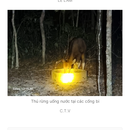
LÊ LÂM
Thú rừng uống nước tại các cống bi
C.T.V