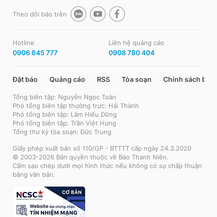
Theo dõi báo trên
Hotline
Liên hệ quảng cáo
0906 645 777
0908 780 404
Đặt báo
Quảng cáo
RSS
Tòa soạn
Chính sách bảo
Tổng biên tập: Nguyễn Ngọc Toàn
Phó tổng biên tập thường trực: Hải Thành
Phó tổng biên tập: Lâm Hiếu Dũng
Phó tổng biên tập: Trần Việt Hưng
Tổng thư ký tòa soạn: Đức Trung
Giấy phép xuất bản số 110/GP - BTTTT cấp ngày 24.3.2020
© 2003-2026 Bản quyền thuộc về Báo Thanh Niên.
Cấm sao chép dưới mọi hình thức nếu không có sự chấp thuận
bằng văn bản.