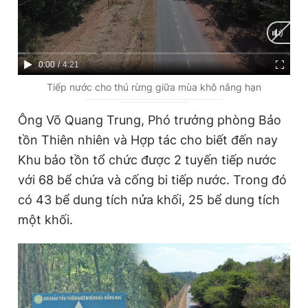
Giấy phép xuất bản số 110/GP - BTTTT cấp ngày 24.3.2020
© 2003-2026 Bản quyền thuộc về Báo Thanh Niên. Cấm sao
chép dưới mọi hình thức nếu không có sự chấp thuận bằng văn
bản. Phát triển bởi ePi Technologies, JSC.
C
0:00
/
D
4:21
u
u
Tiếp nước cho thú rừng giữa mùa khô nắng hạn
r
r
Ông Võ Quang Trung, Phó trưởng phòng Bảo
r
a
tồn Thiên nhiên và Hợp tác cho biết đến nay
e
t
Khu bảo tồn tổ chức được 2 tuyến tiếp nước
n
i
với 68 bể chứa và cống bi tiếp nước. Trong đó
t
o
có 43 bể dung tích nửa khối, 25 bể dung tích
T
n
một khối.
i
m
e