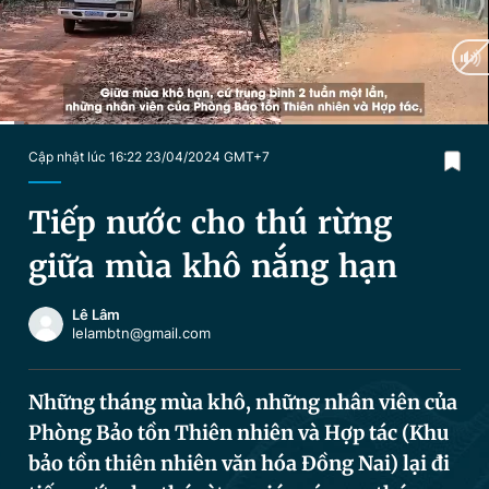
Chuyên mục khác
Tin đã xem
Chào ngày mới
Tin 24h
Đăng xuất
Tin thị trường
Tin 360
Current
0:08
/
Duration
4:21
Cập nhật lúc 16:22 23/04/2024 GMT+7
Time
Video
Magazine
Tiếp nước cho thú rừng
giữa mùa khô nắng hạn
Sản phẩm khác
Lê Lâm
Tiện ích
Bạn cần biết
lelambtn@gmail.com
Thông tin tòa soạn
Liên hệ quảng cáo
Những tháng mùa khô, những nhân viên của
Phòng Bảo tồn Thiên nhiên và Hợp tác (Khu
bảo tồn thiên nhiên văn hóa Đồng Nai) lại đi