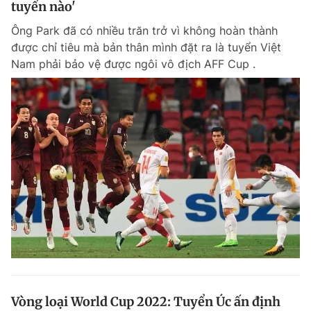
tuyển nào'
Giấy phép xuất bản số 110/GP - BTTTT cấp ngày 24.3.2020
© 2003-2026 Bản quyền thuộc về Báo Thanh Niên. Cấm sao chép
Ông Park đã có nhiều trăn trở vì không hoàn thành
dưới mọi hình thức nếu không có sự chấp thuận bằng văn bản.
được chỉ tiêu mà bản thân mình đặt ra là tuyển Việt
Phát triển bởi ePi Technologies, JSC.
Nam phải bảo vệ được ngôi vô địch AFF Cup .
Vòng loại World Cup 2022: Tuyển Úc ấn định