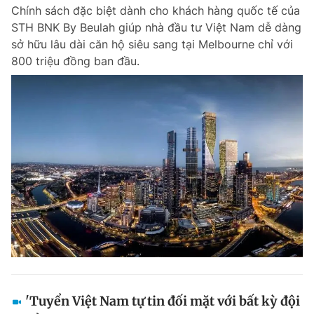
Chính sách đặc biệt dành cho khách hàng quốc tế của
STH BNK By Beulah giúp nhà đầu tư Việt Nam dễ dàng
sở hữu lâu dài căn hộ siêu sang tại Melbourne chỉ với
Đọc Thanh Niên trên điện thoại
800 triệu đồng ban đầu.
Theo dõi báo trên
Hotline
Liên hệ quảng cáo
0906 645 777
0908 780 404
Đặt báo
Quảng cáo
RSS
Tòa soạn
Chính sách bảo m
Tổng biên tập: Nguyễn Ngọc Toàn
Phó tổng biên tập thường trực: Hải Thành
Phó tổng biên tập: Lâm Hiếu Dũng
Phó tổng biên tập: Trần Việt Hưng
'Tuyển Việt Nam tự tin đối mặt với bất kỳ đội
Tổng thư ký tòa soạn: Đức Trung