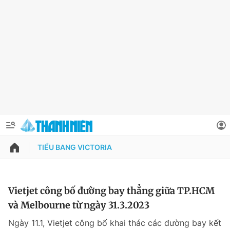
TIỂU BANG VICTORIA
QUẢNG CÁO
ĐẶT BÁO
Thông tin tài khoản
Vietjet công bố đường bay thẳng giữa TP.HCM
và Melbourne từ ngày 31.3.2023
Đổi mật khẩu
Chuyên mục
Ngày 11.1, Vietjet công bố khai thác các đường bay kết
Tin đã lưu