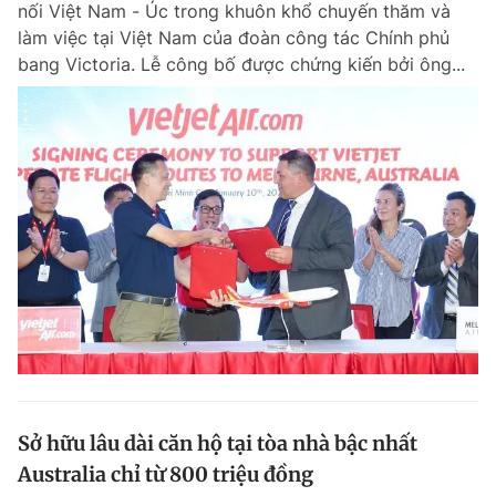
nối Việt Nam - Úc trong khuôn khổ chuyến thăm và
Chuyên mục khác
làm việc tại Việt Nam của đoàn công tác Chính phủ
Tin đã xem
bang Victoria. Lễ công bố được chứng kiến bởi ông...
Chào ngày mới
Tin 24h
Đăng xuất
Tin thị trường
Tin 360
Video
Magazine
Sản phẩm khác
Tiện ích
Bạn cần biết
Thông tin tòa soạn
Liên hệ quảng cáo
Sở hữu lâu dài căn hộ tại tòa nhà bậc nhất
Australia chỉ từ 800 triệu đồng