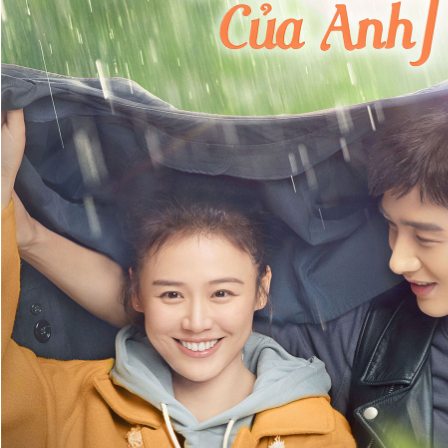
Giấy phép xuất bản số 110/GP - BTTTT cấp ngày 24.3.2020
© 2003-2026 Bản quyền thuộc về Báo Thanh Niên. Cấm sao
chép dưới mọi hình thức nếu không có sự chấp thuận bằng văn
bản. Phát triển bởi ePi Technologies, JSC.