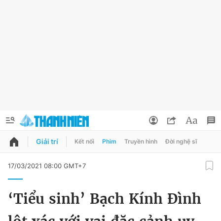
Giải trí
Kết nối
Phim
Truyền hình
Đời nghệ sĩ
QUẢNG CÁO
ĐẶT BÁO
17/03/2021 08:00 GMT+7
Thông tin tài khoản
‘Tiểu sinh’ Bạch Kính Đình
Đổi mật khẩu
Chuyên mục
Tin đã lưu