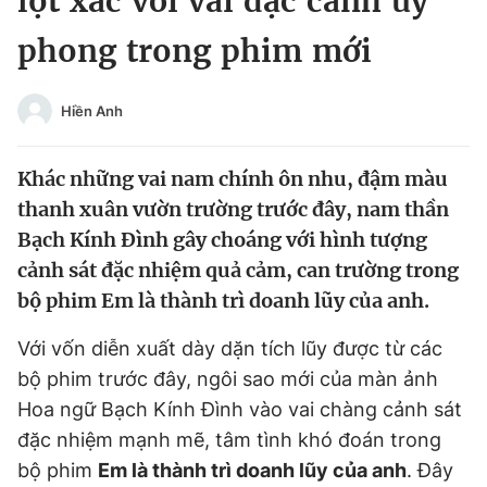
lột xác với vai đặc cảnh uy
Chuyên mục khác
phong trong phim mới
Tin đã xem
Chào ngày mới
Tin 24h
Đăng xuất
Hiền Anh
Tin thị trường
Tin 360
Khác những vai nam chính ôn nhu, đậm màu
Video
Magazine
thanh xuân vườn trường trước đây, nam thần
Bạch Kính Đình gây choáng với hình tượng
cảnh sát đặc nhiệm quả cảm, can trường trong
Sản phẩm khác
bộ phim Em là thành trì doanh lũy của anh.
Tiện ích
Bạn cần biết
Với vốn diễn xuất dày dặn tích lũy được từ các
bộ phim trước đây, ngôi sao mới của màn ảnh
Thông tin tòa soạn
Liên hệ quảng cáo
Hoa ngữ Bạch Kính Đình vào vai chàng cảnh sát
đặc nhiệm mạnh mẽ, tâm tình khó đoán trong
bộ phim
Em là thành trì doanh lũy của anh
. Đây