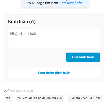
trên Google tìm kiếm.
Xem hướng dẫn.
Bình luận (
0
)
Gửi bình luận
Xem thêm bình luận
Khám phá thêm chủ đề
FPT
EM LÀ THÀNH TRÌ DOANH LŨY CỦA ANH
NAM THẦN BẠCH KÍNH ĐÌNH