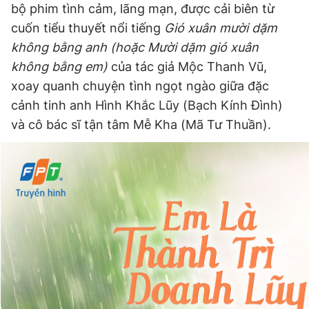
bộ phim tình cảm, lãng mạn, được cải biên từ
cuốn tiểu thuyết nổi tiếng
Gió xuân mười dặm
không bằng anh (hoặc Mười dặm gió xuân
Đọc Thanh Niên trên điện thoại
không bằng em)
của tác giả Mộc Thanh Vũ,
xoay quanh chuyện tình ngọt ngào giữa đặc
cảnh tinh anh Hình Khắc Lũy (Bạch Kính Đình)
và cô bác sĩ tận tâm Mễ Kha (Mã Tư Thuần).
Theo dõi báo trên
Hotline
Liên hệ quảng cáo
0906 645 777
0908 780 404
Đặt báo
Quảng cáo
RSS
Tòa soạn
Chính sách bảo
Tổng biên tập: Nguyễn Ngọc Toàn
Phó tổng biên tập thường trực: Hải Thành
Phó tổng biên tập: Lâm Hiếu Dũng
Phó tổng biên tập: Trần Việt Hưng
Tổng thư ký tòa soạn: Đức Trung