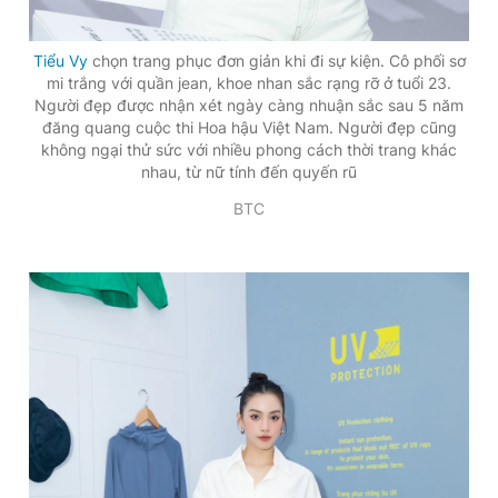
Giấy phép xuất bản số 110/GP - BTTTT cấp ngày 24.3.2020
© 2003-2026 Bản quyền thuộc về Báo Thanh Niên. Cấm sao
Tiểu Vy
chọn trang phục đơn giản khi đi sự kiện. Cô phối sơ
chép dưới mọi hình thức nếu không có sự chấp thuận bằng văn
bản. Phát triển bởi ePi Technologies, JSC.
mi trắng với quần jean, khoe nhan sắc rạng rỡ ở tuổi 23.
Người đẹp được nhận xét ngày càng nhuận sắc sau 5 năm
đăng quang cuộc thi Hoa hậu Việt Nam. Người đẹp cũng
không ngại thử sức với nhiều phong cách thời trang khác
nhau, từ nữ tính đến quyến rũ
BTC