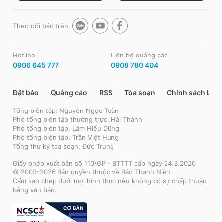
Theo dõi báo trên
Hotline
Liên hệ quảng cáo
0906 645 777
0908 780 404
Đặt báo
Quảng cáo
RSS
Tòa soạn
Chính sách bảo
Tổng biên tập: Nguyễn Ngọc Toàn
Phó tổng biên tập thường trực: Hải Thành
Phó tổng biên tập: Lâm Hiếu Dũng
Phó tổng biên tập: Trần Việt Hưng
Tổng thư ký tòa soạn: Đức Trung
Giấy phép xuất bản số 110/GP - BTTTT cấp ngày 24.3.2020
© 2003-2026 Bản quyền thuộc về Báo Thanh Niên.
Cấm sao chép dưới mọi hình thức nếu không có sự chấp thuận
bằng văn bản.