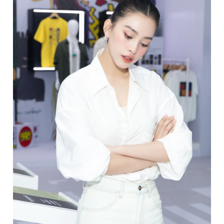
Đọc Thanh Niên trên điện thoại
Theo dõi báo trên
Hotline
Liên hệ quảng cáo
0906 645 777
0908 780 404
Đặt báo
Quảng cáo
RSS
Tòa soạn
Chính sách bảo
Tổng biên tập: Nguyễn Ngọc Toàn
Phó tổng biên tập thường trực: Hải Thành
Phó tổng biên tập: Lâm Hiếu Dũng
Phó tổng biên tập: Trần Việt Hưng
Tổng thư ký tòa soạn: Đức Trung