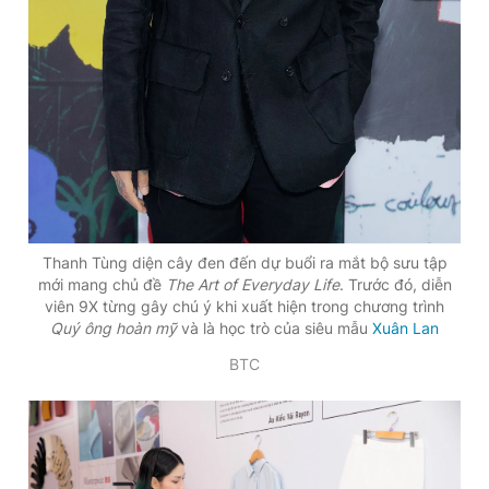
Thanh Tùng diện cây đen đến dự buổi ra mắt bộ sưu tập
mới mang chủ đề
The Art of Everyday Life
. Trước đó, diễn
viên 9X từng gây chú ý khi xuất hiện trong chương trình
Quý ông hoàn mỹ
và là học trò của siêu mẫu
Xuân Lan
BTC