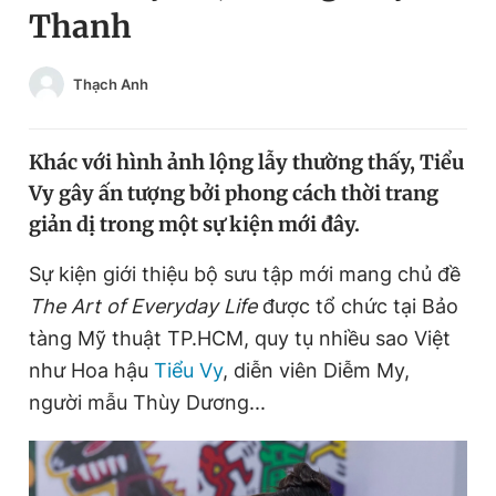
Thanh
Chuyên mục khác
Tin đã xem
Chào ngày mới
Tin 24h
Thạch Anh
Đăng xuất
Tin thị trường
Tin 360
Khác với hình ảnh lộng lẫy thường thấy, Tiểu
Vy gây ấn tượng bởi phong cách thời trang
Video
Magazine
giản dị trong một sự kiện mới đây.
Sự kiện giới thiệu bộ sưu tập mới mang chủ đề
Sản phẩm khác
The Art of Everyday Life
được tổ chức tại Bảo
Tiện ích
tàng Mỹ thuật TP.HCM, quy tụ nhiều sao Việt
Bạn cần biết
như Hoa hậu
Tiểu Vy
, diễn viên Diễm My,
người mẫu Thùy Dương...
Thông tin tòa soạn
Liên hệ quảng cáo