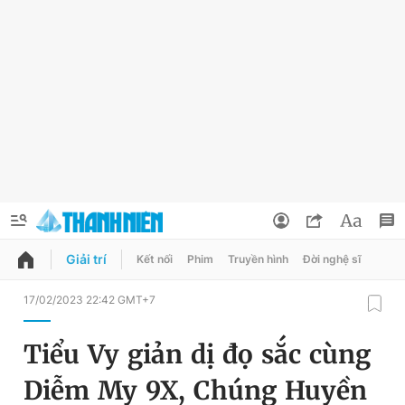
Giải trí
Kết nối
Phim
Truyền hình
Đời nghệ sĩ
QUẢNG CÁO
ĐẶT BÁO
17/02/2023 22:42 GMT+7
Thông tin tài khoản
Tiểu Vy giản dị đọ sắc cùng
Đổi mật khẩu
Chuyên mục
Diễm My 9X, Chúng Huyền
Tin đã lưu