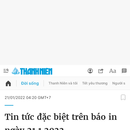
Đời sống
Thanh Niên và tôi
Tết yêu thương
Người sốn
QUẢNG CÁO
ĐẶT BÁO
21/01/2022 04:20 GMT+7
Thông tin tài khoản
Tin tức đặc biệt trên báo in
Đổi mật khẩu
Chuyên mục
Tin đã lưu