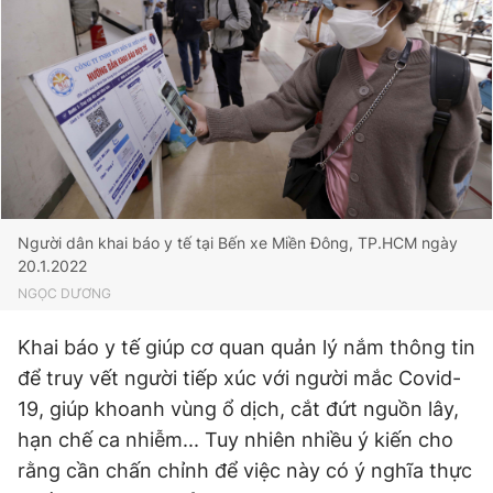
Đọc Thanh Niên trên điện thoại
Theo dõi báo trên
Người dân khai báo y tế tại Bến xe Miền Đông, TP.HCM ngày
20.1.2022
Hotline
Liên hệ quảng cáo
NGỌC DƯƠNG
0906 645 777
0908 780 404
Khai báo y tế giúp cơ quan quản lý nắm thông tin
Đặt báo
Quảng cáo
RSS
Tòa soạn
Chính sách bảo
để truy vết người tiếp xúc với người mắc Covid-
Tổng biên tập: Nguyễn Ngọc Toàn
19, giúp khoanh vùng ổ dịch, cắt đứt nguồn lây,
Phó tổng biên tập thường trực: Hải Thành
hạn chế ca nhiễm... Tuy nhiên nhiều ý kiến cho
Phó tổng biên tập: Lâm Hiếu Dũng
Phó tổng biên tập: Trần Việt Hưng
rằng cần chấn chỉnh để việc này có ý nghĩa thực
Tổng thư ký tòa soạn: Đức Trung