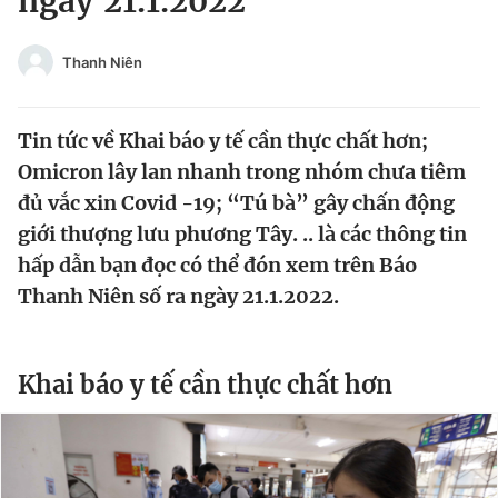
ngày 21.1.2022
Chuyên mục khác
Tin đã xem
Thanh Niên
Chào ngày mới
Tin 24h
Đăng xuất
Tin tức về Khai báo y tế cần thực chất hơn;
Tin thị trường
Tin 360
Omicron lây lan nhanh trong nhóm chưa tiêm
đủ vắc xin Covid -19; “Tú bà” gây chấn động
Video
Magazine
giới thượng lưu phương Tây. .. là các thông tin
hấp dẫn bạn đọc có thể đón xem trên Báo
Thanh Niên số ra ngày 21.1.2022.
Sản phẩm khác
Tiện ích
Bạn cần biết
Khai báo y tế cần thực chất hơn
Thông tin tòa soạn
Liên hệ quảng cáo