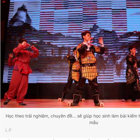
Học theo trải nghiệm, chuyên đề... sẽ giúp học sinh làm bài kiểm
mẫu
L.P