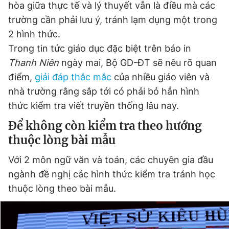
hòa giữa thực tế và lý thuyết vẫn là điều mà các
Giấy phép xuất bản số 110/GP - BTTTT cấp ngày 24.3.2020
trường cần phải lưu ý, tránh lạm dụng một trong
© 2003-2026 Bản quyền thuộc về Báo Thanh Niên. Cấm sao
chép dưới mọi hình thức nếu không có sự chấp thuận bằng văn
2 hình thức.
bản. Phát triển bởi ePi Technologies, JSC.
Trong tin tức giáo dục đặc biệt trên báo in
Thanh Niên
ngày mai, Bộ GD-ĐT sẽ nêu rõ quan
điểm,
giải đáp thắc mắc
của nhiều giáo viên và
nhà trường rằng sắp tới có phải bỏ hẳn hình
thức kiểm tra viết truyền thống lâu nay.
Để không còn kiểm tra theo hướng
thuộc lòng bài mẫu
Với 2 môn ngữ văn và toán, các chuyên gia đầu
ngành đề nghị các hình thức kiểm tra tránh học
thuộc lòng theo bài mẫu.