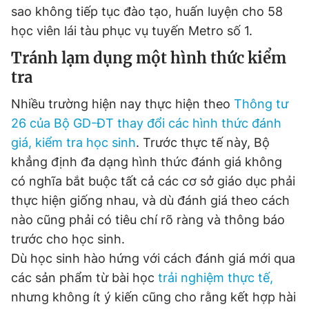
sao không tiếp tục đào tạo, huấn luyện cho 58
học viên lái tàu phục vụ tuyến Metro số 1.
Đọc Thanh Niên trên điện thoại
Tránh lạm dụng một hình thức kiểm
tra
Nhiều trường hiện nay thực hiện theo
Thông tư
26 của Bộ GD-ĐT thay đổi các hình thức đánh
Theo dõi báo trên
giá, kiểm tra học sinh
. Trước thực tế này, Bộ
khẳng định đa dạng hình thức đánh giá không
Hotline
Liên hệ quảng cáo
có nghĩa bắt buộc tất cả các cơ sở giáo dục phải
0906 645 777
0908 780 404
thực hiện giống nhau, và dù đánh giá theo cách
nào cũng phải có tiêu chí rõ ràng và thông báo
Đặt báo
Quảng cáo
RSS
Tòa soạn
Chính sách bảo
trước cho học sinh.
Tổng biên tập: Nguyễn Ngọc Toàn
Dù học sinh hào hứng với cách đánh giá mới qua
Phó tổng biên tập thường trực: Hải Thành
Phó tổng biên tập: Lâm Hiếu Dũng
các sản phẩm từ bài học
trải nghiệm thực tế,
Phó tổng biên tập: Trần Việt Hưng
nhưng không ít ý kiến cũng cho rằng kết hợp hài
Tổng thư ký tòa soạn: Đức Trung