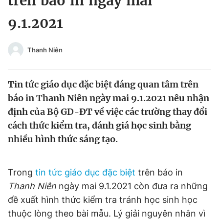
trên báo in ngày mai
Chuyên mục khác
9.1.2021
Tin đã xem
Chào ngày mới
Tin 24h
Đăng xuất
Thanh Niên
Tin thị trường
Tin 360
Tin tức giáo dục đặc biệt đáng quan tâm trên
Video
Magazine
báo in Thanh Niên ngày mai 9.1.2021 nêu nhận
định của Bộ GD-ĐT về việc các trường thay đổi
cách thức kiểm tra, đánh giá học sinh bằng
Sản phẩm khác
nhiều hình thức sáng tạo.
Tiện ích
Bạn cần biết
Trong
tin tức giáo dục đặc biệt
trên báo in
Thông tin tòa soạn
Liên hệ quảng cáo
Thanh Niên
ngày mai 9.1.2021 còn đưa ra những
đề xuất hình thức kiểm tra tránh học sinh học
thuộc lòng theo bài mẫu. Lý giải nguyên nhân vì