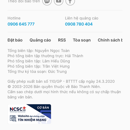
Theo dõi báo trên
Hotline
Liên hệ quảng cáo
0906 645 777
0908 780 404
Đặt báo
Quảng cáo
RSS
Tòa soạn
Chính sách bảo
Tổng biên tập: Nguyễn Ngọc Toàn
Phó tổng biên tập thường trực: Hải Thành
Phó tổng biên tập: Lâm Hiếu Dũng
Phó tổng biên tập: Trần Việt Hưng
Tổng thư ký tòa soạn: Đức Trung
Giấy phép xuất bản số 110/GP - BTTTT cấp ngày 24.3.2020
© 2003-2026 Bản quyền thuộc về Báo Thanh Niên.
Cấm sao chép dưới mọi hình thức nếu không có sự chấp thuận
bằng văn bản.