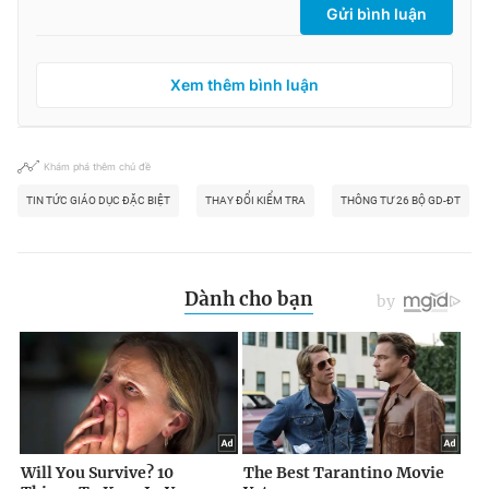
Gửi bình luận
Xem thêm bình luận
Khám phá thêm chủ đề
TIN TỨC GIÁO DỤC ĐẶC BIỆT
THAY ĐỔI KIỂM TRA
THÔNG TƯ 26 BỘ GD-ĐT