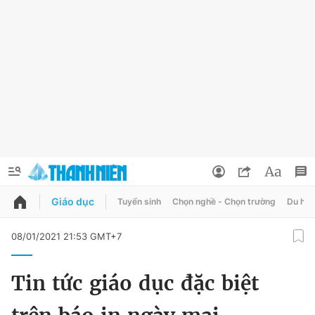
Giáo dục
Tuyển sinh
Chọn nghề - Chọn trường
Du học
QUẢNG CÁO
ĐẶT BÁO
08/01/2021 21:53 GMT+7
Thông tin tài khoản
Tin tức giáo dục đặc biệt
Đổi mật khẩu
Chuyên mục
Tin đã lưu