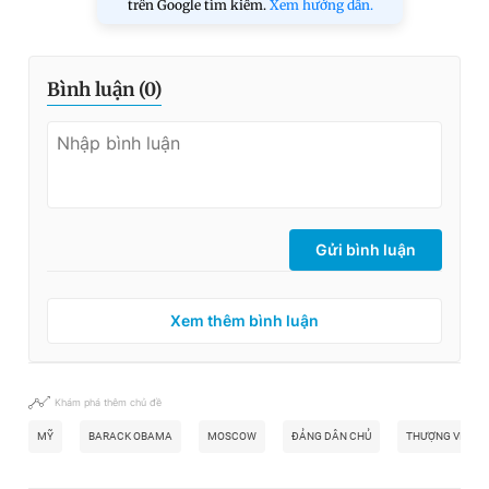
trên Google tìm kiếm.
Xem hướng dẫn.
Bình luận (
0
)
Gửi bình luận
Xem thêm bình luận
Khám phá thêm chủ đề
MỸ
BARACK OBAMA
MOSCOW
ĐẢNG DÂN CHỦ
THƯỢNG VIỆN 