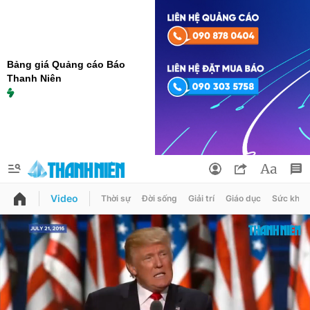
Bảng giá Quảng cáo Báo
Thanh Niên
Video
Thời sự
Đời sống
Giải trí
Giáo dục
Sức khỏe
QUẢNG CÁO
ĐẶT BÁO
Thông tin tài khoản
Đổi mật khẩu
Chuyên mục
Tin đã lưu