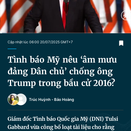
Chuyên mục khác
Tin đã xem
Chào ngày mới
Tin 24h
Đăng xuất
Tin thị trường
Tin 360
Current
0:03
/
Duration
3:09
Cập nhật lúc 06:00 20/07/2025 GMT+7
Time
Video
Magazine
Tình báo Mỹ nêu ‘âm mưu
đảng Dân chủ’ chống ông
Sản phẩm khác
Trump trong bầu cử 2016?
Tiện ích
Bạn cần biết
Trúc Huỳnh
-
Bảo Hoàng
Thông tin tòa soạn
Liên hệ quảng cáo
Giám đốc Tình báo Quốc gia Mỹ (DNI) Tulsi
Gabbard vừa công bố loạt tài liệu cho rằng