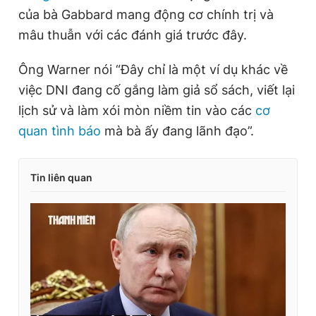
của bà Gabbard mang động cơ chính trị và
Giấy phép xuất bản số 110/GP - BTTTT cấp ngày 24.3.2020
© 2003-2026 Bản quyền thuộc về Báo Thanh Niên. Cấm sao
mâu thuẫn với các đánh giá trước đây.
chép dưới mọi hình thức nếu không có sự chấp thuận bằng văn
bản. Phát triển bởi ePi Technologies, JSC.
Ông Warner nói “Đây chỉ là một ví dụ khác về
việc DNI đang cố gắng làm giả sổ sách, viết lại
lịch sử và làm xói mòn niềm tin vào các
cơ
quan tình báo
mà bà ấy đang lãnh đạo”.
Tin liên quan