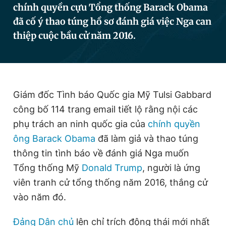
chính quyền cựu Tổng thống Barack Obama
đã cố ý thao túng hồ sơ đánh giá việc Nga can
thiệp cuộc bầu cử năm 2016.
Đọc Thanh Niên trên điện thoại
Giám đốc Tình báo Quốc gia Mỹ Tulsi Gabbard
Theo dõi báo trên
công bố 114 trang email tiết lộ rằng nội các
phụ trách an ninh quốc gia của
chính quyền
Hotline
Liên hệ quảng cáo
0906 645 777
0908 780 404
ông Barack Obama
đã làm giả và thao túng
thông tin tình báo về đánh giá Nga muốn
Đặt báo
Quảng cáo
RSS
Tòa soạn
Chính sách bảo
Tổng thống Mỹ
Donald Trump
, người là ứng
viên tranh cử tổng thống năm 2016, thắng cử
Tổng biên tập: Nguyễn Ngọc Toàn
Phó tổng biên tập thường trực: Hải Thành
vào năm đó.
Phó tổng biên tập: Lâm Hiếu Dũng
Phó tổng biên tập: Trần Việt Hưng
Tổng thư ký tòa soạn: Đức Trung
Đảng Dân chủ
lên chỉ trích động thái mới nhất