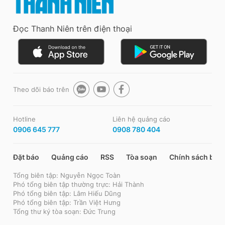
Đọc Thanh Niên trên điện thoại
Theo dõi báo trên
Hotline
Liên hệ quảng cáo
0906 645 777
0908 780 404
Đặt báo
Quảng cáo
RSS
Tòa soạn
Chính sách bảo
Tổng biên tập: Nguyễn Ngọc Toàn
Phó tổng biên tập thường trực: Hải Thành
Phó tổng biên tập: Lâm Hiếu Dũng
Phó tổng biên tập: Trần Việt Hưng
Tổng thư ký tòa soạn: Đức Trung