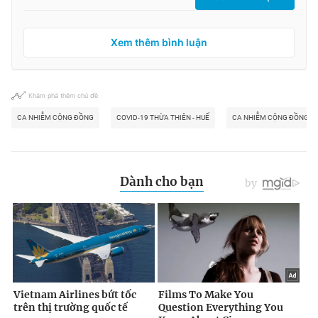
Xem thêm bình luận
Khám phá thêm chủ đề
CA NHIỄM CỘNG ĐỒNG
COVID-19 THỪA THIÊN - HUẾ
CA NHIỄM CỘNG ĐỒNG T