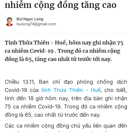
nhiễm cộng đồng tăng cao
Tin đã xem
Chào ngày mới
Tin 24h
Bùi Ngọc Long
Đăng xuất
builong74@gmail.com
Tin thị trường
Tin 360
Tỉnh Thừa Thiên - Huế, hôm nay ghi nhận 75
Video
Magazine
ca nhiễm Covid-19 . Trong đó ca nhiễm cộng
đồng là 65, tăng cao nhất từ trước tới nay.
Sản phẩm khác
Tiện ích
Bạn cần biết
Chiều 13.11, Ban chỉ đạo phòng chống dịch
Covid-19 của
tỉnh Thừa Thiên - Huế
, cho biết,
tính đến 18 giờ hôm nay, trên địa bàn ghi nhận
Thông tin tòa soạn
Liên hệ quảng cáo
75 ca nhiễm Covid-19. Trong đó ca nhiễm cộng
đồng là 65, cao nhất từ trước đến nay.
Các ca nhiễm cộng đồng chủ yếu liên quan đến