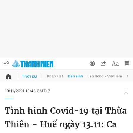
Thời sự
Pháp luật
Dân sinh
Lao động - Việc làm
Quy
QUẢNG CÁO
ĐẶT BÁO
13/11/2021 19:46 GMT+7
Thông tin tài khoản
Tình hình Covid-19 tại Thừa
Đổi mật khẩu
Chuyên mục
Thiên - Huế ngày 13.11: Ca
Tin đã lưu
Chuyên mục khác