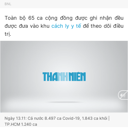
© 2003-2026 Bản quyền thuộc về Báo Thanh Niên. Cấm sao
BNL
chép dưới mọi hình thức nếu không có sự chấp thuận bằng văn
bản. Phát triển bởi ePi Technologies, JSC.
Toàn bộ 65 ca cộng đồng được ghi nhận đều
được đưa vào khu
cách ly y tế
để theo dõi điều
trị.
Current
0:01
/
Duration
6:47
Ngày 13.11: Cả nước 8.497 ca Covid-19, 1.843 ca khỏi |
TP.HCM 1.240 ca
Time