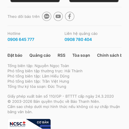
Theo dõi báo trên
Hotline
Liên hệ quảng cáo
0906 645 777
0908 780 404
Đặt báo
Quảng cáo
RSS
Tòa soạn
Chính sách bảo
Tổng biên tập: Nguyễn Ngọc Toàn
Phó tổng biên tập thường trực: Hải Thành
Phó tổng biên tập: Lâm Hiếu Dũng
Phó tổng biên tập: Trần Việt Hưng
Tổng thư ký tòa soạn: Đức Trung
Giấy phép xuất bản số 110/GP - BTTTT cấp ngày 24.3.2020
© 2003-2026 Bản quyền thuộc về Báo Thanh Niên.
Cấm sao chép dưới mọi hình thức nếu không có sự chấp thuận
bằng văn bản.