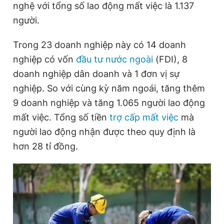
nghệ với tổng số lao động mất việc là 1.137
người.
Đọc Thanh Niên trên điện thoại
Trong 23 doanh nghiệp này có 14 doanh
nghiệp có vốn
đầu tư nước ngoài
(FDI), 8
doanh nghiệp dân doanh và 1 đơn vị sự
nghiệp. So với cùng kỳ năm ngoái, tăng thêm
Theo dõi báo trên
9 doanh nghiệp và tăng 1.065 người lao động
mất việc. Tổng số tiền
trợ cấp mất việc
mà
Hotline
Liên hệ quảng cáo
người lao động nhận được theo quy định là
0906 645 777
0908 780 404
hơn 28 tỉ đồng.
Đặt báo
Quảng cáo
RSS
Tòa soạn
Chính sách bảo
Tổng biên tập: Nguyễn Ngọc Toàn
Phó tổng biên tập thường trực: Hải Thành
Phó tổng biên tập: Lâm Hiếu Dũng
Phó tổng biên tập: Trần Việt Hưng
Tổng thư ký tòa soạn: Đức Trung