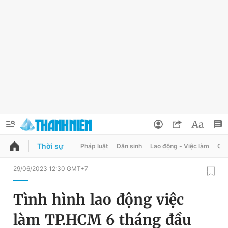
Thời sự
Pháp luật
Dân sinh
Lao động - Việc làm
Quy
QUẢNG CÁO
ĐẶT BÁO
29/06/2023 12:30 GMT+7
Thông tin tài khoản
Tình hình lao động việc
Đổi mật khẩu
Chuyên mục
làm TP.HCM 6 tháng đầu
Tin đã lưu