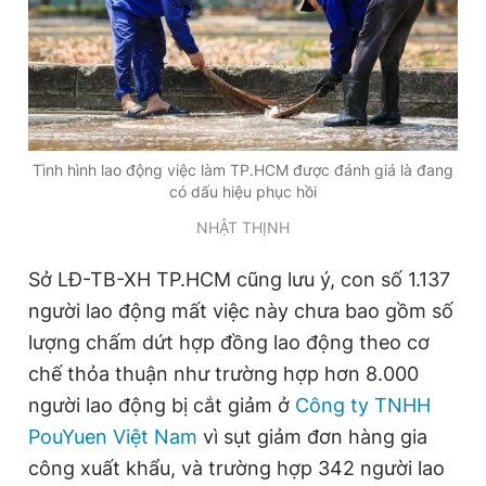
Giấy phép xuất bản số 110/GP - BTTTT cấp ngày 24.3.2020
© 2003-2026 Bản quyền thuộc về Báo Thanh Niên. Cấm sao
chép dưới mọi hình thức nếu không có sự chấp thuận bằng văn
bản. Phát triển bởi ePi Technologies, JSC.
Tình hình lao động việc làm TP.HCM được đánh giá là đang
có dấu hiệu phục hồi
NHẬT THỊNH
Sở LĐ-TB-XH TP.HCM cũng lưu ý, con số 1.137
người lao động mất việc này chưa bao gồm số
lượng chấm dứt hợp đồng lao động theo cơ
chế thỏa thuận như trường hợp hơn 8.000
người lao động bị cắt giảm ở
Công ty TNHH
PouYuen Việt Nam
vì sụt giảm đơn hàng gia
công xuất khẩu, và trường hợp 342 người lao