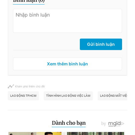
Bình luận (
0
)
Gửi bình luận
Xem thêm bình luận
Khám phá thêm chủ đề
LAO ĐỘNG TP.HCM
TÌNH HÌNH LAO ĐỘNG VIỆC LÀM
LAO ĐỘNG MẤT VIỆC