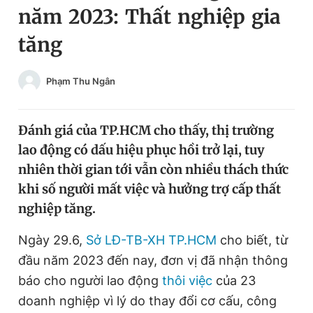
năm 2023: Thất nghiệp gia
Chuyên mục khác
Tin đã xem
tăng
Chào ngày mới
Tin 24h
Đăng xuất
Phạm Thu Ngân
Tin thị trường
Tin 360
Đánh giá của TP.HCM cho thấy, thị trường
Video
Magazine
lao động có dấu hiệu phục hồi trở lại, tuy
nhiên thời gian tới vẫn còn nhiều thách thức
Sản phẩm khác
khi số người mất việc và hưởng trợ cấp thất
nghiệp tăng.
Tiện ích
Bạn cần biết
Ngày 29.6,
Sở LĐ-TB-XH TP.HCM
cho biết, từ
Thông tin tòa soạn
Liên hệ quảng cáo
đầu năm 2023 đến nay, đơn vị đã nhận thông
báo cho người lao động
thôi việc
của 23
doanh nghiệp vì lý do thay đổi cơ cấu, công