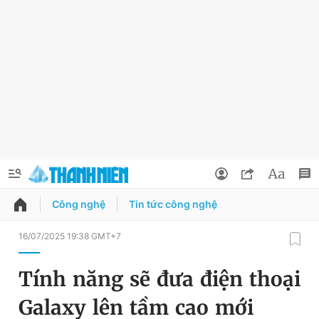
Công nghệ
Tin tức công nghệ
QUẢNG CÁO
ĐẶT BÁO
16/07/2025 19:38 GMT+7
Thông tin tài khoản
Tính năng sẽ đưa điện thoại
Đổi mật khẩu
Chuyên mục
Galaxy lên tầm cao mới
Tin đã lưu