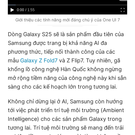
C
0:00
/
D
1:55
u
u
Giới thiệu các tính năng mới đáng chú ý của One UI 7
r
r
Dòng Galaxy S25 sẽ là sản phẩm đầu tiên của
r
a
Samsung được trang bị khả năng AI đa
e
t
phương thức, tiếp nối thành công của các
n
i
mẫu
Galaxy Z Fold7
và Z Flip7. Tuy nhiên, gã
t
o
khổng lồ công nghệ Hàn Quốc không ngừng
T
n
mở rộng tiềm năng của công nghệ này khi sẵn
i
sàng cho các kế hoạch lớn trong tương lai.
m
Không chỉ dừng lại ở AI, Samsung còn hướng
e
tới việc phát triển trí tuệ môi trường (Ambient
Intelligence) cho các sản phẩm Galaxy trong
tương lai. Trí tuệ môi trường sẽ mang đến trải