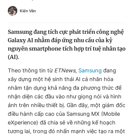
Chuyên mục khác
Kiến Văn
Tin đã xem
Chào ngày mới
Tin 24h
Đăng xuất
Samsung đang tích cực phát triển công nghệ
Tin thị trường
Tin 360
Galaxy AI nhằm đáp ứng nhu cầu của kỷ
nguyên smartphone tích hợp trí tuệ nhân tạo
(AI).
Video
Magazine
Theo thông tin từ
ETNews
,
Samsung
đang
xây dựng một hệ sinh thái AI cá nhân hóa
Sản phẩm khác
nhằm tận dụng khả năng đa phương thức để
Tiện ích
Bạn cần biết
nhận diện các đầu vào như giọng nói và hình
ảnh trên nhiều thiết bị. Gần đây, một giám đốc
Thông tin tòa soạn
Liên hệ quảng cáo
điều hành cấp cao của Samsung MX (Mobile
eXperience) đã chia sẻ về những kế hoạch
tương lai, trong đó nhấn mạnh việc tạo ra một