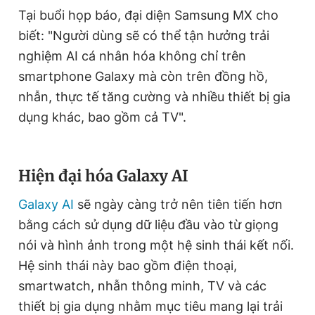
Tại buổi họp báo, đại diện Samsung MX cho
Giấy phép xuất bản số 110/GP - BTTTT cấp ngày 24.3.2020
© 2003-2026 Bản quyền thuộc về Báo Thanh Niên. Cấm sao
biết: "Người dùng sẽ có thể tận hưởng trải
chép dưới mọi hình thức nếu không có sự chấp thuận bằng văn
bản. Phát triển bởi ePi Technologies, JSC.
nghiệm AI cá nhân hóa không chỉ trên
smartphone Galaxy mà còn trên đồng hồ,
nhẫn, thực tế tăng cường và nhiều thiết bị gia
dụng khác, bao gồm cả TV".
Hiện đại hóa Galaxy AI
Galaxy AI
sẽ ngày càng trở nên tiên tiến hơn
bằng cách sử dụng dữ liệu đầu vào từ giọng
nói và hình ảnh trong một hệ sinh thái kết nối.
Hệ sinh thái này bao gồm điện thoại,
smartwatch, nhẫn thông minh, TV và các
thiết bị gia dụng nhằm mục tiêu mang lại trải