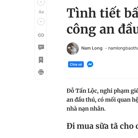
Tình tiết b
công an đầ
Nam Long
- namlongbaoth
Chia sẻ
Đỗ Tấn Lộc, nghi phạm giết
an đầu thú, có mối quan hệ
nhà nạn nhân.
Đi mua sữa tã cho c