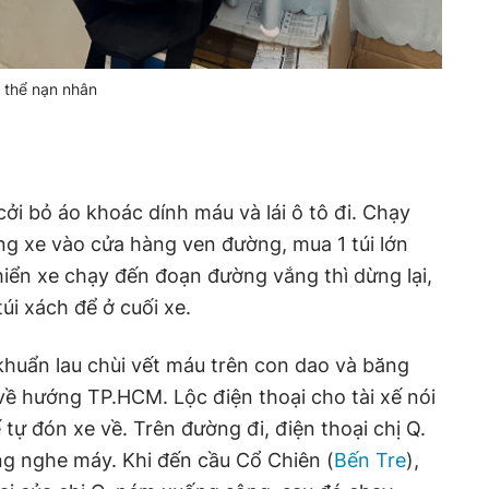
 thể nạn nhân
 cởi bỏ áo khoác dính máu và lái ô tô đi. Chạy
g xe vào cửa hàng ven đường, mua 1 túi lớn
khiển xe chạy đến đoạn đường vắng thì dừng lại,
túi xách để ở cuối xe.
khuẩn lau chùi vết máu trên con dao và băng
 về hướng TP.HCM. Lộc điện thoại cho tài xế nói
ế tự đón xe về. Trên đường đi, điện thoại chị Q.
 nghe máy. Khi đến cầu Cổ Chiên (
Bến Tre
),