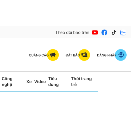
Theo dõi báo trên
QUẢNG CÁO
ĐẶT BÁO
ĐĂNG NHẬP
Công
Tiêu
Thời trang
Xe
Video
nghệ
dùng
trẻ