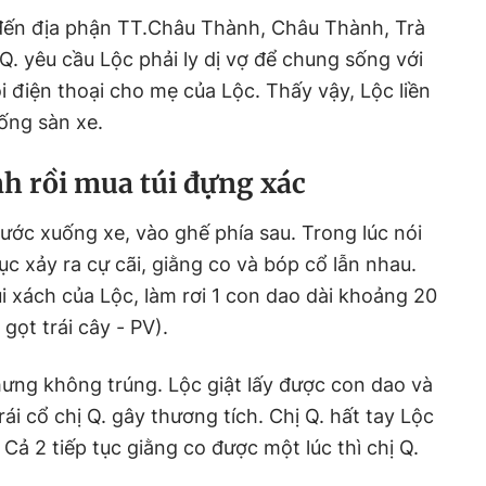
i đến địa phận TT.Châu Thành, Châu Thành, Trà
ị Q. yêu cầu Lộc phải ly dị vợ để chung sống với
ọi điện thoại cho mẹ của Lộc. Thấy vậy, Lộc liền
uống sàn xe.
h rồi mua túi đựng xác
 bước xuống xe, vào ghế phía sau. Trong lúc nói
tục xảy ra cự cãi, giằng co và bóp cổ lẫn nhau.
úi xách của Lộc, làm rơi 1 con dao dài khoảng 20
gọt trái cây - PV).
ưng không trúng. Lộc giật lấy được con dao và
ái cổ chị Q. gây thương tích. Chị Q. hất tay Lộc
Cả 2 tiếp tục giằng co được một lúc thì chị Q.