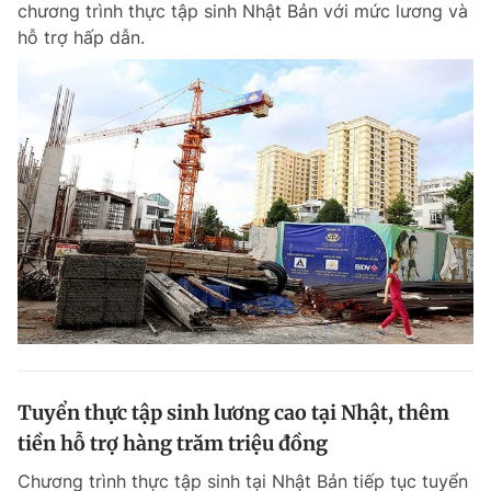
chương trình thực tập sinh Nhật Bản với mức lương và
Chuyên mục khác
hỗ trợ hấp dẫn.
Tin đã xem
Chào ngày mới
Tin 24h
Đăng xuất
Tin thị trường
Tin 360
Video
Magazine
Sản phẩm khác
Tiện ích
Bạn cần biết
Thông tin tòa soạn
Liên hệ quảng cáo
Tuyển thực tập sinh lương cao tại Nhật, thêm
tiền hỗ trợ hàng trăm triệu đồng
Chương trình thực tập sinh tại Nhật Bản tiếp tục tuyển