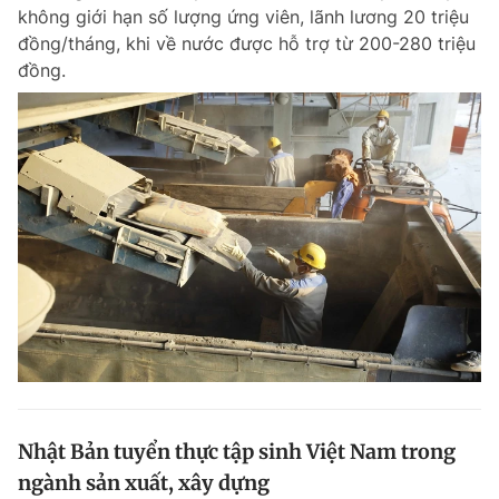
không giới hạn số lượng ứng viên, lãnh lương 20 triệu
đồng/tháng, khi về nước được hỗ trợ từ 200-280 triệu
đồng.
Đọc Thanh Niên trên điện thoại
Theo dõi báo trên
Hotline
Liên hệ quảng cáo
0906 645 777
0908 780 404
Đặt báo
Quảng cáo
RSS
Tòa soạn
Chính sách bảo m
Tổng biên tập: Nguyễn Ngọc Toàn
Phó tổng biên tập thường trực: Hải Thành
Phó tổng biên tập: Lâm Hiếu Dũng
Nhật Bản tuyển thực tập sinh Việt Nam trong
Phó tổng biên tập: Trần Việt Hưng
ngành sản xuất, xây dựng
Tổng thư ký tòa soạn: Đức Trung