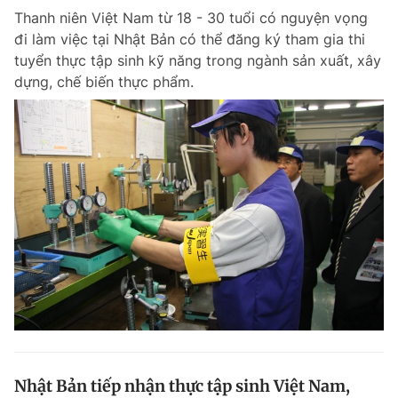
Thanh niên Việt Nam từ 18 - 30 tuổi có nguyện vọng
Giấy phép xuất bản số 110/GP - BTTTT cấp ngày 24.3.2020
© 2003-2026 Bản quyền thuộc về Báo Thanh Niên. Cấm sao chép
đi làm việc tại Nhật Bản có thể đăng ký tham gia thi
dưới mọi hình thức nếu không có sự chấp thuận bằng văn bản.
tuyển thực tập sinh kỹ năng trong ngành sản xuất, xây
Phát triển bởi ePi Technologies, JSC.
dựng, chế biến thực phẩm.
Nhật Bản tiếp nhận thực tập sinh Việt Nam,