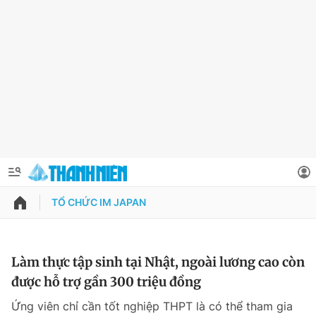
TỔ CHỨC IM JAPAN
QUẢNG CÁO
ĐẶT BÁO
Thông tin tài khoản
Làm thực tập sinh tại Nhật, ngoài lương cao còn
được hỗ trợ gần 300 triệu đồng
Đổi mật khẩu
Chuyên mục
Ứng viên chỉ cần tốt nghiệp THPT là có thể tham gia
Tin đã lưu