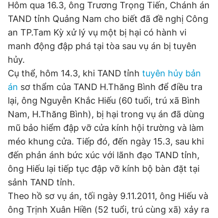
Hôm qua 16.3, ông Trương Trọng Tiến, Chánh án
TAND tỉnh Quảng Nam cho biết đã đề nghị Công
Đọc Thanh Niên trên điện thoại
an TP.Tam Kỳ xử lý vụ một bị hại có hành vi
manh động đập phá tại tòa sau vụ án bị tuyên
hủy.
Cụ thể, hôm 14.3, khi TAND tỉnh
tuyên hủy bản
Theo dõi báo trên
án
sơ thẩm của TAND H.Thăng Bình để điều tra
lại, ông Nguyễn Khắc Hiếu (60 tuổi, trú xã Bình
Hotline
Liên hệ quảng cáo
Nam, H.Thăng Bình), bị hại trong vụ án đã dùng
0906 645 777
0908 780 404
mũ bảo hiểm đập vỡ cửa kính hội trường và làm
méo khung cửa. Tiếp đó, đến ngày 15.3, sau khi
Đặt báo
Quảng cáo
RSS
Tòa soạn
Chính sách bảo
đến phản ánh bức xúc với lãnh đạo TAND tỉnh,
Tổng biên tập: Nguyễn Ngọc Toàn
ông Hiếu lại tiếp tục đập vỡ kính bộ bàn đặt tại
Phó tổng biên tập thường trực: Hải Thành
Phó tổng biên tập: Lâm Hiếu Dũng
sảnh TAND tỉnh.
Phó tổng biên tập: Trần Việt Hưng
Theo hồ sơ vụ án, tối ngày 9.11.2011, ông Hiếu và
Tổng thư ký tòa soạn: Đức Trung
ông Trịnh Xuân Hiền (52 tuổi, trú cùng xã) xảy ra
Giấy phép xuất bản số 110/GP - BTTTT cấp ngày 24.3.2020