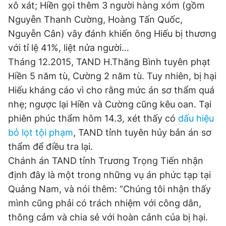
© 2003-2026 Bản quyền thuộc về Báo Thanh Niên. Cấm sao
xô xát; Hiền gọi thêm 3 người hàng xóm (gồm
chép dưới mọi hình thức nếu không có sự chấp thuận bằng văn
Nguyễn Thanh Cường, Hoàng Tấn Quốc,
bản. Phát triển bởi ePi Technologies, JSC.
Nguyễn Cân) vây đánh khiến ông Hiếu bị thương
với tỉ lệ 41%, liệt nửa người…
Tháng 12.2015, TAND H.Thăng Bình tuyên phạt
Hiền 5 năm tù, Cường 2 năm tù. Tuy nhiên, bị hại
Hiếu kháng cáo vì cho rằng mức án sơ thẩm quá
nhẹ; ngược lại Hiền và Cường cũng kêu oan. Tại
phiên phúc thẩm hôm 14.3, xét thấy có
dấu hiệu
bỏ lọt tội phạm
, TAND tỉnh tuyên hủy bản án sơ
thẩm để điều tra lại.
Chánh án TAND tỉnh Trương Trọng Tiến nhận
định đây là một trong những vụ án phức tạp tại
Quảng Nam, và nói thêm: “Chúng tôi nhận thấy
mình cũng phải có trách nhiệm với công dân,
thông cảm và chia sẻ với hoàn cảnh của bị hại.