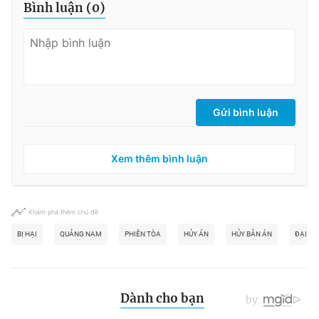
Bình luận (
0
)
Gửi bình luận
Xem thêm bình luận
Khám phá thêm chủ đề
BỊ HẠI
QUẢNG NAM
PHIÊN TÒA
HỦY ÁN
HỦY BẢN ÁN
ĐẠI NÁ