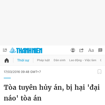
Thời sự
Pháp luật
Dân sinh
Lao động - Việc làm
Quy
QUẢNG CÁO
ĐẶT BÁO
17/03/2016 09:48 GMT+7
Thông tin tài khoản
Tòa tuyên hủy án, bị hại 'đại
Đổi mật khẩu
Chuyên mục
náo' tòa án
Tin đã lưu
Chuyên mục khác