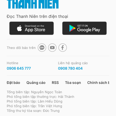
Đọc Thanh Niên trên điện thoại
Theo dõi báo trên
Hotline
Liên hệ quảng cáo
0906 645 777
0908 780 404
Đặt báo
Quảng cáo
RSS
Tòa soạn
Chính sách bảo
Tổng biên tập: Nguyễn Ngọc Toàn
Phó tổng biên tập thường trực: Hải Thành
Phó tổng biên tập: Lâm Hiếu Dũng
Phó tổng biên tập: Trần Việt Hưng
Tổng thư ký tòa soạn: Đức Trung