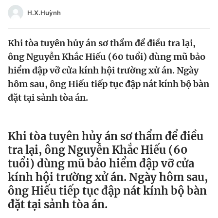
Tin đã xem
H.X.Huỳnh
Chào ngày mới
Tin 24h
Đăng xuất
Khi tòa tuyên hủy án sơ thẩm để điều tra lại,
Tin thị trường
Tin 360
ông Nguyễn Khắc Hiếu (60 tuổi) dùng mũ bảo
hiểm đập vỡ cửa kính hội trường xử án. Ngày
Video
Magazine
hôm sau, ông Hiếu tiếp tục đập nát kính bộ bàn
đặt tại sảnh tòa án.
Sản phẩm khác
Tiện ích
Bạn cần biết
Khi tòa tuyên hủy án sơ thẩm để điều
tra lại, ông Nguyễn Khắc Hiếu (60
tuổi) dùng mũ bảo hiểm đập vỡ cửa
Thông tin tòa soạn
Liên hệ quảng cáo
kính hội trường xử án. Ngày hôm sau,
ông Hiếu tiếp tục đập nát kính bộ bàn
đặt tại sảnh tòa án.