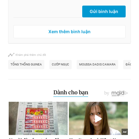
Gửi bình luận
Xem thêm bình luận
Khám phá thêm chủ đề
TỔNG THỐNG GUINEA
CƯỚP NGỤC
MOUSSA DADIS CAMARA
ĐẢO CHÍ