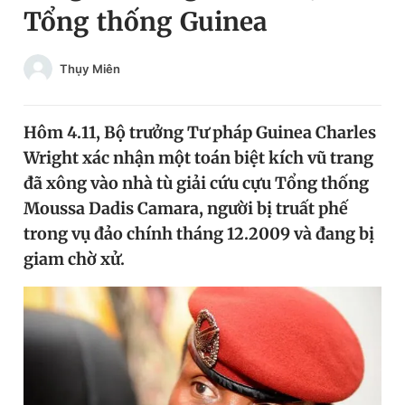
Tổng thống Guinea
Chuyên mục khác
Tin đã xem
Chào ngày mới
Tin 24h
Thụy Miên
Đăng xuất
Tin thị trường
Tin 360
Hôm 4.11, Bộ trưởng Tư pháp Guinea Charles
Wright xác nhận một toán biệt kích vũ trang
Video
Magazine
đã xông vào nhà tù giải cứu cựu Tổng thống
Moussa Dadis Camara, người bị truất phế
trong vụ đảo chính tháng 12.2009 và đang bị
Sản phẩm khác
giam chờ xử.
Tiện ích
Bạn cần biết
Thông tin tòa soạn
Liên hệ quảng cáo