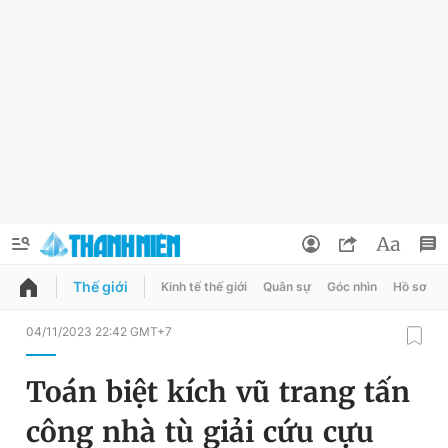
Thế giới
Kinh tế thế giới
Quân sự
Góc nhìn
Hồ sơ
QUẢNG CÁO
ĐẶT BÁO
04/11/2023 22:42 GMT+7
Thông tin tài khoản
Toán biệt kích vũ trang tấn
Đổi mật khẩu
Chuyên mục
công nhà tù giải cứu cựu
Tin đã lưu