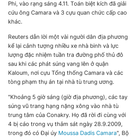
Phi, vào rạng sáng 4.11. Toán biệt kích đã giải
Giấy phép xuất bản số 110/GP - BTTTT cấp ngày 24.3.2020
© 2003-2026 Bản quyền thuộc về Báo Thanh Niên. Cấm sao
cứu ông Camara và 3 cựu quan chức cấp cao
chép dưới mọi hình thức nếu không có sự chấp thuận bằng văn
khác.
bản. Phát triển bởi ePi Technologies, JSC.
Reuters dẫn lời một vài người dân địa phương
kể lại cảnh tượng nhiều xe nhà binh và lực
lượng đặc nhiệm tuần tra đường phố thủ đô
sau khi các phát súng vang lên ở quận
Kaloum, nơi cựu Tổng thống Camara và các
tòng phạm thụ án tại nhà tù trung ương.
"Khoảng 5 giờ sáng (giờ địa phương), các tay
súng vũ trang hạng nặng xông vào nhà tù
trung tâm của Conakry. Họ đã rời đi cùng với
4 bị cáo trong vụ thảm sát ngày 28.9.2009,
trong đó có Đại úy
Moussa Dadis Camara
", Bộ