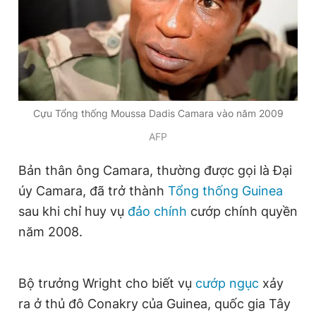
Đọc Thanh Niên trên điện thoại
Cựu Tổng thống Moussa Dadis Camara vào năm 2009
Theo dõi báo trên
AFP
Bản thân ông Camara, thường được gọi là Đại
Hotline
Liên hệ quảng cáo
úy Camara, đã trở thành
Tổng thống Guinea
0906 645 777
0908 780 404
sau khi chỉ huy vụ
đảo chính
cướp chính quyền
Đặt báo
Quảng cáo
RSS
Tòa soạn
Chính sách bảo
năm 2008.
Tổng biên tập: Nguyễn Ngọc Toàn
Phó tổng biên tập thường trực: Hải Thành
Phó tổng biên tập: Lâm Hiếu Dũng
Bộ trưởng Wright cho biết vụ
cướp ngục
xảy
Phó tổng biên tập: Trần Việt Hưng
ra ở thủ đô Conakry của Guinea, quốc gia Tây
Tổng thư ký tòa soạn: Đức Trung