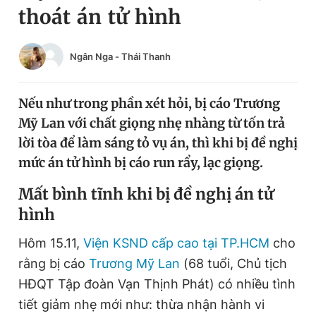
thoát án tử hình
Chuyên mục khác
Tin đã xem
Chào ngày mới
Tin 24h
Ngân Nga
-
Thái Thanh
Đăng xuất
Tin thị trường
Tin 360
Nếu như trong phần xét hỏi, bị cáo Trương
Mỹ Lan với chất giọng nhẹ nhàng từ tốn trả
Video
Magazine
lời tòa để làm sáng tỏ vụ án, thì khi bị đề nghị
mức án tử hình bị cáo run rẩy, lạc giọng.
Sản phẩm khác
Mất bình tĩnh khi bị đề nghị án tử
hình
Tiện ích
Bạn cần biết
Hôm 15.11,
Viện KSND cấp cao tại TP.HCM
cho
Thông tin tòa soạn
Liên hệ quảng cáo
rằng bị cáo
Trương Mỹ Lan
(68 tuổi, Chủ tịch
HĐQT Tập đoàn Vạn Thịnh Phát) có nhiều tình
tiết giảm nhẹ mới như: thừa nhận hành vi