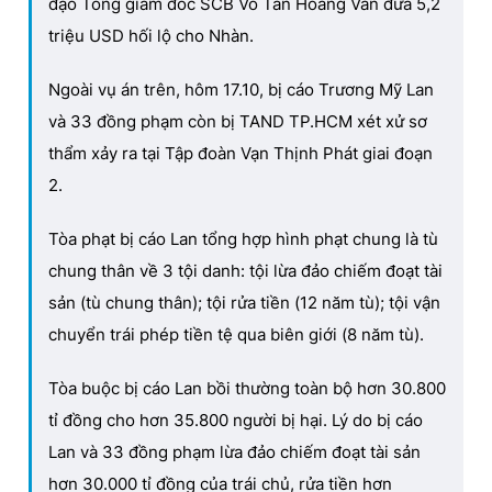
đạo Tổng giám đốc SCB Võ Tấn Hoàng Văn đưa 5,2
triệu USD hối lộ cho Nhàn.
Ngoài vụ án trên, hôm 17.10, bị cáo Trương Mỹ Lan
và 33 đồng phạm còn bị TAND TP.HCM xét xử sơ
thẩm xảy ra tại Tập đoàn Vạn Thịnh Phát giai đoạn
2.
Tòa phạt bị cáo Lan tổng hợp hình phạt chung là tù
chung thân về 3 tội danh: tội lừa đảo chiếm đoạt tài
sản (tù chung thân); tội rửa tiền (12 năm tù); tội vận
chuyển trái phép tiền tệ qua biên giới (8 năm tù).
Tòa buộc bị cáo Lan bồi thường toàn bộ hơn 30.800
tỉ đồng cho hơn 35.800 người bị hại. Lý do bị cáo
Lan và 33 đồng phạm lừa đảo chiếm đoạt tài sản
hơn 30.000 tỉ đồng của trái chủ, rửa tiền hơn