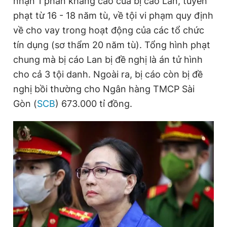
nhận 1 phần kháng cáo của bị cáo Lan, tuyên
Giấy phép xuất bản số 110/GP - BTTTT cấp ngày 24.3.2020
phạt từ 16 - 18 năm tù, về tội vi phạm quy định
© 2003-2026 Bản quyền thuộc về Báo Thanh Niên. Cấm sao
chép dưới mọi hình thức nếu không có sự chấp thuận bằng văn
về cho vay trong hoạt động của các tổ chức
bản. Phát triển bởi ePi Technologies, JSC.
tín dụng (sơ thẩm 20 năm tù). Tổng hình phạt
chung mà bị cáo Lan bị đề nghị là án tử hình
cho cả 3 tội danh. Ngoài ra, bị cáo còn bị đề
nghị bồi thường cho Ngân hàng TMCP Sài
Gòn (
SCB
) 673.000 tỉ đồng.