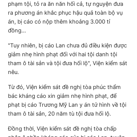
phạm tội, tỏ ra ăn năn hối cả, tự nguyện đưa
ra phương án khắc phục hậu quả toàn bộ vụ
án, bị cáo có nộp thêm khoảng 3.000 tỉ
Đọc Thanh Niên trên điện thoại
đồng...
"Tuy nhiên, bị cáo Lan chưa đủ điều kiện được
giảm nhẹ hình phạt đối với hai tội danh tội
Theo dõi báo trên
tham ô tài sản và tội đưa hối lộ", Viện kiểm sát
nêu.
Hotline
Liên hệ quảng cáo
0906 645 777
0908 780 404
Từ đó, Viện kiểm sát đề nghị tòa phúc thẩm
bác kháng cáo xin giảm nhẹ hình phạt, để
Đặt báo
Quảng cáo
RSS
Tòa soạn
Chính sách bảo
phạt bị cáo Trương Mỹ Lan y án tử hình về tội
Tổng biên tập: Nguyễn Ngọc Toàn
tham ô tài sản, 20 năm tù tội đưa hối lộ.
Phó tổng biên tập thường trực: Hải Thành
Phó tổng biên tập: Lâm Hiếu Dũng
Phó tổng biên tập: Trần Việt Hưng
Đồng thời, Viện kiểm sát đề nghị tòa chấp
Tổng thư ký tòa soạn: Đức Trung