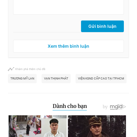
Gửi bình luận
Xem thêm bình luận
Khám phá thêm chủ đề
TRƯƠNG MỸ LAN
VẠN THỊNH PHÁT
VIỆN KSND CẤP CAO TẠI TP.HCM
S