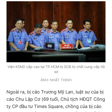
Viện KSND cấp cao tại TP.HCM bị SCB từ chối cung cấp hồ
sơ
ẢNH: NHẬT THỊNH
Ngoài ra, bị cáo Trương Mỹ Lan, luật sư của bị
cáo Chu Lập Cơ (69 tuổi, Chủ tịch HĐQT Công
ty CP đầu tư Times Square, chồng của bị cáo