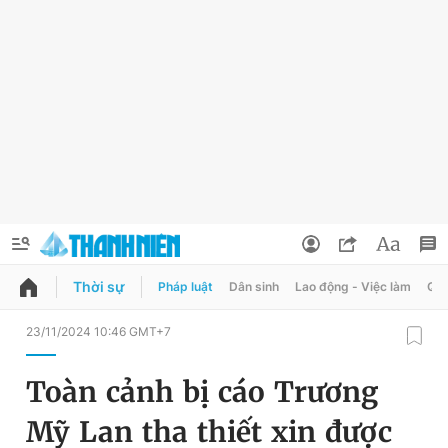
Thời sự
Pháp luật
Dân sinh
Lao động - Việc làm
Quy
QUẢNG CÁO
ĐẶT BÁO
23/11/2024 10:46 GMT+7
Thông tin tài khoản
Toàn cảnh bị cáo Trương
Đổi mật khẩu
Chuyên mục
Mỹ Lan tha thiết xin được
Tin đã lưu