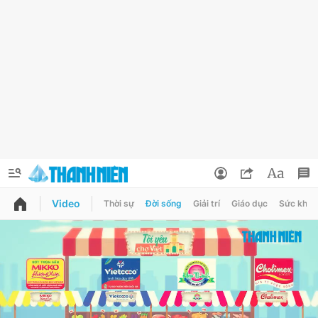
Video
Thời sự
Đời sống
Giải trí
Giáo dục
Sức khỏe
QUẢNG CÁO
ĐẶT BÁO
Thông tin tài khoản
Đổi mật khẩu
Chuyên mục
Tin đã lưu