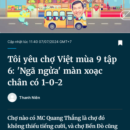
Chuyên mục khác
Tin đã xem
Chào ngày mới
Tin 24h
Đăng xuất
Tin thị trường
Tin 360
Current
0:04
/
Duration
39:39
Cập nhật lúc 11:40 07/07/2024 GMT+7
Time
Video
Magazine
Tôi yêu chợ Việt mùa 9 tập
6: 'Ngã ngửa' màn xoạc
Sản phẩm khác
chân có 1-0-2
Tiện ích
Bạn cần biết
Thanh Niên
Thông tin tòa soạn
Liên hệ quảng cáo
Chợ nào có MC Quang Thắng là chợ đó
không thiếu tiếng cười, và chợ Bến Đò cũng