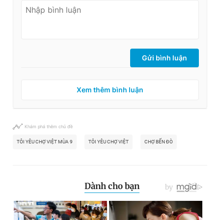
Giấy phép xuất bản số 110/GP - BTTTT cấp ngày 24.3.2020
© 2003-2026 Bản quyền thuộc về Báo Thanh Niên. Cấm sao
chép dưới mọi hình thức nếu không có sự chấp thuận bằng văn
bản. Phát triển bởi ePi Technologies, JSC.
Gửi bình luận
Xem thêm bình luận
Khám phá thêm chủ đề
TÔI YÊU CHỢ VIỆT MÙA 9
TÔI YÊU CHỢ VIỆT
CHỢ BẾN ĐÒ