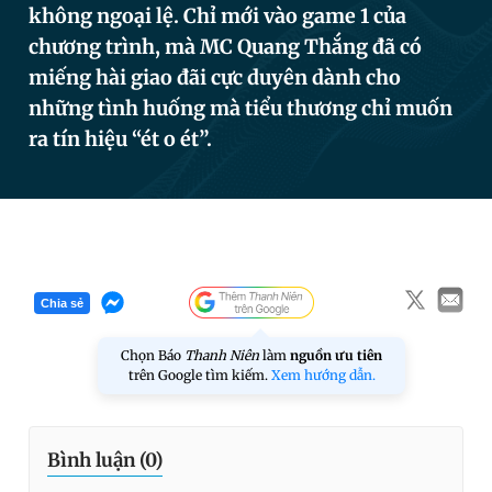
không ngoại lệ. Chỉ mới vào game 1 của
chương trình, mà MC Quang Thắng đã có
miếng hài giao đãi cực duyên dành cho
Đọc Thanh Niên trên điện thoại
những tình huống mà tiểu thương chỉ muốn
ra tín hiệu “ét o ét”.
Theo dõi báo trên
Hotline
Liên hệ quảng cáo
0906 645 777
0908 780 404
Chia sẻ
Chọn Báo
Thanh Niên
làm
nguồn ưu tiên
Đặt báo
Quảng cáo
RSS
Tòa soạn
Chính sách bảo
trên Google tìm kiếm.
Xem hướng dẫn.
Tổng biên tập: Nguyễn Ngọc Toàn
Phó tổng biên tập thường trực: Hải Thành
Phó tổng biên tập: Lâm Hiếu Dũng
Phó tổng biên tập: Trần Việt Hưng
Bình luận (
0
)
Tổng thư ký tòa soạn: Đức Trung