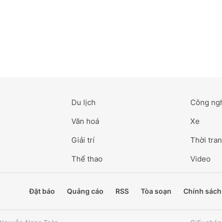
Du lịch
Công ng
Văn hoá
Xe
Giải trí
Thời tran
Thể thao
Video
Đặt báo
Quảng cáo
RSS
Tòa soạn
Chính sách