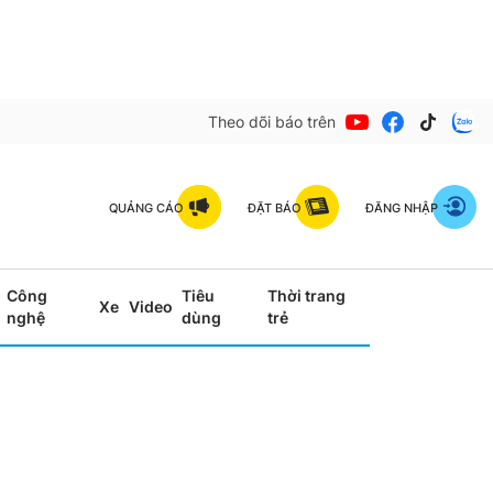
Theo dõi báo trên
QUẢNG CÁO
ĐẶT BÁO
ĐĂNG NHẬP
Công
Tiêu
Thời trang
Xe
Video
nghệ
dùng
trẻ