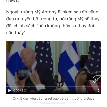
News.
Ngoại trưởng Mỹ Antony Blinken sau đó cũng
Đọc Thanh Niên trên điện thoại
đưa ra tuyên bố tương tự, nói rằng Mỹ sẽ thay
đổi chính sách "nếu không thấy sự thay đổi
cần thấy".
Theo dõi báo trên
Hotline
Liên hệ quảng cáo
0906 645 777
0908 780 404
Đặt báo
Quảng cáo
RSS
Tòa soạn
Chính sách bảo
Tổng biên tập: Nguyễn Ngọc Toàn
Phó tổng biên tập thường trực: Hải Thành
C
0:00
/
D
3:24
Phó tổng biên tập: Lâm Hiếu Dũng
u
u
Ông Biden yêu cầu Israel bảo vệ dân thường ở Gaza
Phó tổng biên tập: Trần Việt Hưng
Tổng thư ký tòa soạn: Đức Trung
r
r