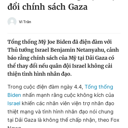
đổi chính sách Gaza
Chuyên mục khác
Tin đã xem
Chào ngày mới
Tin 24h
Vi Trân
Đăng xuất
Tin thị trường
Tin 360
Tổng thống Mỹ Joe Biden đã điện đàm với
Thủ tướng Israel Benjamin Netanyahu, cảnh
Video
Magazine
báo rằng chính sách của Mỹ tại Dải Gaza có
thể thay đổi nếu quân đội Israel không cải
thiện tình hình nhân đạo.
Sản phẩm khác
Trong cuộc điện đàm ngày 4.4,
Tổng thống
Tiện ích
Bạn cần biết
Biden
nhấn mạnh rằng cuộc không kích của
Israel
khiến các nhân viên viện trợ nhân đạo
Thông tin tòa soạn
Liên hệ quảng cáo
thiệt mạng và tình hình nhân đạo nói chung
tại Dải Gaza là không thể chấp nhận, theo Fox