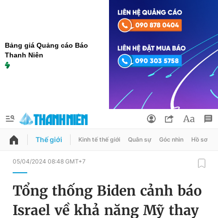
Bảng giá Quảng cáo Báo
Thanh Niên
Thế giới
Kinh tế thế giới
Quân sự
Góc nhìn
Hồ sơ
QUẢNG CÁO
ĐẶT BÁO
05/04/2024 08:48 GMT+7
Thông tin tài khoản
Tổng thống Biden cảnh báo
Đổi mật khẩu
Chuyên mục
Israel về khả năng Mỹ thay
Tin đã lưu