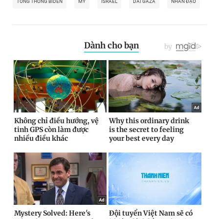
TỔNG THỐNG BIDEN
MỸ
ISRAEL
DẢI GAZA
NHÂN ĐẠO