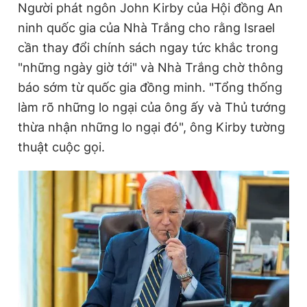
Người phát ngôn John Kirby của Hội đồng An
Giấy phép xuất bản số 110/GP - BTTTT cấp ngày 24.3.2020
r
a
© 2003-2026 Bản quyền thuộc về Báo Thanh Niên. Cấm sao
ninh quốc gia của Nhà Trắng cho rằng Israel
e
t
chép dưới mọi hình thức nếu không có sự chấp thuận bằng văn
cần thay đổi chính sách ngay tức khắc trong
bản. Phát triển bởi ePi Technologies, JSC.
n
i
"những ngày giờ tới" và Nhà Trắng chờ thông
t
o
báo sớm từ quốc gia đồng minh. "Tổng thống
T
n
làm rõ những lo ngại của ông ấy và Thủ tướng
i
thừa nhận những lo ngại đó", ông Kirby tường
m
thuật cuộc gọi.
e