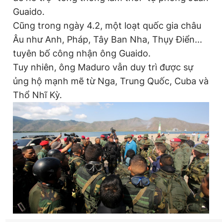
Giấy phép xuất bản số 110/GP - BTTTT cấp ngày 24.3.2020
Guaido.
© 2003-2026 Bản quyền thuộc về Báo Thanh Niên. Cấm sao
Cũng trong ngày 4.2, một loạt quốc gia châu
chép dưới mọi hình thức nếu không có sự chấp thuận bằng văn
bản. Phát triển bởi ePi Technologies, JSC.
Âu như Anh, Pháp, Tây Ban Nha, Thụy Điển...
tuyên bố công nhận ông Guaido.
Tuy nhiên, ông Maduro vẫn duy trì được sự
ủng hộ mạnh mẽ từ Nga, Trung Quốc, Cuba và
Thổ Nhĩ Kỳ.