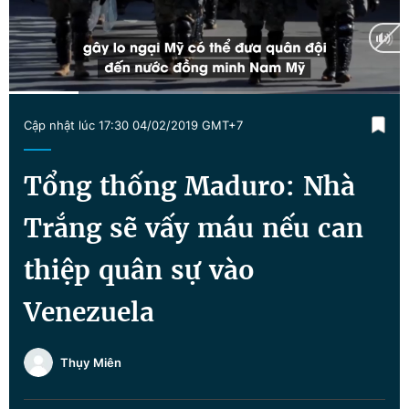
Chuyên mục khác
Tin đã xem
Chào ngày mới
Tin 24h
Đăng xuất
Current
0:17
/
Duration
1:36
Tin thị trường
Tin 360
Cập nhật lúc 17:30 04/02/2019 GMT+7
Time
Video
Magazine
Tổng thống Maduro: Nhà
Trắng sẽ vấy máu nếu can
Sản phẩm khác
thiệp quân sự vào
Tiện ích
Bạn cần biết
Venezuela
Thông tin tòa soạn
Liên hệ quảng cáo
Thụy Miên