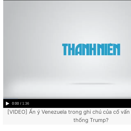
Current
0:00
/
Duration
1:36
[VIDEO] Ẩn ý Venezuela trong ghi chú của cố vấn
Time
thống Trump?