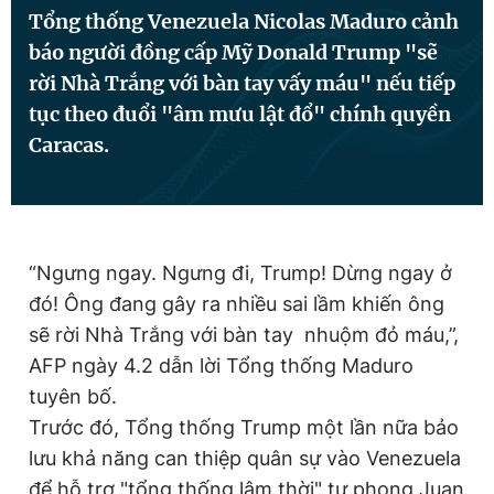
Tổng thống Venezuela Nicolas Maduro cảnh
báo người đồng cấp Mỹ Donald Trump "sẽ
Đọc Thanh Niên trên điện thoại
rời Nhà Trắng với bàn tay vấy máu" nếu tiếp
tục theo đuổi "âm mưu lật đổ" chính quyền
Caracas.
Theo dõi báo trên
“Ngưng ngay. Ngưng đi, Trump! Dừng ngay ở
Hotline
Liên hệ quảng cáo
0906 645 777
0908 780 404
đó! Ông đang gây ra nhiều sai lầm khiến ông
sẽ rời Nhà Trắng với bàn tay nhuộm đỏ máu,”,
Đặt báo
Quảng cáo
RSS
Tòa soạn
Chính sách bảo
AFP ngày 4.2 dẫn lời Tổng thống Maduro
tuyên bố.
Tổng biên tập: Nguyễn Ngọc Toàn
Phó tổng biên tập thường trực: Hải Thành
Trước đó, Tổng thống Trump một lần nữa bảo
Phó tổng biên tập: Lâm Hiếu Dũng
lưu khả năng can thiệp quân sự vào Venezuela
Phó tổng biên tập: Trần Việt Hưng
Tổng thư ký tòa soạn: Đức Trung
để hỗ trợ "tổng thống lâm thời" tự phong Juan