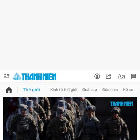
Thế giới
Kinh tế thế giới
Quân sự
Góc nhìn
Hồ sơ
QUẢNG CÁO
ĐẶT BÁO
Thông tin tài khoản
Đổi mật khẩu
Chuyên mục
Tin đã lưu