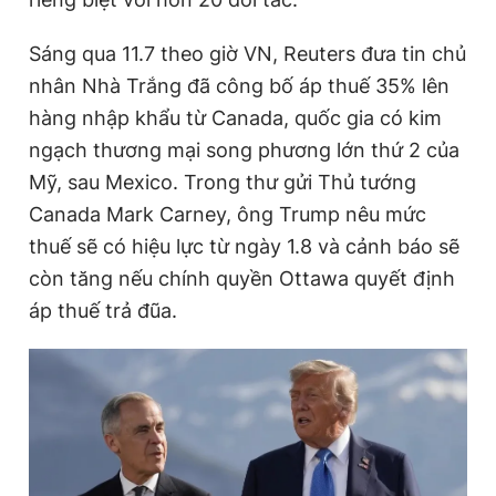
Sáng qua 11.7 theo giờ VN, Reuters đưa tin chủ
Đọc Thanh Niên trên điện thoại
nhân Nhà Trắng đã công bố áp thuế 35% lên
hàng nhập khẩu từ Canada, quốc gia có kim
ngạch thương mại song phương lớn thứ 2 của
Mỹ, sau Mexico. Trong thư gửi Thủ tướng
Theo dõi báo trên
Canada Mark Carney, ông Trump nêu mức
thuế sẽ có hiệu lực từ ngày 1.8 và cảnh báo sẽ
còn tăng nếu chính quyền Ottawa quyết định
Hotline
Liên hệ quảng cáo
0906 645 777
0908 780 404
áp thuế trả đũa.
Đặt báo
Quảng cáo
RSS
Tòa soạn
Chính sách bảo
Tổng biên tập: Nguyễn Ngọc Toàn
Phó tổng biên tập thường trực: Hải Thành
Phó tổng biên tập: Lâm Hiếu Dũng
Phó tổng biên tập: Trần Việt Hưng
Tổng thư ký tòa soạn: Đức Trung