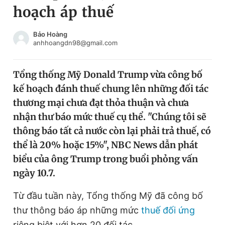
hoạch áp thuế
Chuyên mục khác
Tin đã xem
Chào ngày mới
Tin 24h
Bảo Hoàng
anhhoangdn98@gmail.com
Đăng xuất
Tin thị trường
Tin 360
Tổng thống Mỹ Donald Trump vừa công bố
kế hoạch đánh thuế chung lên những đối tác
Video
Magazine
thương mại chưa đạt thỏa thuận và chưa
nhận thư báo mức thuế cụ thể. "Chúng tôi sẽ
thông báo tất cả nước còn lại phải trả thuế, có
Sản phẩm khác
thể là 20% hoặc 15%", NBC News dẫn phát
Tiện ích
Bạn cần biết
biểu của ông Trump trong buổi phỏng vấn
ngày 10.7.
Thông tin tòa soạn
Liên hệ quảng cáo
Từ đầu tuần này, Tổng thống Mỹ đã công bố
thư thông báo áp những mức
thuế đối ứng
riêng biệt với hơn 20 đối tác.