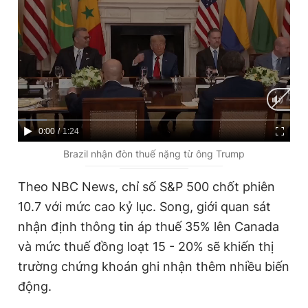
C
0:00
/
D
1:24
u
u
Brazil nhận đòn thuế nặng từ ông Trump
r
r
Theo NBC News, chỉ số S&P 500 chốt phiên
r
a
10.7 với mức cao kỷ lục. Song, giới quan sát
e
t
nhận định thông tin áp thuế 35% lên Canada
n
i
và mức thuế đồng loạt 15 - 20% sẽ khiến thị
t
o
trường chứng khoán ghi nhận thêm nhiều biến
T
n
động.
i