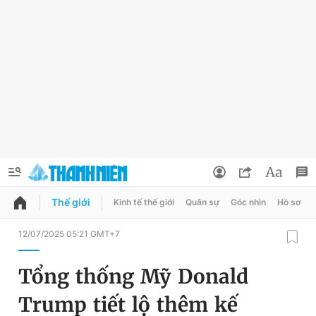
Thế giới
Kinh tế thế giới
Quân sự
Góc nhìn
Hồ sơ
QUẢNG CÁO
ĐẶT BÁO
12/07/2025 05:21 GMT+7
Thông tin tài khoản
Tổng thống Mỹ Donald
Đổi mật khẩu
Chuyên mục
Trump tiết lộ thêm kế
Tin đã lưu