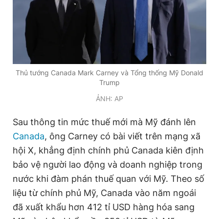
Giấy phép xuất bản số 110/GP - BTTTT cấp ngày 24.3.2020
© 2003-2026 Bản quyền thuộc về Báo Thanh Niên. Cấm sao
chép dưới mọi hình thức nếu không có sự chấp thuận bằng văn
bản. Phát triển bởi ePi Technologies, JSC.
Thủ tướng Canada Mark Carney và Tổng thống Mỹ Donald
Trump
ẢNH: AP
Sau thông tin mức thuế mới mà Mỹ đánh lên
Canada
, ông Carney có bài viết trên mạng xã
hội X, khẳng định chính phủ Canada kiên định
bảo vệ người lao động và doanh nghiệp trong
nước khi đàm phán thuế quan với Mỹ. Theo số
liệu từ chính phủ Mỹ, Canada vào năm ngoái
đã xuất khẩu hơn 412 tỉ USD hàng hóa sang