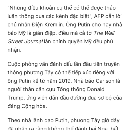
Giấy phép xuất bản số 110/GP - BTTTT cấp ngày 24.3.2020
"Những điều khoản cụ thể có thể được thảo
© 2003-2026 Bản quyền thuộc về Báo Thanh Niên. Cấm sao
luận thông qua các kênh đặc biệt", AFP dẫn lời
chép dưới mọi hình thức nếu không có sự chấp thuận bằng văn
bản. Phát triển bởi ePi Technologies, JSC.
chủ nhân Điện Kremlin. Ông Putin cho hay nhà
báo Mỹ là gián điệp, điều mà cả tờ
The Wall
Street Journal
lẫn chính quyền Mỹ đều phủ
nhận.
Cuộc phỏng vấn đánh dấu lần đầu tiên truyền
thông phương Tây có thể tiếp xúc riêng với
ông Putin kể từ năm 2019. Nhà báo Carlson là
người thân cận cựu Tổng thống Donald
Trump, ứng viên dẫn đầu đường đua sơ bộ của
đảng Cộng hòa.
Theo nhà lãnh đạo Putin, phương Tây giờ đây
đã nhận ra rằng không thể đánh bại Nga, bất