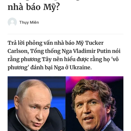
nhà báo Mỹ?
Chuyên mục khác
Tin đã xem
Chào ngày mới
Tin 24h
Thụy Miên
Đăng xuất
Tin thị trường
Tin 360
Trả lời phỏng vấn nhà báo Mỹ Tucker
Carlson, Tổng thống Nga Vladimir Putin nói
Video
Magazine
rằng phương Tây nên hiểu được rằng họ 'vô
phương' đánh bại Nga ở Ukraine.
Sản phẩm khác
Tiện ích
Bạn cần biết
Thông tin tòa soạn
Liên hệ quảng cáo