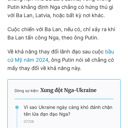
t
o
Putin khẳng định Nga chẳng có hứng thú gì
T
n
với Ba Lan, Latvia, hoặc bất kỳ nơi khác.
i
Cuộc chiến với Ba Lan, nếu có, chỉ xảy ra khi
m
Ba Lan tấn công Nga, theo ông Putin.
e
Về khả năng thay đổi lãnh đạo sau cuộc
bầu
cử Mỹ năm 2024
, ông Putin nói sẽ chẳng có
mấy thay đổi về khả năng này.
Xung đột Nga-Ukraine
Dòng sự kiện:
Vì sao Ukraine ngày càng khó đánh chặn
tên lửa đạn đạo Nga?
07/08