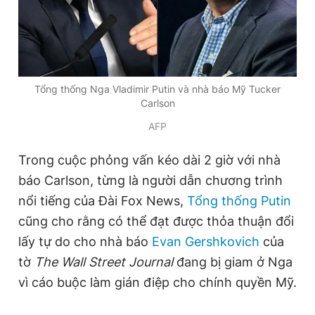
Đọc Thanh Niên trên điện thoại
Tổng thống Nga Vladimir Putin và nhà báo Mỹ Tucker
Carlson
AFP
Theo dõi báo trên
Trong cuộc phỏng vấn kéo dài 2 giờ với nhà
Hotline
Liên hệ quảng cáo
báo Carlson, từng là người dẫn chương trình
0906 645 777
0908 780 404
nổi tiếng của Đài Fox News,
Tổng thống Putin
cũng cho rằng có thể đạt được thỏa thuận đổi
Đặt báo
Quảng cáo
RSS
Tòa soạn
Chính sách bảo
lấy tự do cho nhà báo
Evan Gershkovich
của
Tổng biên tập: Nguyễn Ngọc Toàn
tờ
The Wall Street Journal
đang bị giam ở Nga
Phó tổng biên tập thường trực: Hải Thành
Phó tổng biên tập: Lâm Hiếu Dũng
vì cáo buộc làm gián điệp cho chính quyền Mỹ.
Phó tổng biên tập: Trần Việt Hưng
Tổng thư ký tòa soạn: Đức Trung