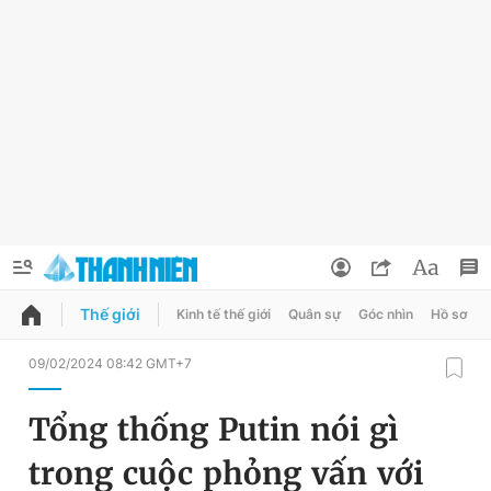
Thế giới
Kinh tế thế giới
Quân sự
Góc nhìn
Hồ sơ
QUẢNG CÁO
ĐẶT BÁO
09/02/2024 08:42 GMT+7
Thông tin tài khoản
Tổng thống Putin nói gì
Đổi mật khẩu
Chuyên mục
trong cuộc phỏng vấn với
Tin đã lưu