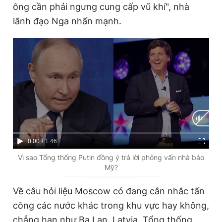
ông cần phải ngưng cung cấp vũ khí", nhà
lãnh đạo Nga nhấn mạnh.
C
0:00
/
D
1:46
u
u
Vì sao Tổng thống Putin đồng ý trả lời phỏng vấn nhà báo
Mỹ?
r
r
r
a
Về câu hỏi liệu Moscow có đang cân nhắc tấn
e
t
công các nước khác trong khu vực hay không,
n
i
chẳng hạn như Ba Lan, Latvia, Tổng thống