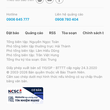
Hotline
Liên hệ quảng cáo
0906 645 777
0908 780 404
Đặt báo
Quảng cáo
RSS
Tòa soạn
Chính sách bảo
Tổng biên tập: Nguyễn Ngọc Toàn
Phó tổng biên tập thường trực: Hải Thành
Phó tổng biên tập: Lâm Hiếu Dũng
Phó tổng biên tập: Trần Việt Hưng
Tổng thư ký tòa soạn: Đức Trung
Giấy phép xuất bản số 110/GP - BTTTT cấp ngày 24.3.2020
© 2003-2026 Bản quyền thuộc về Báo Thanh Niên.
Cấm sao chép dưới mọi hình thức nếu không có sự chấp thuận
bằng văn bản.